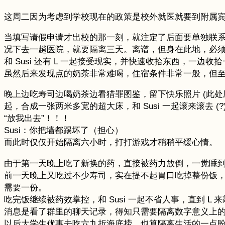
这周二因为考虑到学校现在的政策是校外就医就要到附属宾馆
当填写请假申请才出校的那一刻，就注定了后面要单独联
况下去一趟医院，就要隔离三天。离谱，但身在此地，必须
和 Susi 还有 L 一起接受现实，并快速收拾东西，一
虽然后来发现点的奶茶非常难喝，住宿条件非常一般，但
晚上边吃寿司边喝奶茶边看猎罪图鉴，留下快乐照片 (此处应
起，合成一张两米多宽的超大床，和 Susi 一起滚来滚
“放我出去”！！！
Susi：你把墙都踢坏了（担心）
而此时仅仅开始隔离六小时，打打游戏才稍稍平缓心情。
由于第一天晚上吃了新换的药，直接被药力放倒，一觉睡
前一天晚上又吃过不少寿司，实在提不起胃口吃掉整份饭，满
需要一份。
吃完饭继续被药效掌控，和 Susi 一起不省人事，直到
消息是看了群里的聊天记录，得知只需要隔离数字意义上的三
以后大学生优惠去吃六九折海底捞，也算隔离生活的一点