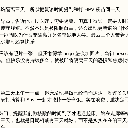
隔离三天，所以把复诊时间提到和打 HPV 疫苗同一天 ——
系导员，告诉他去过医院，需要隔离。但真正得知一定要去时
遵守规矩。不然不只是被限制自由，还会出现更离谱的 “什
边收拾一边感叹为什么要隔离并莫名奇妙地大笑。最后三个人带着
至少那时还算快乐。
该有照片一张，但我懒得学 hugo 怎么加图片，当初 hex
去 (?)。但快乐没有持续多久，就被即将隔离三天的恐惧和焦
到第二天上午十一点。起床发现早饭已经悄悄送达，没过多久
打满算和 Susi 一起才吃掉一份盒饭。实在浪费，遂决定
 L 来敲门，提醒我们做核酸的时间到了才迟迟起床。站在走
天，也就是日期相减有三天就好，而不是实实在在的三天、7
盼头。