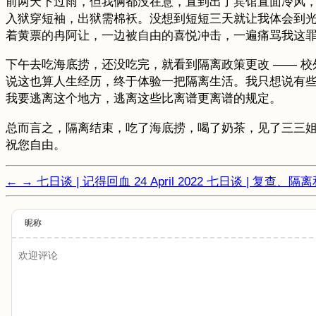
前两天下过雨，但我俩都没在意，直到出了宾馆直面冷风
入狱穿短袖，出狱需棉袄。没想到短短三天就让我体会到
着黄票的冉阿让，一边被自由的喜悦冲击，一遍痛骂我这
下午去吃海底捞，还没吃完，就看到隔离政策更改 —— 校
说这也算人生经历，终于体验一把隔离生活。我只想说有
我要逃离这个地方，逃离这些比离谱更离谱的规定。
总而言之，隔离结束，吃了海底捞，喝了奶茶，见了三三
祝您自由。
←
→
七日谈 | 记得回血
24 April 2022
七日谈 | 复查、隔
昵称