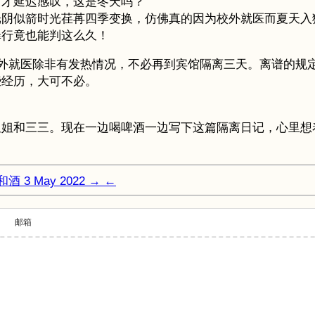
，才延迟感叹，这是冬天吗？
光阴似箭时光荏苒四季变换，仿佛真的因为校外就医而夏天入
罪行竟也能判这么久！
外就医除非有发热情况，不必再到宾馆隔离三天。离谱的规定终
些经历，大可不必。
姐姐和三三。现在一边喝啤酒一边写下这篇隔离日记，心里想
离和酒
3 May 2022
→
←
邮箱