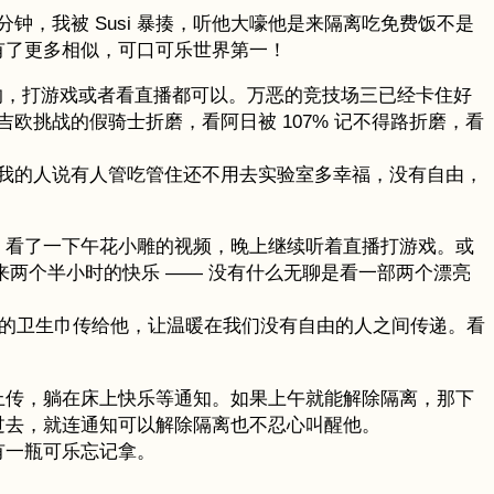
，我被 Susi 暴揍，听他大嚎他是来隔离吃免费饭不是
子有了更多相似，可口可乐世界第一！
习的，打游戏或者看直播都可以。万恶的竞技场三已经卡住好
挑战的假骑士折磨，看阿日被 107% 记不得路折磨，看
我的人说有人管吃管住还不用去实验室多幸福，没有自由，
床，看了一下午花小雕的视频，晚上继续听着直播打游戏。或
来两个半小时的快乐 —— 没有什么无聊是看一部两个漂亮
需的卫生巾传给他，让温暖在我们没有自由的人之间传递。看
照上传，躺在床上快乐等通知。如果上午就能解除隔离，那下
了过去，就连通知可以解除隔离也不忍心叫醒他。
有一瓶可乐忘记拿。