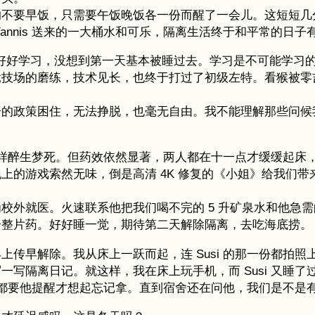
要早饭，只需要午饭晚饭各一份而醒了一会儿。这短短几分钟
annis 送来的一大桶水和可乐，隔离生活终于和平常的日
里能够好好学习，没想到第一天基本被睡过去。学习是不可能学
技场的磨练，技术见长，也终于打过了初级左特。看猴被零吉欧
语的政策困住，无法挣脱，也毫无自由。我不能理解那些问候
天一样醉生梦死。但药效依然显著，两人都在十一点才缓缓起
的游戏索然无味，倒是高清 4K 修复的《小姐》给我们带
。
校外就医。火速联系他把我们喝不完的 5 升矿泉水和他急
一整片药。好好睡一觉，期待第二天解除隔离，去吃海底捞。
传早解除。我从床上一跃而起，连 Susi 的那一份都拍
写隔离日记。就这样，我在床上玩手机，而 Susi 又睡
东西都要他提醒才想起忘记拿。直到宿舍还在问他，我们是不是