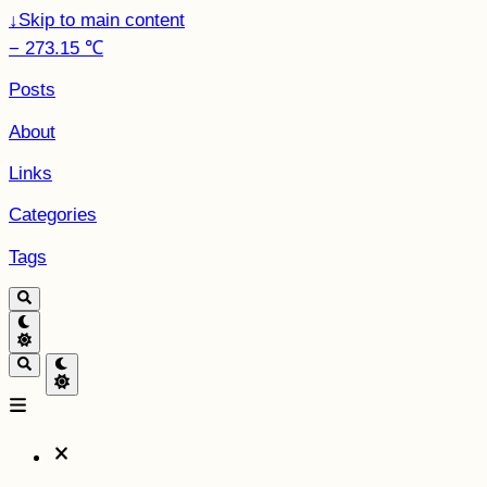
↓
Skip to main content
− 273.15 ℃
Posts
About
Links
Categories
Tags