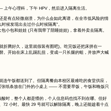
 上午心理科，下午 HPV，然后进入隔离生活。
还是有点轻微崩溃，为什么会如此离谱，在全市低风险的情
么时候发现出去过什么时候隔离”。
大包小包和娃娃 (只有我带了陪睡娃娃)，拿着外卖去隔离。
o 就折腾好久，这里就假装有图吧)。吃完饭还把床拼在一
虑代替。开始在床上乱踢乱扭，变成一只长腿的蛆，并放声大喊
就连午饭都送到了。但隔离餐由本校区最难吃的食堂供应，
写张纸条放在门外的小桌上 —— 不需要早饭，午饭和晚饭只
廊等核酸时，整个人都是懵的，个人信息码也找不到在哪。但好
2 小时。最快 29 号就可以解除隔离，晚上还能趁着十点