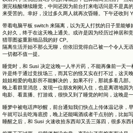
测完核酸继续睡觉，中间还因为前台打来电话问是不是真的不
来受苦的。幸好，没过多久两人就再次昏睡。下午还收到 Y
带着电脑平板 switch 来隔离，以为无人打扰的日子
久好久，终于在这天晚上通关。或许是因为经历过神居和竞
猎罪图鉴重新细品我的好 CP。
隔离生活开始不那么无聊，但依旧觉得自己被一个令人无
一切都不值一提。
睡觉时，和 Susi 决定这晚一人半片药，不能再像前一
许是终于通过竞技场三，而其它的怪又实在打不过，这天晚上
姐姐相爱的电影所不能解决的，如果不行，那就多看几部
晚上看群里消息，发现一位朋友刚刚入住，也是离谱地因为
电影、看直播、打游戏，很快又到了睡觉的时间，这晚是
睡梦中被电话声吵醒，前台通知我们快点上传体温记录，早上
午就可以去吃海底捞，晚上还能喝酒或者干点别的，比如写一
睡醒之后，和 Susi 火速收拾东西却又丢三落四，很多