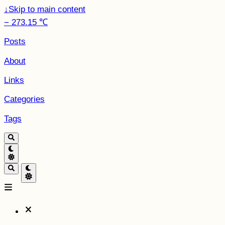
↓
Skip to main content
− 273.15 ℃
Posts
About
Links
Categories
Tags