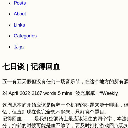
Posts
About
Links
Categories
Tags
七日谈 | 记得回血
五一有五天假但没有任何一场音乐节，在这个地方的所有
24 April 2022
·
2167 words
·
5 mins
·
波光粼粼
·
#Weekly
这周原本的开始应该是解释一个机智的标题来源于哪里，
忆，但直到现在也完全想不起来，只好换个题目。
记得回血 —— 是我打空洞骑士最应该记住的四个字，本
分，抑郁的时候可能是血不够了，要及时打打游戏回点现