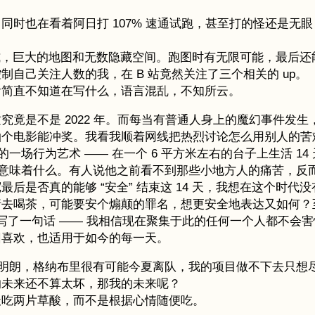
时也在看着阿日打 107% 速通试跑，甚至打的怪还是无眼
有三种模式，巨大的地图和无数隐藏空间。跑图时有无限可能，最
自己关注人数的我，在 B 站竟然关注了三个相关的 up。
看简直不知道在写什么，语言混乱，不知所云。
究竟是不是 2022 年。而每当有普通人身上的魔幻事件发
拍个电影能冲奖。我看我顺着网线把热烈讨论怎么用别人的苦
的一场行为艺术 —— 在一个 6 平方米左右的台子上生活 
并不意味着什么。有人说他之前看不到那些小地方人的痛苦，
后是否真的能够 “安全” 结束这 14 天，我想在这个时
请去喝茶，可能要安个煽颠的罪名，想更安全地表达又如何？
贺中我写了一句话 —— 我相信现在聚集于此的任何一个人都不
旧喜欢，也适用于如今的每一天。
不明朗，格纳布里很有可能今夏离队，我的项目做不下去只想尽
的未来还不算太坏，那我的未来呢？
天吃两片草酸，而不是根据心情随便吃。