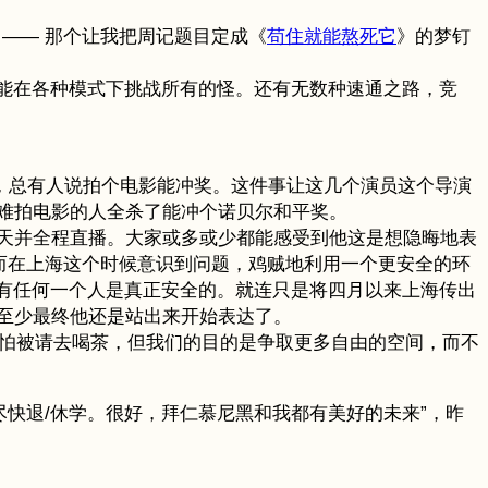
 —— 那个让我把周记题目定成《
苟住就能熬死它
》的梦钉
后还能在各种模式下挑战所有的怪。还有无数种速通之路，竞
生，总有人说拍个电影能冲奖。这件事让这几个演员这个导演
难拍电影的人全杀了能冲个诺贝尔和平奖。
14 天并全程直播。大家或多或少都能感受到他这是想隐晦地表
反而在上海这个时候意识到问题，鸡贼地利用一个更安全的环
代没有任何一个人是真正安全的。就连只是将四月以来上海传出
至少最终他还是站出来开始表达了。
会害怕被请去喝茶，但我们的目的是争取更多自由的空间，而不
快退/休学。很好，拜仁慕尼黑和我都有美好的未来”，昨