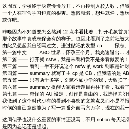
这周五，学校终于决定慢慢放开，不再控制入校人数，但我也
一个人在宿舍学习也真的很爽。想懒就懒，想烂就烂，想
或许吧。
昨晚因为不知道要怎么熬到 12 点半看比赛，打开毛象
那个故事中哀或志保会有的样子。也因此看到了之前狂被大家
由此又想起我曾经写过文、进过贴吧的发型 cp —— 探志。在
第一篇中文 —— ABO 世界，怀孕三个月。我光速退出…..打扰
第二篇 —— 打开就 nsfw，我是来看相爱不是来看做爱的
第三篇 —— 看到一半不好说这个 nsfw 的 work 到
第四篇 —— summary 就写了主 cp 是 CB，但我嗑
第五篇 —— 只有两千多字，文笔不如小学的我，大致扫
第六篇 —— summary 提醒大家看清题目再往下看，
第七篇 —— 奇怪的 AU 设定，创作是自由的，我选择关
我做到了这个时代少有的看到不喜欢的文就点叉而不是举
时候的自己竟然能为了写一篇番外而写六万字，现在的我
这周似乎也没什么重要的事情还没写，不用 notion 
是因为忘记还是想起。