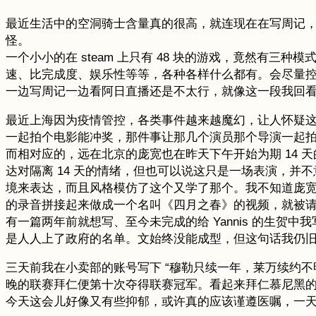
最近生活中的空洞骑士含量真的很高，就连现在在写周记，同
怪。
一个小小的在 steam 上只有 48 块的游戏，竟然
速、比完成度、娱乐性等等，各种各样什么都有。会尽量控制
一边写周记一边看阿日直播还是不太行，就像这一段我回
最近上海因为疫情管控，各类事件越来越魔幻，让人怀疑这
一起拍个电影能冲奖，那件事让那几个演员那个导演一起
而相对应的，远在北京的庞宽也在昨天下午开始为期 14 天
达对隔离 14 天的情绪，但也可以说这只是一场表演，
境来表达，而且风格模仿了这个又学了那个。我不知道庞宽最
的录音拼接起来做成一个名叫《四月之春》的视频，就被
有一篇两年前就想写、至今未完成的给 Yannis 的生
是人人上了政府的名单。文始终没能成型，但这句话我仍
三天前我在小卖部的账号写下 “穆勒只续一年，莱万续约
晚的联赛拜仁便第十次夺得联赛冠军。看起来拜仁慕尼黑
今天这会儿好像又有些抑郁，或许真的应该谨遵医嘱，一