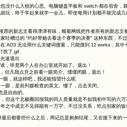
没什么入校的心思。电脑键盘平板和 switch 都在宿舍
玩就玩，终于学起来就学一会儿。即使每周计划都不能完成几
首页推荐的新志文看得津津有味，顺着网线把作者所有的新志
吐槽过的 “约好带她去看这个赛季的决赛” 这种东西，不
 AO3 无论用什么关键词搜索，只能搜到 12 works，其
了.gif
！光速退出
底是针对谁，毕竟两个人在办公室就开始了。退出！
的是 AB，但凡我点开之前看一眼简介。缓缓闭眼，退出！
了一眼，就这样吧，我还能指望什么呢
我看了一眼，是前列腺检查的英文。懂了，点击关闭。
闭也是自由的。
报，但这个北极圈回报我的同人质量就是不如我初中写的六万
一年之中成文不见得能有一万字。不过没关系，吃点别家的饭
每天记录最后都要些什么之后，周记总是匆匆结尾，又在接下来