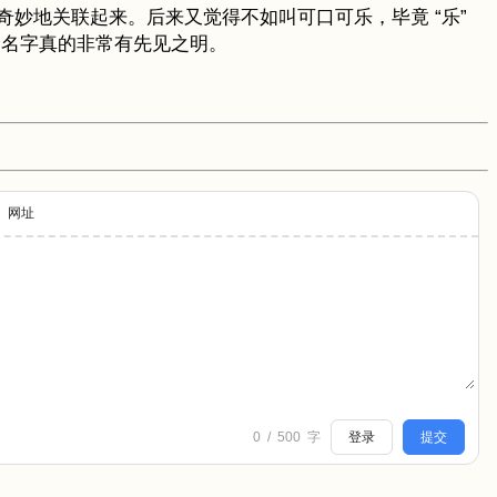
妙地关联起来。后来又觉得不如叫可口可乐，毕竟 “乐”
个名字真的非常有先见之明。
网址
0
/
500
字
登录
提交