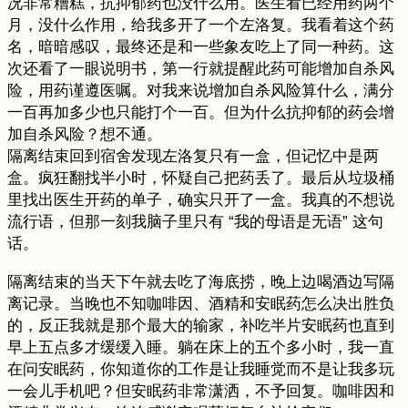
况非常糟糕，抗抑郁药也没什么用。医生看已经用药两个
月，没什么作用，给我多开了一个左洛复。我看着这个药
名，暗暗感叹，最终还是和一些象友吃上了同一种药。这
次还看了一眼说明书，第一行就提醒此药可能增加自杀风
险，用药谨遵医嘱。对我来说增加自杀风险算什么，满分
一百再加多少也只能打个一百。但为什么抗抑郁的药会增
加自杀风险？想不通。
隔离结束回到宿舍发现左洛复只有一盒，但记忆中是两
盒。疯狂翻找半小时，怀疑自己把药丢了。最后从垃圾桶
里找出医生开药的单子，确实只开了一盒。我真的不想说
流行语，但那一刻我脑子里只有 “我的母语是无语” 这句
话。
隔离结束的当天下午就去吃了海底捞，晚上边喝酒边写隔
离记录。当晚也不知咖啡因、酒精和安眠药怎么决出胜负
的，反正我就是那个最大的输家，补吃半片安眠药也直到
早上五点多才缓缓入睡。躺在床上的五个多小时，我一直
在问安眠药，你知道你的工作是让我睡觉而不是让我多玩
一会儿手机吧？但安眠药非常潇洒，不予回复。咖啡因和