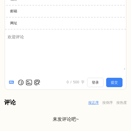
邮箱
网址
0
/
500
字
登录
提交
评论
按正序
按倒序
按热度
来发评论吧~