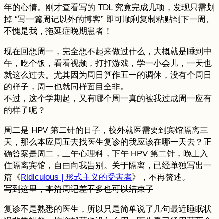
年的心情。刚才查看写的 TDL 究竟完成几项，发现只需划
掉 “写一篇周记以外的博客” 即可顺利复制粘贴到下一周。
不愧是我，拖延症晚期患者！
现在回想周一，完全想不起来做过什么，大概就是睡到中
午，吃个饭，看看视频，打打游戏，学一小会儿，一天也
就这么过去。尤其因为周日算作五一的调休，没有个周日
的样子，周一也就同样面目全非。
不过，这个学期起，又有哪个周一真的被我过成周一应有
的样子呢？
周二是 HPV 第二针的日子，校外就医需要到宾馆隔离三
天，那么本应周五去找医生复诊的我应该在哪一天去？正
确答案是周二，上午心理科，下午 HPV 第二针，晚上入
住隔离宾馆，自由向我告别。关于隔离，已经单独写出一
篇《
Ridiculous | 形式主义的受害者
》，不再赘述。
写到这里，本篇周记差不多也可以结束了
复诊不是熟悉的医生，所以只是简单说了几句最近睡眠状