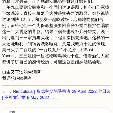
酒精非常兴奋，连连感谢安眠药把舞台让给它们。
上午九点要到实验室和一个同门讨论课题，担心自己死掉
不敢洗澡，直接带着两只大肿眼挪去西边取经。饥肠辘辘
讨论到快 12 点，和朋友一起吃过饭，心痛地同他们告
别，留给他们一个为保命坚决要回宿舍补觉而抵挡住唱歌
这一巨大诱惑的背影。结果回宿舍也没补几分钟觉。晚上
出门逛到三三家撸狗买花，回程直接拐去酒吧。这样的一
天还能顺利回到宿舍洗漱睡觉，真是我毅力十足的体现。
周日买了二百块的 “一百块九斤” 小龙虾，和Susi、
Yannis、三三姐姐一起吃吃喝喝聊到十点。借着酒劲大家
都讲了讲自己的感情经历，可能这就是姐妹酒话会吧。
自由又平淡的生活啊
我还想继续拥有
←
→
Ridiculous | 形式主义的受害者
29 April 2022
七日谈
| 不可靠证据
8 May 2022
→
←
昵称