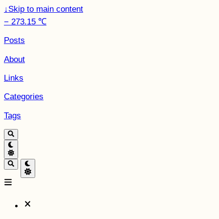
↓
Skip to main content
− 273.15 ℃
Posts
About
Links
Categories
Tags