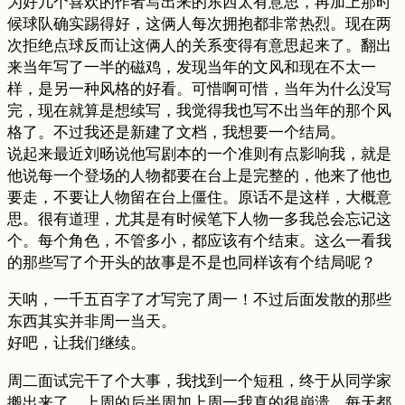
为好几个喜欢的作者写出来的东西太有意思，再加上那时
候球队确实踢得好，这俩人每次拥抱都非常热烈。现在两
次拒绝点球反而让这俩人的关系变得有意思起来了。翻出
来当年写了一半的磁鸡，发现当年的文风和现在不太一
样，是另一种风格的好看。可惜啊可惜，当年为什么没写
完，现在就算是想续写，我觉得我也写不出当年的那个风
格了。不过我还是新建了文档，我想要一个结局。
说起来最近刘旸说他写剧本的一个准则有点影响我，就是
他说每一个登场的人物都要在台上是完整的，他来了他也
要走，不要让人物留在台上僵住。原话不是这样，大概意
思。很有道理，尤其是有时候笔下人物一多我总会忘记这
个。每个角色，不管多小，都应该有个结束。这么一看我
的那些写了个开头的故事是不是也同样该有个结局呢？
天呐，一千五百字了才写完了周一！不过后面发散的那些
东西其实并非周一当天。
好吧，让我们继续。
周二面试完干了个大事，我找到一个短租，终于从同学家
搬出来了。上周的后半周加上周一我真的很崩溃，每天都