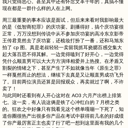
我只觉得恶心。甚至其中还有怀念文革十年的，真搞不懂
现在都是一群什么样的人在上网。
周三最重要的事本应该是面试，但后来来看对我影响最大
的是《低智商犯罪》的庆功宴。剧播得好，搞个庆功宴很
正常，万万没想到传说中从不参加庆功宴的高冷东京影帝
王传君竟然去了庆功宴，还梳妆打扮了一番，还和马旭东
拍了 cp 图。真是老叔轻轻一卖留我抓耳挠腮百感交集大
起大落百思不得其解。一边觉得嗑到了好开心，一边觉得
凭什么顺直男可以大大方方演绎相爱并上热搜。在矛盾又
割裂的情绪之下，甚至产生了不如就像当年《原生之罪》
一样戛然而止的想法，继续下去真是又让顺直男成功飞升
了。目前两位演员还算是回报观众，再卖就过了啊，不许
卖了！
与此同时还看到有人开心这对在 AO3 六月产出榜上排第
七。这一卖，有人说这俩是铁了心冲红白的 7 月榜之类
的。狂欢之中好像只有我看见这个榜单嘎嘣一下死了，知
道你圈很热产出很多你产品在考试中获得前几名的好成绩
了你产最厉害正主也卖了行了吧一想到这里面有我的几个