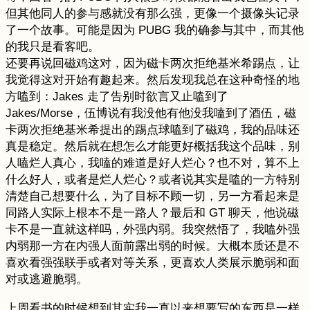
但其他同人的参与感就没有那么强，更像一个摄像头记录
了一个故事。可能是因为 PUBG 我的确参与其中，而其他
的我只是看客吧。
还要再说回磁鸡这对，因为磁卡两次拒绝基米希踢点，让
我觉得这对开始有趣起来。然后发现我总在这种奇怪的地
方嗑到：Jakes 走了告别时欲言又止嗑到了
Jakes/Morse，伍博说有我没他有他没我嗑到了酒伍，磁
卡两次拒绝基米希提出的踢点球嗑到了磁鸡，我的品味还
真是稳定。然后就在想怎么才能更好概括我这个品味，别
人嗑烂人真心，我嗑的难道是好人烂心？也不对，算不上
什么好人，或者是烂人烂心？或者说其实是嗑的一方特别
清楚自己想要什么，为了目标不顾一切，另一方看起来是
同路人实际上根本不是一路人？最后和 GT 聊天，他说磁
卡不是一直就这样吗，外强内弱。我突然悟了，我嗑外强
内弱那一方在内强人面前露出弱的时候。大概本质还是不
喜欢看强强联手或者对等关系，更喜欢人类展示脆弱和面
对或逃避脆弱。
上周看书的时候想到其实我一直以来想要写的东西是一样