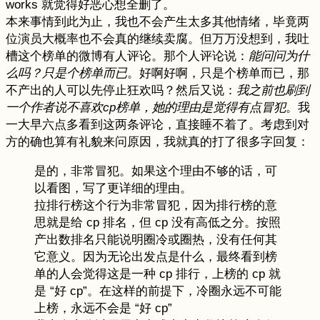
works 就觉得好恶心想全删了。
本来事情到此为止，我也不会产生太多其他情绪，毕竟两
位演员大概率也不会真的继续卖腐。但万万没想到，我吐
槽这个榜单的微博有人评论。那个人评论说：
能问问为什
么吗？只是个榜单而已
。好啊好啊，只是个榜单而已，那
不产出的人可以先停止狂欢吗？然后又说：
我之前也刷到
一个作者说不喜欢cp榜单，她的理由是觉得有点冒犯
。我
一大早六点多看到这两条评论，直接睡不着了。考虑到对
方的确也算有礼貌来问原因，我就真的打了很多字回复：
是的，非常冒犯。如果这个理由不够的话，可
以看图，写了更详细的理由。
拉排行榜这个行为非常冒犯，因为排行榜的意
思就是给 cp 排名，但 cp 没有高低之分。按照
产出数排名只能说明圈冷或圈热，没有任何其
它意义。因为无论出发点是什么，最终看到榜
单的人会觉得这是一种 cp 排行，上榜的 cp 就
是 “好 cp”。在这样的前提下，冷圈永远不可能
上榜，永远不会是 “好 cp”