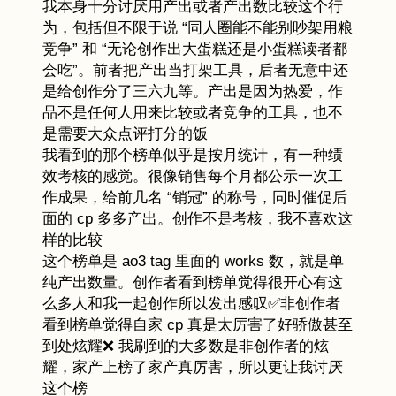
我本身十分讨厌用产出或者产出数比较这个行
为，包括但不限于说 “同人圈能不能别吵架用粮
竞争” 和 “无论创作出大蛋糕还是小蛋糕读者都
会吃”。前者把产出当打架工具，后者无意中还
是给创作分了三六九等。产出是因为热爱，作
品不是任何人用来比较或者竞争的工具，也不
是需要大众点评打分的饭
我看到的那个榜单似乎是按月统计，有一种绩
效考核的感觉。很像销售每个月都公示一次工
作成果，给前几名 “销冠” 的称号，同时催促后
面的 cp 多多产出。创作不是考核，我不喜欢这
样的比较
这个榜单是 ao3 tag 里面的 works 数，就是单
纯产出数量。创作者看到榜单觉得很开心有这
么多人和我一起创作所以发出感叹✅非创作者
看到榜单觉得自家 cp 真是太厉害了好骄傲甚至
到处炫耀❌ 我刷到的大多数是非创作者的炫
耀，家产上榜了家产真厉害，所以更让我讨厌
这个榜