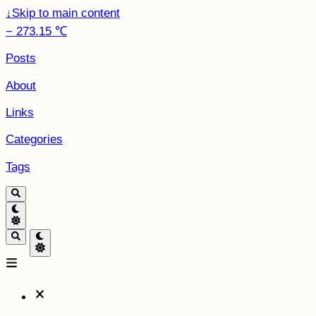
↓
Skip to main content
− 273.15 ℃
Posts
About
Links
Categories
Tags