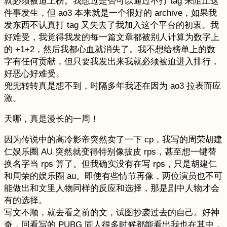
就必须被迫上榜。我想过是否可以通过不打 tag 来阻止这
件事发生，但 ao3 本来就是一个很好的 archive，如果我
发东西不认真打 tag 又失去了我加入这个平台的初衷。我
好难受，我觉得我发的每一篇文章都被别人计算为数字上
的 +1+2，然后我都心血就消失了。我不想给榜单上的数
字有任何贡献，但只要我发出来我就必须被迫进入排行，
好恶心好难受。
兜兜转转真是想不到，时隔多年我还在因为 ao3 拉表而应
激。
天哪，真是漫长的一周！
因为传说中的高冷影帝突然卖了一下 cp，我写的周荣胡建
仁娱乐圈 AU 突然就变得特别像披皮 rps，甚至想一键替
换名字当 rps 算了。但我确实没有在写 rps，只是胡建仁
和周荣的娱乐圈 au。即使有些情节再像，两位演员也不可
能做出和文里人物同样的反应和选择，那是剧中人物才会
有的选择。
写文不顺，就去看之前的文，试图抄袭过去的自己。好神
奇，回看写的 PUBG 同人很多时候都能看出我也在其中，