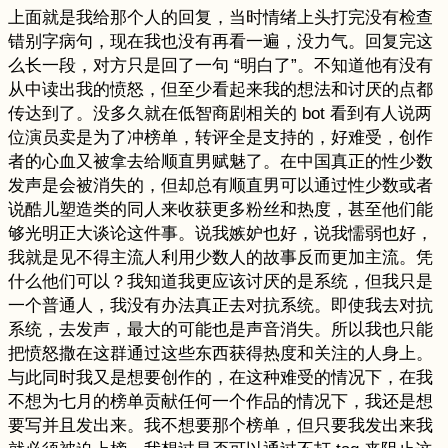
上面就是我给那个人的回复，当时情绪上头打完没有检查
错别字病句，现在我也没有再看一遍，没力气。回复完这
么长一段，对方只是回了一句 “明白了”。不知道他有没有
从中读出我的愤怒，但至少看起来我的想法和讨厌的点都
传达到了。没多久就在低智商剧相关的 bot 看到有人说两
位演员卖是为了冲榜单，转评全是支持的，好难受，创作
者的心血又被拿去给顺直男赋魅了。在中国真正的性少数
发声是会被消失的，但却总有顺直男可以通过性少数或者
说酷儿塑造类的同人来收获更多粉丝和热度，甚至他们能
够光明正大谈论这件事。说我嫉妒也好，说我懦弱也好，
我就是见不得主流人利用少数人的故事反而更加主流。凭
什么他们可以？我知道我更应该讨厌的是系统，但我只是
一个普通人，我没有办法真正去对抗系统。即使我去对抗
系统，去发声，最大的可能也是声音消失。所以我也只能
把愤怒撒在这群通过这些东西获得热度和关注的人身上。
与此同时我又是想要创作的，在这种难受的情况下，在我
不想为七月的榜单贡献任何一个作品的情况下，我还是想
要写并且发出来。我不想要那个榜单，但只要我发出来我