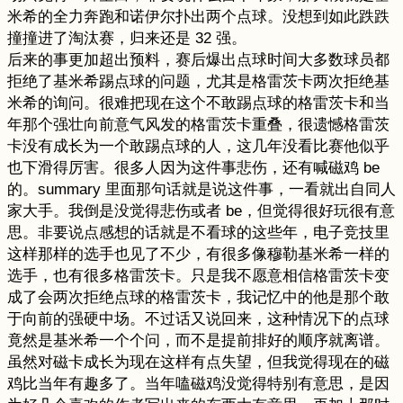
米希的全力奔跑和诺伊尔扑出两个点球。没想到如此跌跌
撞撞进了淘汰赛，归来还是 32 强。
后来的事更加超出预料，赛后爆出点球时间大多数球员都
拒绝了基米希踢点球的问题，尤其是格雷茨卡两次拒绝基
米希的询问。很难把现在这个不敢踢点球的格雷茨卡和当
年那个强壮向前意气风发的格雷茨卡重叠，很遗憾格雷茨
卡没有成长为一个敢踢点球的人，这几年没看比赛他似乎
也下滑得厉害。很多人因为这件事悲伤，还有喊磁鸡 be
的。summary 里面那句话就是说这件事，一看就出自同人
家大手。我倒是没觉得悲伤或者 be，但觉得很好玩很有意
思。非要说点感想的话就是不看球的这些年，电子竞技里
这样那样的选手也见了不少，有很多像穆勒基米希一样的
选手，也有很多格雷茨卡。只是我不愿意相信格雷茨卡变
成了会两次拒绝点球的格雷茨卡，我记忆中的他是那个敢
于向前的强硬中场。不过话又说回来，这种情况下的点球
竟然是基米希一个个问，而不是提前排好的顺序就离谱。
虽然对磁卡成长为现在这样有点失望，但我觉得现在的磁
鸡比当年有趣多了。当年嗑磁鸡没觉得特别有意思，是因