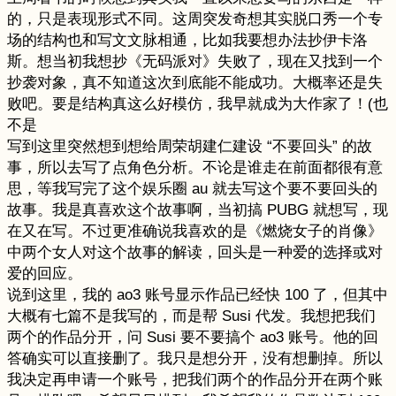
的，只是表现形式不同。这周突发奇想其实脱口秀一个专
场的结构也和写文文脉相通，比如我要想办法抄伊卡洛
斯。想当初我想抄《无码派对》失败了，现在又找到一个
抄袭对象，真不知道这次到底能不能成功。大概率还是失
败吧。要是结构真这么好模仿，我早就成为大作家了！(也
不是
写到这里突然想到想给周荣胡建仁建设 “不要回头” 的故
事，所以去写了点角色分析。不论是谁走在前面都很有意
思，等我写完了这个娱乐圈 au 就去写这个要不要回头的
故事。我是真喜欢这个故事啊，当初搞 PUBG 就想写，现
在又在写。不过更准确说我喜欢的是《燃烧女子的肖像》
中两个女人对这个故事的解读，回头是一种爱的选择或对
爱的回应。
说到这里，我的 ao3 账号显示作品已经快 100 了，但其中
大概有七篇不是我写的，而是帮 Susi 代发。我想把我们
两个的作品分开，问 Susi 要不要搞个 ao3 账号。他的回
答确实可以直接删了。我只是想分开，没有想删掉。所以
我决定再申请一个账号，把我们两个的作品分开在两个账