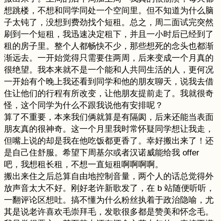
想跳楼，不想和同学同处一个空间里。但不知道为什么脑
子太钝了，没想到费劲找个短租。总之，周二面试完突然
刷到一个短租，我迅速决定租下，并且一小时后已经到了
租的房子里。整个人都畅快不少，那些想死的念头也都渐
渐远去。一开始觉得只需要住两周，后来变成一个月真的
很绝望。我本来就不是一个能和人共同生活的人，更何况
一开始有个晚上我还看到同学和他的朋友聊天，说我去借
住让他们的行程有所改变，让他朋友提前走了。我就很奇
怪，这个同学为什么不跟我说他有安排呢？
算了不重要，本来我们俩就算是有隔阂，后来还能当表面
朋友真的很神奇。这一个月里我时常怀疑同学想让我走，
但嘴上说的却是我在他吃饭都更香了。幸好搬出来了！还
是自己住舒服。希望下周基尔或者汉诺威能给我 offer
吧，我想租长租，不想一直短租啊啊啊啊。
搬出来住之后总算自由地控制音量，两个人的话总觉得外
放声音太大不好。刚好老许新歌发了，在 b 站随便听听，
一翻评论区想吐。搞不懂为什么粉丝执着于政治隐喻，尤
其是说老许喜欢毛崇拜毛，发歌很多都是赞美和怀念毛。