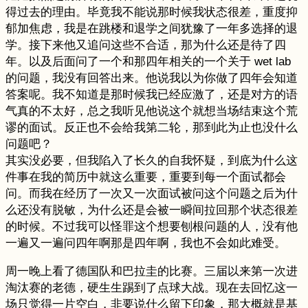
得过去的理由。毕竟我不能说那时候我状态很差，重度抑
郁加焦虑，我是在跳楼和退学之间犹豫了一年多选择的退
学。接下来他又追问这些不合适，那为什么还是待了四
年。以及后面问了一个和那四年相关的一个关于 wet lab
的问题，我没有回答出来。他说我以为你做了四年会知道
答案呢。我不知道是那时候我已经应激了，还是对方的语
气真的不太好，总之我听见他说这个就想当场结束这个荒
谬的面试。反正也不会给我第二轮，那到此为止也没什么
问题吧？
其实没必要，但我陷入了长久的自我怀疑，到底为什么这
件事在我的简历中就这么重要，重要到每一个面试都会
问。而我在经历了一次又一次面试被问这个问题之后为什
么还没有脱敏，为什么还是会被一瞬间拉回那个状态很差
的时候。不过我可以怪罪这个想要刨根问题的人，没有他
一遍又一遍问四年啊那是四年啊，我也不会如此难受。
周一晚上看了德国队和巴拉圭的比赛。三届以来第一次进
淘汰赛的老德，硬生生踢到了点球大战。现在去回忆这一
场只觉得一片空白，非要说什么留下印象，那大概就是基