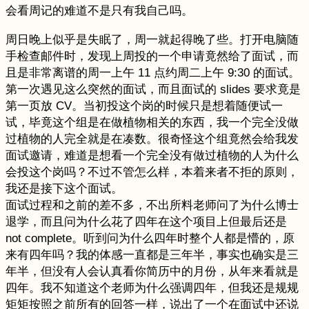
会看周记的难道不是只有我自己吗。
周日晚上似乎是失眠了，周一就起得晚了些。打开电脑随
手检查邮件时，发现上周投的一个申请竟然给了面试，而
且是非常离谱的周一上午 11 点约周二上午 9:30 的面试。
第一次遇见这么突然的面试，而且面试的 slides 要求竟是
第一页放 CV。当初投这个岗的时候只是想着随便试一
试，毕竟这个组是在做植物相关的东西，我一个完全没做
过植物的人完全就是在凑数。很奇怪这个组竟然会给我发
面试邀请，难道是想看一个完全没有做过植物的人为什么
会投这个岗吗？不过不管怎么样，本着来者不拒的原则，
我还是接下这个面试。
面试过程和之前的差不多，不出所料老师问了为什么博士
退学，而且问为什么花了四年在这个项目上但最后还是
not complete。听到问为什么四年时整个人都是懵的，原
来有四年吗？我的体感一直都是三年半，事实也确实是三
年半，但没有人会认真看你简历中的月份，从年来看就是
四年。我不知道这个老师为什么强调四年，但我还是规规
矩矩按照之前所有的回答一样，说出了一个在面试中还说