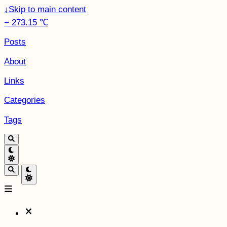
↓
Skip to main content
− 273.15 ℃
Posts
About
Links
Categories
Tags