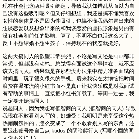
现在社会把这两种吸引绑定，导致我认知错乱从而以为自
己没有这些吸引呢？但又仔细想想，我还是搞不懂我喜欢
女性的身体是不是因为性吸引，也搞不懂我偶尔冒出来的
想谈恋爱以及想象出来的和我谈恋爱的虚拟形象是男的有
没有社会和前任的影响。算了，不明不白也活这么大了，
反正不想结婚不想生孩子，保持现在的状态就挺好。
这两天搞同人的欲望非常强烈，不论是写文还是画画都非
常想，但都没有动笔。总觉得有面试这个事情在，就不应
该去搞同人。结果就是在那些没办法集中精力准备面试的
时间里，玩了很久很久的手机。后来我实在太懊恼把时间
浪费在瀑布流的小红书而不是真正让我快乐或是对我面试
有帮助的事情上，直接把小红书卸载了。等周一过去，我
一定要开始搞同人！
说起同人，因为我想写低智商的同人 (低智商的同人) 导致
我现在不敢看别人写的，好难受！我明明是来享受这个热
热闹闹氛围的，怎么变成了一个不敢看别人写的东西，还
要退出账号给自己点 kudos 的阴暗爬行人 (写哪个圈的同
人你不这样！)。