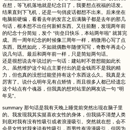
在想，等飞机落地就是纪念日了，我要想点祝福的话发。
结果直到下飞机，还是一句俏皮话都想不出来。后来坐在
电脑前硬编，看看去年的发言之后满脑子都是去年的那几
句话，根本想不出任何新鲜东西。又往前翻，发现两年前
的纪念十分简短，发个 “街垒日快乐，本站两年啦” 就算完
成。而一周年纪念的时候像三周年一样，稍微用心写了点
东西。既然如此，不如就偶数年随便写写，奇数年再走心
说几句话。最后和两年前一样，只是简短两句话。
还是很想说去年说过的一句话：建站时不曾想能如此长
久。虽然维护这个站点主要付出的是金钱而不是我的精
力，但也真的没想过能坚持有这个东西这么久。我真是太
厉害了。说什么明年见有点矫情，而且很多人都已经遗忘
这个站点有个魂器，但我真的想对站里的网友说一句 “明
年见”。
summary 那句话是我有天晚上睡觉前突然出现在脑子里
的。我发现我其实挺喜欢女性的身体，但我搞不清楚人类
到底对我有没有性吸引或者浪漫吸引。突然就在想，会不
会是女性对我来说有性吸引，而男性有浪漫吸引，但因为