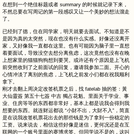
在想到一个绝佳标题或者 summary 的时候就记录下来，
不然总要在写周记的第一段感叹又让一个美妙的想法溜走
了。
已经到了德，住在同学家，明天就要去面试。不知道是不
是因为真的太突然，现在也没有什么实感。好像还没离开
家，又好像我一直都在这里。也有可能因为脑子里一直想
着要面试，导致没空去想分离焦虑，这次竟然也没有在晚
上想家里的猫猫狗狗想到要哭。或许还有个原因是上飞机
前突然收到了之前面试的回复，邀请我参加二面。开心的
心情冲淡了离别的焦虑，上飞机之前发小们都在祝我顺利
拿下。
刚才去翻上周决定改签机票之后，找 fatelab 抽的签：黃
大仙靈簽 第五十七簽 中吉 獨占花魁。里面关于学业、事
业、住房等等的东西都非常好，基本上都是说我会得到我
想要的东西。就连财运都说 “小財不出，大財不入”，简直
是在说我改签机票花出去的那些钱是为了拿到一份稳定的
工资。说来说去，相信这些好像是迷信，更何况还是在互
联网的一个账号里面的赛博求签。但同学说不是的，这叫