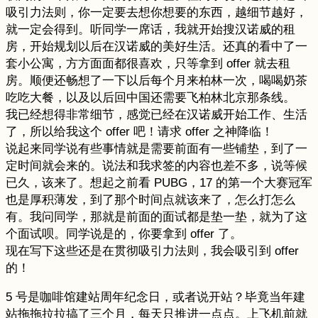
吸引力法则，你一定要去想你想要的东西，越细节越好，
就一定会得到。听同学一席话，我就开始搜汉诺威的租
房，开始规划以后在汉诺威的美好生活。还真的看中了一
套小公寓，方方面面都很喜欢，只等拿到 offer 就去租
房。顺便还畅想了一下以后每个月来柏林一次，喝喝奶茶
吃吃大餐，以及以后回中国还需要飞柏林北京那条线。
我已经想得非常细节，感觉已经在汉诺威开始工作、生活
了，所以给我这个 offer 吧！请求 offer 之神降临！
说起来同学说有些事情就是需要前面有一些铺垫，到了一
定时间就会来的。说法和我求签的内容也差不多，说等候
已久，该来了。想起之前看 PUBG，17 的第一个大赛冠军
也是厚积薄发，到了那个时间点就该来了，怎么打怎么
有。我问同学，那就是前面的面试都是垫一垫，就为了这
个面试呗。同学说是的，你要拿到 offer 了。
现在写下这些还是在贯彻吸引力法则，我会吸引到 offer
的！
5 号是咖啡馆建站周年纪念日，或者说开站？毕竟当年建
站拖拖拉拉搞了三个月，每天只推进一点点。上飞机前就