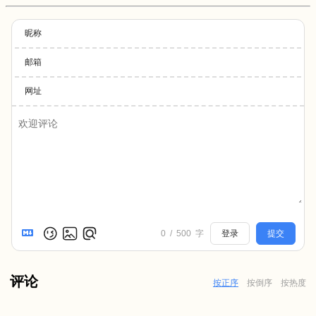
昵称
邮箱
网址
0
/
500
字
登录
提交
评论
按正序
按倒序
按热度