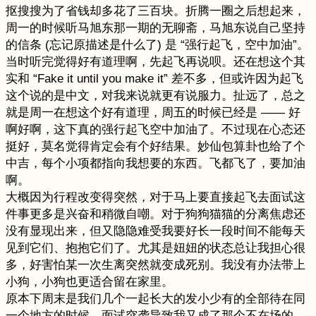
抠搜搜为了省钱却多花了三百块。折腾一圈之后想起来，
周一的时候听马旭东那一期的无聊斋，马旭东说自己坚持
的信条 (忘记原描述是什么了) 是 “强行起飞，空中加油”。
当时听完觉得好有道理啊，先起飞再说呗。还在想这个其
实和 “Fake it until you make it” 差不多，但或许因为起飞
这个说的是中文，对我来说就更有说服力。扯远了，总之
就是周一在想这个好有道理，周五的时候已经是 —— 好
啊好啊，这下真的强行起飞空中加油了。不过现在心态还
挺好，莫名觉得肯定会有个好结果。妙仙包算卦也给了个
中吉，每个小项都指向我想要的东西。飞都飞了，要加油
啊。
大概因为行程改变得突然，对于马上要直接起飞去面试这
件事更多是兴奋和稍微自嘲。对于狗狗猫猫的分离焦虑还
没有显现出来，但又隐隐难受我要好长一段时间不能每天
见到它们、抱抱它们了。尤其是妞妞的状态总让我担心很
多，好害怕某一次生离突然就变成死别。我没有办法带上
小狗，小狗也更适合留在家里。
原本下周末是我们几个一起长大的发小少有的全部待在同
一个地方的时候，面试突袭导致我又成了那个不在场的