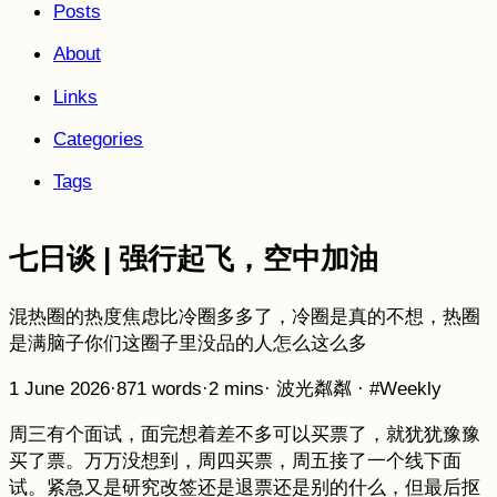
Posts
About
Links
Categories
Tags
七日谈 | 强行起飞，空中加油
混热圈的热度焦虑比冷圈多多了，冷圈是真的不想，热圈
是满脑子你们这圈子里没品的人怎么这么多
1 June 2026
·
871 words
·
2 mins
·
波光粼粼
·
#Weekly
周三有个面试，面完想着差不多可以买票了，就犹犹豫豫
买了票。万万没想到，周四买票，周五接了一个线下面
试。紧急又是研究改签还是退票还是别的什么，但最后抠