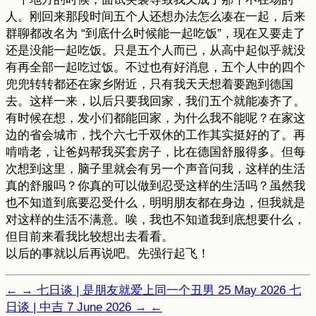
人。刚回来那段时间五个人还想办法怎么凑在一起，后来
群聊都改名为 “到底什么时候能一起吃饭”，现在又要走了
还是没能一起吃饭。只是五个人而已，从高中起似乎就没
有再全部一起吃过饭。不过也有好消息，五个人中的四个
兜兜转转都还在家乡附近，只有我天天想着要跑到德国
去。这样一来，以后只要我回家，我们五个就能凑齐了。
有时候在想，发小们都能回家，为什么我不能呢？在家这
边的省会城市，找个六七千双休的工作其实挺好的了。再
啃啃老，让爸妈帮我买套房子，比在德国舒服得多。但每
次想到这里，脑子里就会有另一个声音问我，这样的生活
真的舒服吗？你真的可以做到忍受这样的生活吗？虽然我
也不知道到底要忍受什么，明明朋友都在身边，但我就是
对这样的生活不满意。唉，我也不知道我到底想要什么，
但目前来看我比较想出去看看。
以后的事就以后再说吧。先强行起飞！
←
→
七日谈 | 是朋友就爱上同一个丑男
25 May 2026
七
日谈 | 中吉
7 June 2026
→
←