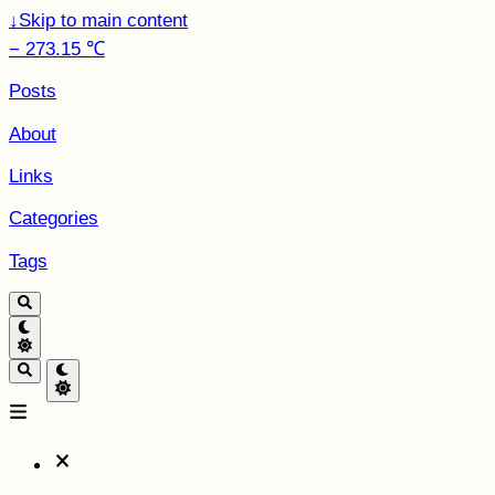
↓
Skip to main content
− 273.15 ℃
Posts
About
Links
Categories
Tags