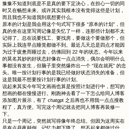
豫豫不知道到底是不是真的要下定决心，在担心一切的同
时又在畅想未来。或许其实我根本没有觉得这些是计划，
而且我也不知道我到底想要什么。
原本的计划是我会用这个句式写下很多 “原本的计划”，但
真的坐在这里写周记像是失忆了一样，连那些计划都不太
记得了。总在说要找工、要找房，要做这个要做那个，但
实际上我连早点睡觉都做不到。最近几天总是四点才能因
为过于疲惫而睡过去，仿佛回到 22 年的状态。今年以来
的莫名其妙的好状态好像在一点点消失，偶尔会明明什么
事都没有发生，但脑子里突然爆炸出一个 “现在就死” 的念
头。唯一按计划行事的是我已经做好状态消失的准备，但
这是我最不想要按计划行事的计划。
说起来其实今年写文画画也算是按照计划进行中，想写的
想画的都在慢慢进行。刚跑神去看了一下怎么给同人博客
添加图片展示，有了 chatgpt 之后再也不用我一点点搜教
程了，真方便。写完这个周记就去把同人博客再装修一
下。
只是一个周记，突然就写得像年终总结。但因为这周实在
是有点昼夜颠倒，记忆力都下降了，想不起来都做过什