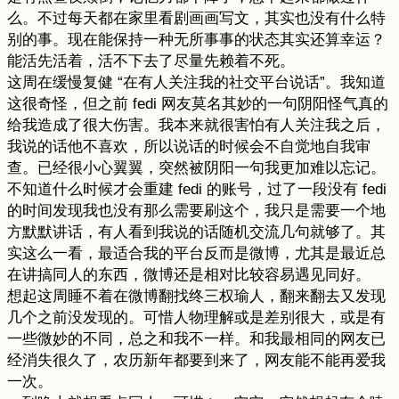
么。不过每天都在家里看剧画画写文，其实也没有什么特
别的事。现在能保持一种无所事事的状态其实还算幸运？
能活先活着，活不下去了尽量先赖着不死。
这周在缓慢复健 “在有人关注我的社交平台说话”。我知道
这很奇怪，但之前 fedi 网友莫名其妙的一句阴阳怪气真的
给我造成了很大伤害。我本来就很害怕有人关注我之后，
我说的话他不喜欢，所以说话的时候会不自觉地自我审
查。已经很小心翼翼，突然被阴阳一句我更加难以忘记。
不知道什么时候才会重建 fedi 的账号，过了一段没有 fedi
的时间发现我也没有那么需要刷这个，我只是需要一个地
方默默讲话，有人看到我说的话随机交流几句就够了。其
实这么一看，最适合我的平台反而是微博，尤其是最近总
在讲搞同人的东西，微博还是相对比较容易遇见同好。
想起这周睡不着在微博翻找终三权瑜人，翻来翻去又发现
几个之前没发现的。可惜人物理解或是差别很大，或是有
一些微妙的不同，总之和我不一样。和我最相同的网友已
经消失很久了，农历新年都要到来了，网友能不能再爱我
一次。