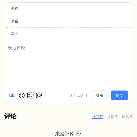
昵称
邮箱
网址
0
/
500
字
登录
提交
评论
按正序
按倒序
按热度
来发评论吧~