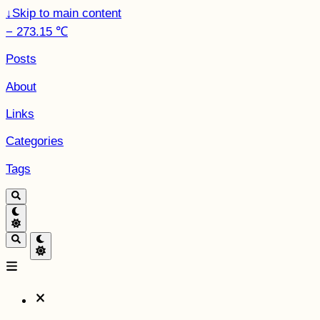
↓
Skip to main content
− 273.15 ℃
Posts
About
Links
Categories
Tags