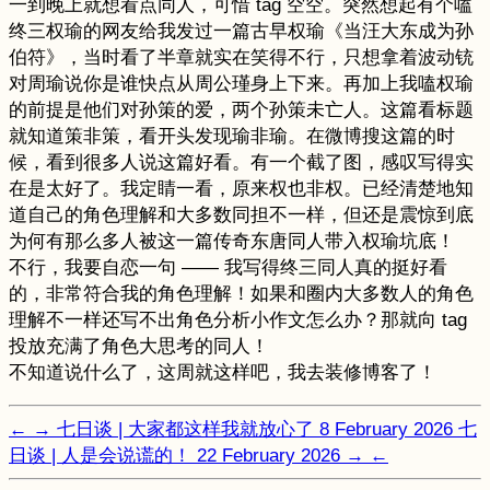
一到晚上就想看点同人，可惜 tag 空空。突然想起有个嗑
终三权瑜的网友给我发过一篇古早权瑜《当汪大东成为孙
伯符》，当时看了半章就实在笑得不行，只想拿着波动铳
对周瑜说你是谁快点从周公瑾身上下来。再加上我嗑权瑜
的前提是他们对孙策的爱，两个孙策未亡人。这篇看标题
就知道策非策，看开头发现瑜非瑜。在微博搜这篇的时
候，看到很多人说这篇好看。有一个截了图，感叹写得实
在是太好了。我定睛一看，原来权也非权。已经清楚地知
道自己的角色理解和大多数同担不一样，但还是震惊到底
为何有那么多人被这一篇传奇东唐同人带入权瑜坑底！
不行，我要自恋一句 —— 我写得终三同人真的挺好看
的，非常符合我的角色理解！如果和圈内大多数人的角色
理解不一样还写不出角色分析小作文怎么办？那就向 tag
投放充满了角色大思考的同人！
不知道说什么了，这周就这样吧，我去装修博客了！
←
→
七日谈 | 大家都这样我就放心了
8 February 2026
七
日谈 | 人是会说谎的！
22 February 2026
→
←