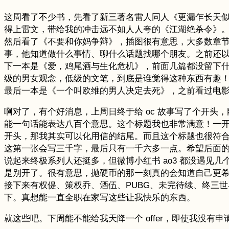
这周看了不少书，先看了新三著名雷人同人《更漏乍长天似
得上雷文，带给我的冲击远不如人人夸的《江湖绝杀令》
然后看了《不要和你妈争辩》，插图很有意思，大多数章
事，他知道做什么事情、聊什么话题找哪个朋友。之前还以
下一本是《爱，鸡尾酒与生化危机》，前面几篇都没留下
级的男女观念，低级的文笔，到底是谁觉得这种东西有趣
最后一本是《一个叫欧维的男人决定去死》，之前看过电
啊对了，有个好消息，上周日终于给 oc 故事写了个开头
能一句话能表达八百个意思。这个标题我也非常满意！一开始我
开头，那我其实可以化用信的结尾。而且这个标题也很符
这第一张会写三千字，最后只有一千六多一点。希望后面
说起来终极系列人还挺多，但微博小红书 ao3 都没遇见几个
是别开了。很有意思，抛硬币的那一刻真的会知道自己更
接下来有权偍、策权乔、酒伍、PUBG、未完待续、终三世界观下
下。真想能一直全职在家写这些让我快乐的东西。
就这些吧。下周能不能给我天降一个 offer，即使我没有申