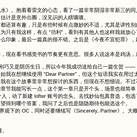
水》。抱着看雷文的心态，看了一篇非常阴湿非常新三的同人
。估计是意外出圈，没见识的人瞎嚷嚷。
节都还算有趣，只是有些时候有点微妙的不适，尤其是讲性别
为只有我这样，有点 “功利”，看到有其他人也这样我就放心
什么印象，最后一篇真的很不错。之后是《今夜不宜犯罪》，
！
影，现在看书感觉书的节奏更有意思。很多人说这本是鸡汤，
，刚巧又是阴历生日，所以今年我成功送给自己一篇生贺 ——
在想继续使用 “Dear Partner”，但这个短语我实
合我在这个故事里非常想探讨的东西，但现在不想细说。不过
的章节我能写长一点，这个第一章只是开个头，场景也很简单
人，动了新建 lofter 账号的念头。去找妙仙包真普选，
希望得到哪个答案，我问了之后也是隐隐期待包能选这个。
的 OC，同时还要继续写《Sincerely, Partne
请。