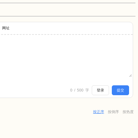
网址
0
/
500
字
登录
提交
按正序
按倒序
按热度