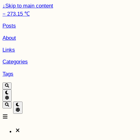
↓
Skip to main content
− 273.15 ℃
Posts
About
Links
Categories
Tags