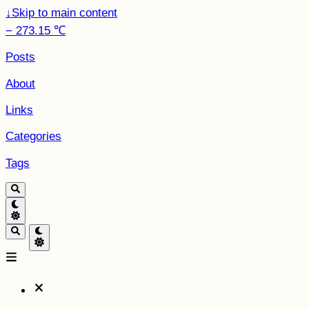
↓
Skip to main content
− 273.15 ℃
Posts
About
Links
Categories
Tags