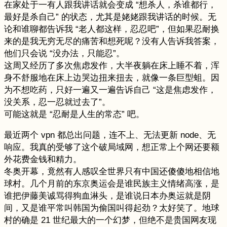
在家处于一有人跟我讲话就会变成 “想杀人，杀谁都行，
最好是杀自己” 的状态，尤其是姥姥跟我讲话的时候。无
论和谁聊都告诉我 “老人都这样，忍忍吧”，但如果忍耐换
来的是我无穷无尽的痛苦和想死呢？没有人告诉我答案，
他们只会说 “没办法，只能忍”。
这周又经历了多次焦虑发作，大半夜躺在床上睡不着，浑
身不舒服地在床上边哭边扭来扭去，就像一条巨型蛆。因
为不想吃药，只好一遍又一遍告诉自己 “这是焦虑发作，
没关系，忍一忍就过去了”。
可能这就是 “忍耐是人生的常态” 吧。
最近两个 vpn 都总出问题，连不上、无法更新 node、无
响应。我真的受够了这个破局域网，想正常上个网还要额
外花费金钱和精力。
冬奥开幕，竟然有人感叹全世界只有中国还傻傻地相信地
球村。几个月前的东京奥运会是谁民族主义情绪高涨，是
谁把伊藤美诚骂得狗血淋头，是谁说日本办奥运就是阴
间，又是谁平常叫韩国为偷国叫得起劲？太好笑了。地球
村的确是 21 世纪最大的一个幻梦，但绝不是贵国网友现