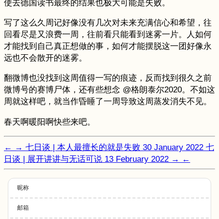
使去德国读书最终的结果也极大可能是失败。
写了这么久周记好像没有几次对未来充满信心和希望，往
回看尽是又浪费一周，往前看只能看到迷雾一片。人如何
才能找到自己真正想做的事，如何才能摆脱这一团好像永
远也不会散开的迷雾。
翻微博也没找到这周值得一写的痕迹，反而找到很久之前
微博号的赛博尸体，还有些想念 @格朗泰尔2020。不如这
周就这样吧，就当作昏睡了一周导致这周蒸发消失不见。
春天啊暖阳啊快些来吧。
←
→
七日谈 | 本人最擅长的就是失败
30 January 2022
七
日谈 | 展开讲讲与无话可说
13 February 2022
→
←
昵称
邮箱