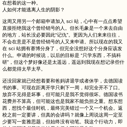
在想着的这一种。
人如何才能逃离人生的阴影？
这周又用另一个邮箱申请加入 sci 站，心中有一点点希望
直接拒绝我这个曾经销号的人。但长毛象是一个来去自由
的地方，站长没必要因此“记仇”。更因为人们来来往往，
不会在意是不是曾经销号的人又来申请。所以现在的我又
在 sci 站拥有赛博分身了，但完全没想好这个分身应该发
什么。申请的时候说，以后的目标是 “只学东西，不搞科
研”，但这个梦好像还是太遥远，遥远到我现在想记录些什
么都觉得太早太早。
还没回家就已经想着要和爸妈讲退学或者休学，去德国读
书的事。可现在距离开学只剩下一周，却完全开不了口。
放弃不见得是坏事，但可能只是我不觉得很坏。德国读书
花费并不算高，但可能这也是我家不能负担之重。想东想
西，想找个最佳时机，最终完美错过一个又一个机会。返
校之前一定要讲，但真的会讲吗？就像上周说这周一定至
少要写一套雅思题，但始终没有动笔。我这个行动力，即