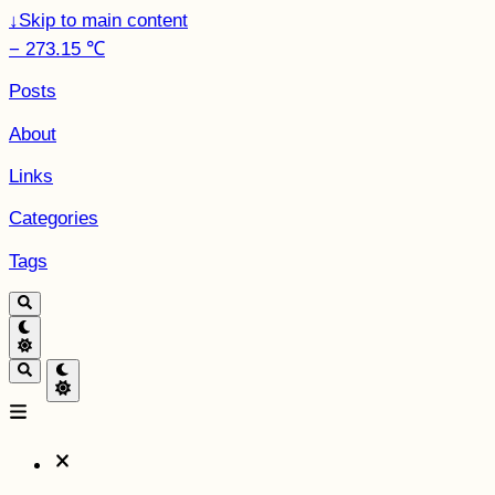
↓
Skip to main content
− 273.15 ℃
Posts
About
Links
Categories
Tags