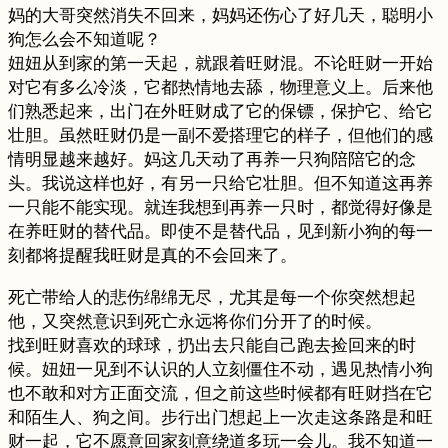
妈的大哥突然消失不回来，妈妈还伤心了好几天，聪明小
狗怎么会不知道呢？
妞妞从到家的第一天起，就跟着旺财混。不论旺财一开始
对它有多么冷淡，它都热情地去舔，物理意义上。后来他
们熟悉起来，出门在外旺财成了它的保镖，保护它、给它
壮胆。虽然旺财仍是一副不爱搭理它的样子，但他们的感
情明显越来越好。妈这几天动了再养一只狗陪陪它的念
头。我说这样也好，有另一只给它壮胆。但不知道这再养
一只能不能实现。就连我想到再养一只时，都觉得好像是
在养旺财的替代品。即使不是替代品，见到新小狗的每一
刻都将提醒我旺财是真的不会回来了。
死亡带给人的悲伤绵绵无尽，尤其是每一个你突然想起
他，又突然意识到死亡永远将你们分开了的时候。
找到旺财喜欢的球球，扔出去只能自己跑去捡回来的时
候。妞妞一见到不认识的人立刻僵住不动，遇见热情小狗
也不敢和对方正面交流，但之前这些时候都有旺财挡在它
和陌生人、狗之间。步行出门想起上一次走这条路是和旺
财一起，它不愿意回家刻意绕道多玩一会儿。我不知道一