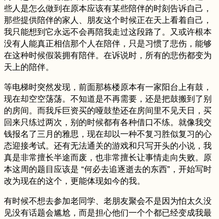
些人是怎么做到在原本应该有某些陪伴的时刻告诉自己，
那些提供陪伴的家人、朋友这个时候正在天上看着自己，
我只能想到它永远不会再陪我走过这段路了。又或许根本
没有人能真正相信那个人在陪伴，只是习惯了悲伤，能够
在这种时候假装拥有陪伴。在诉说时，所有的悲伤都变为
天上的陪伴。
等电梯时突然发现，前面那栋楼原本有一家阳台上有鼓，
现在却空空荡荡。不知道是不再需要，还是把鼓搬到了别
的房间。而我斥巨资买的哑鼓垫还在房间里不见天日，买
回来只练过两次，别的时候都有各种借口不练。就像我交
钱报名了三月的雅思，现在却以一种不复习胜似复习的心
态迎接考试。还有无法通关的游戏和只写开头的小说，我
真是非常擅长半途而废，也非常擅长让事情走向失败。原
本这周的题目应该是 “何必去追逐逝去的东西”，开始写时
改为现在的这个，更能体现如今的我。
有时候不想去参加老同学、老朋友聚会不是因为怕太久没
见没有话题会尴尬，而是担心他们一个个都已经变成我最