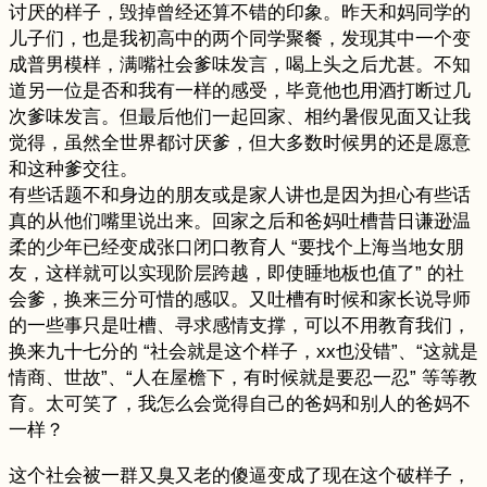
讨厌的样子，毁掉曾经还算不错的印象。昨天和妈同学的
儿子们，也是我初高中的两个同学聚餐，发现其中一个变
成普男模样，满嘴社会爹味发言，喝上头之后尤甚。不知
道另一位是否和我有一样的感受，毕竟他也用酒打断过几
次爹味发言。但最后他们一起回家、相约暑假见面又让我
觉得，虽然全世界都讨厌爹，但大多数时候男的还是愿意
和这种爹交往。
有些话题不和身边的朋友或是家人讲也是因为担心有些话
真的从他们嘴里说出来。回家之后和爸妈吐槽昔日谦逊温
柔的少年已经变成张口闭口教育人 “要找个上海当地女朋
友，这样就可以实现阶层跨越，即使睡地板也值了” 的社
会爹，换来三分可惜的感叹。又吐槽有时候和家长说导师
的一些事只是吐槽、寻求感情支撑，可以不用教育我们，
换来九十七分的 “社会就是这个样子，xx也没错”、“这就是
情商、世故”、“人在屋檐下，有时候就是要忍一忍” 等等教
育。太可笑了，我怎么会觉得自己的爸妈和别人的爸妈不
一样？
这个社会被一群又臭又老的傻逼变成了现在这个破样子，