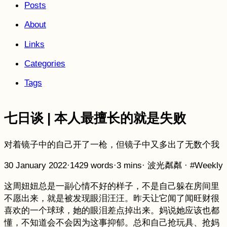
Posts
About
Links
Categories
Tags
七日谈 | 本人最擅长的就是失败
对着镜子中的自己开了一枪，但镜子中又多出了无数个我
30 January 2022
·
1429 words
·
3 mins
·
波光粼粼
·
#Weekly
这周妞妞总是一副心情不好的样子，不是自己躲在房间里
不愿出来，就是被发现眼泪汪汪。昨天让它闻了闻旺财很
喜欢的一个球球，她的眼泪差点掉出来。妈说她应该也都
懂，不知道会不会因为这事抑郁。总和自己抢玩具、抢妈