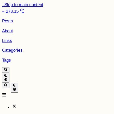
↓
Skip to main content
− 273.15 ℃
Posts
About
Links
Categories
Tags