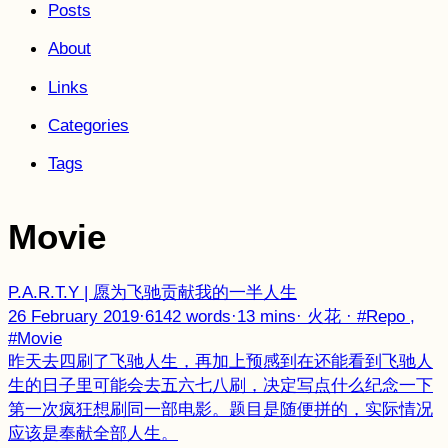
Posts
About
Links
Categories
Tags
Movie
P.A.R.T.Y | 愿为飞驰贡献我的一半人生
26 February 2019
·
6142 words
·
13 mins
·
火花
·
#Repo
,
#Movie
昨天去四刷了飞驰人生，再加上预感到在还能看到飞驰人
生的日子里可能会去五六七八刷，决定写点什么纪念一下
第一次疯狂想刷同一部电影。题目是随便拼的，实际情况
应该是奉献全部人生。