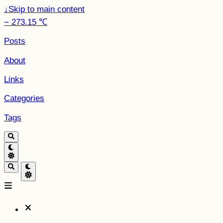
↓
Skip to main content
− 273.15 ℃
Posts
About
Links
Categories
Tags