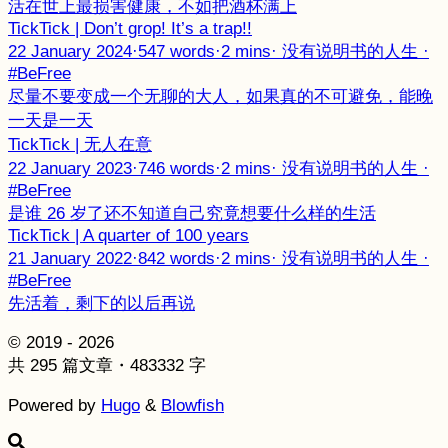
活在世上最损害健康，不如把酒杯满上
TickTick | Don’t grop! It’s a trap!!
22 January 2024
·
547 words
·
2 mins
·
没有说明书的人生
·
#BeFree
尽量不要变成一个无聊的大人，如果真的不可避免，能晚
一天是一天
TickTick | 无人在意
22 January 2023
·
746 words
·
2 mins
·
没有说明书的人生
·
#BeFree
是谁 26 岁了还不知道自己究竟想要什么样的生活
TickTick | A quarter of 100 years
21 January 2022
·
842 words
·
2 mins
·
没有说明书的人生
·
#BeFree
先活着，剩下的以后再说
© 2019 - 2026
共 295 篇文章・483332 字
Powered by
Hugo
&
Blowfish