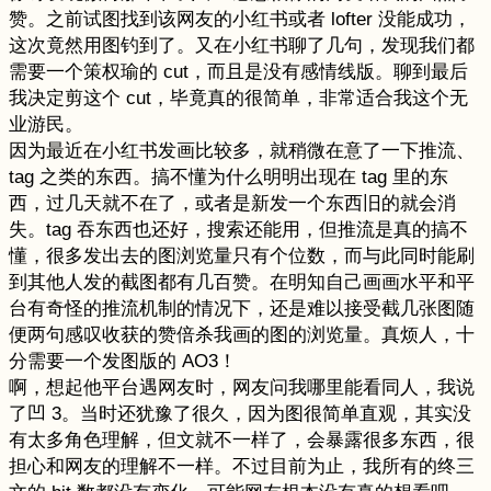
赞。之前试图找到该网友的小红书或者 lofter 没能成功，
这次竟然用图钓到了。又在小红书聊了几句，发现我们都
需要一个策权瑜的 cut，而且是没有感情线版。聊到最后
我决定剪这个 cut，毕竟真的很简单，非常适合我这个无
业游民。
因为最近在小红书发画比较多，就稍微在意了一下推流、
tag 之类的东西。搞不懂为什么明明出现在 tag 里的东
西，过几天就不在了，或者是新发一个东西旧的就会消
失。tag 吞东西也还好，搜索还能用，但推流是真的搞不
懂，很多发出去的图浏览量只有个位数，而与此同时能刷
到其他人发的截图都有几百赞。在明知自己画画水平和平
台有奇怪的推流机制的情况下，还是难以接受截几张图随
便两句感叹收获的赞倍杀我画的图的浏览量。真烦人，十
分需要一个发图版的 AO3！
啊，想起他平台遇网友时，网友问我哪里能看同人，我说
了凹 3。当时还犹豫了很久，因为图很简单直观，其实没
有太多角色理解，但文就不一样了，会暴露很多东西，很
担心和网友的理解不一样。不过目前为止，我所有的终三