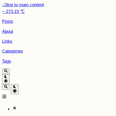
↓
Skip to main content
− 273.15 ℃
Posts
About
Links
Categories
Tags