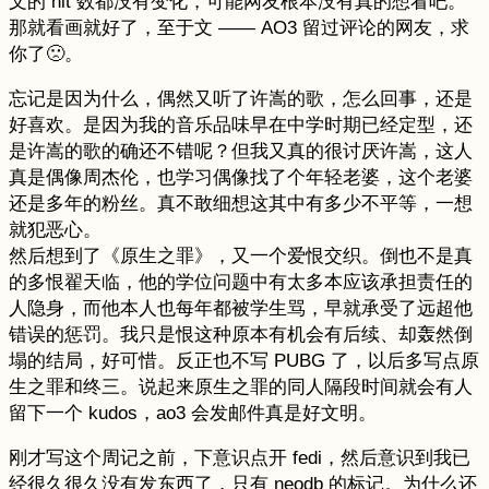
文的 hit 数都没有变化，可能网友根本没有真的想看吧。
那就看画就好了，至于文 —— AO3 留过评论的网友，求
你了🙁。
忘记是因为什么，偶然又听了许嵩的歌，怎么回事，还是
好喜欢。是因为我的音乐品味早在中学时期已经定型，还
是许嵩的歌的确还不错呢？但我又真的很讨厌许嵩，这人
真是偶像周杰伦，也学习偶像找了个年轻老婆，这个老婆
还是多年的粉丝。真不敢细想这其中有多少不平等，一想
就犯恶心。
然后想到了《原生之罪》，又一个爱恨交织。倒也不是真
的多恨翟天临，他的学位问题中有太多本应该承担责任的
人隐身，而他本人也每年都被学生骂，早就承受了远超他
错误的惩罚。我只是恨这种原本有机会有后续、却轰然倒
塌的结局，好可惜。反正也不写 PUBG 了，以后多写点原
生之罪和终三。说起来原生之罪的同人隔段时间就会有人
留下一个 kudos，ao3 会发邮件真是好文明。
刚才写这个周记之前，下意识点开 fedi，然后意识到我已
经很久很久没有发东西了，只有 neodb 的标记。为什么还