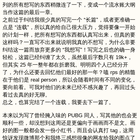
列的所有想写的东西稍微连了一下，变成一个流水账大纲
当作这篇的最后一章。
之前过于纠结我很少真的写完一个 “长篇”，或者更准确一
点是 “连载”，所以真的给自己很大压力，觉得要像一开始
的计划一样，把所有想写的东西都认真写出来，但真的要
这样吗？一直写不出来就说明我真的不想写，为什么非要
纠结这一篇而放弃更多的 “我想写”！写完之后也的确一身
轻松，这篇已经纠缠了太久，虽然最后字数只有 19k+，
但其实 25 年一整年都在折磨我。明明四个人已经分开
了，为什么还要去回忆他们最好的那一年？嗑 rps 的精髓
在于他们是 real person，所以会随着时间有不同的变化，
要向前看。可我对他们的未来已经不感兴趣了，再回过头
看过去真的好无聊。
总之，也算完结了一个连载，我要去下一篇了。
本来以为写了曾经腌入味的 PUBG 同人，写其他的也会更
顺利一些，却没想到这周还是更偏向于画画而不是文。画
好的图一般都会发一份小红书，而且会认真打 tag，这周
惊讶发现微博那个和我终三感想很像的网友给我的图点了