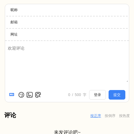
昵称
邮箱
网址
0
/
500
字
登录
提交
评论
按正序
按倒序
按热度
来发评论吧~