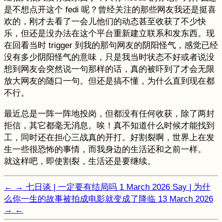
是不想点开这个 fedi 呢？曾经关注的那些网友我还是挺喜
欢的，刚才去看了一会儿他们的动态甚至收获了不少快
乐，但还是没办法在这个平台重新建立联系和发东西。现
在回看当时 trigger 到我的那句网友的阴阳怪气，感觉已经
没有多少阴阳怪气的意味，只是我当时状态不好或者说没
想到网友会突然说一句那样的话，真的被吓到了才会无限
放大网友的随口一句。但还是搞不懂，为什么直到现在都
不行。
最近总是一阵一阵地投岗，但都没有任何收获，除了两封
拒信，其它都毫无消息。唉！真不知道什么时候才能找到
工，同时还在担心三战真的开打。好割裂啊，世界上在发
生一些很恐怖的事情，而我身边的生活还和之前一样。
就这样吧，即使割裂，生活还是要继续。
←
→
七日谈 | 一定要有结局吗
1 March 2026
Say | 为什
么你一生的故事被拍成电影就变成了降临
13 March 2026
→
←