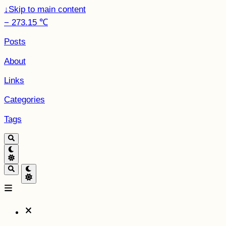
↓
Skip to main content
− 273.15 ℃
Posts
About
Links
Categories
Tags