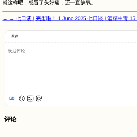
就这样吧，感冒了头好痛，还一直缺氧。
←
→
七日谈 | 完蛋啦！
1 June 2025
七日谈 | 酒精中毒
15
昵称
评论