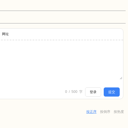
网址
0
/
500
字
登录
提交
按正序
按倒序
按热度