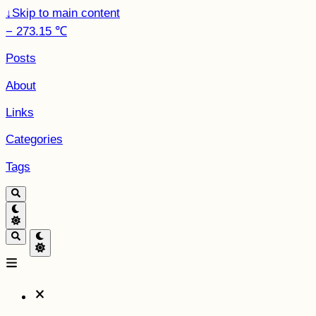
↓
Skip to main content
− 273.15 ℃
Posts
About
Links
Categories
Tags