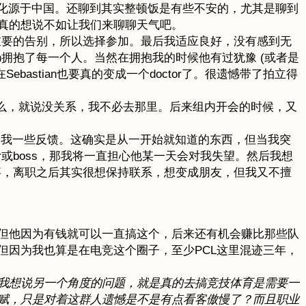
文化源于中国。还聊到其实整顿饭是有些不安的，尤其是聊到
真的想说不如让我们来聊聊天气吧。
个重要的告别，所以选择参加。最后我适应良好，没有感到无
n拥抱了每一个人。当然在拥抱我的时候他有过犹豫 (或者是
bastian也要真的变成一个doctor了。很遗憾带了拍立得
。导没说什么，就说没关系，我不必去那里。后来组内开会的时候，又
角度给我一些反馈。这确实是从一开始就知道的东西，但当我突
isor或boss，那我将一直担心他某一天会对我失望。然后我想
的同事，离职之后其实很想保持联系，想变成朋友，但我又不擅
但他因为有钱就可以一直搞这个，后来还有机会赚比那些队
但因为我也算是在电竞这个圈子，至少PCL这里混迹三年，
我想说另一个角度的问题，就是真的去搞竞技体育是需要一
赋，只是对着这群人遗憾是不是有点看客傲慢了？而且职业