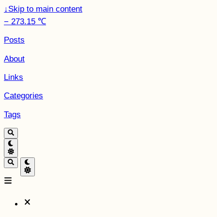
↓
Skip to main content
− 273.15 ℃
Posts
About
Links
Categories
Tags