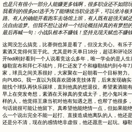
也是只有很小一部分人能赚更多钱啊，很多职业还不如陪
我看到的很多pcl选手为了能继续当职业选手，可以坐冷板
路。有人的确能开着跑车去场馆上班，有人既有超强天赋
法自由追梦。但我不想让这样一个结论概括掉真的有梦想
最后再喊一句：小战队根本不赚钱！坚持兑现天赋也不赚
这周没怎么搞竞，比赛倒也算是看了，但没太关心。有乐子
素酒又觉得何至于此。尤其是昨天单日18分，超话和评论
开fedi刚好看到一个人说看竞这么多年，唯一学会的是
穆勒宣布和拜仁不续约，拜仁还发了个和穆勒续约到今年7
家，球员之间关系很好，大家聚在一起朝着一个目标努力
向PUBG。我一直以为我喜欢团体竞技体育，后来发现确
能找个球队再快乐踢球，直到他真的想退役。希望素酒能
早上在突发奇想，素酒在天禄真的变成太子，把小鬼叫来一
样的人，他觉得王康当初对他有知遇之恩，也帮了他很多
句话就很可能让他留下。真希望他能绝情一点，但如果能绝情
么一个说出完全不能一起打、直接造成他离队的人，他还
还是分不清，现在的感情绝非虚假，他还愿意一起玩。穆