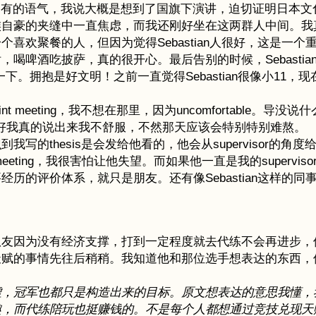
纳为己有的语气，我说大概是想到了国旗下演讲，迫切证明日本
族自豪的夹缝中一直焦虑，而我还刚好坐在这两群人中间。我
喜欢聚餐的人，但因为觉得Sebastian人很好，这是一
喝啤酒吃披萨，真的很开心。最后告别的时候，Sebastia
抱是好文明！之前一直觉得Sebastian很像小11，现在Se
 meeting，我不想在那里，因为uncomfortable
幸好我真的说出来我不舒服，不然那天应该会特别特别难熬。
写的thesis是会发给他看的，他会从supervisor的
meeting，我很害怕让他失望。而如果他一直是我的superv
须要经历的评价体系，就只是朋友。还有像Sebastian这样
队友因为没有经济支撑，打到一定程度就去代练不会再进步，
赋的事情先往后稍稍。我知道他和那位选手想表达的东西，
：
虚，冠军也都只是构造出来的目标。原文想表达的意思我懂，
趣，而代练陪玩也挺赚钱的。不是每个人都想通过竞技兑现天