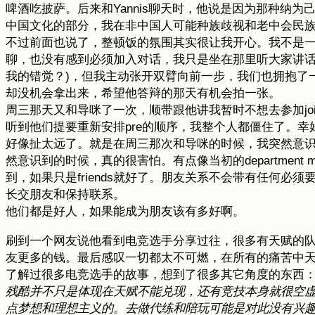
啤酒吃披萨。后来和Yannis聊天时，他说是因为那种
中国文化的部分，我在非中国人可能种族歧视和老中会民
不过前面也说了，整顿饭的氛围其实很让我开心。我不是一个
聊，也没有感到必须加入对话，我只是坐在那里听大家讲话，
我的错觉？)，但我主动张开双臂向前一步，我们也拥抱了一下。拥
却没机会拿出来，希望他答辩的那天有机会拍一张。
周三那天又和导咪了一次，顺带跟他讲我暂时不想去参加joint
听到他们提要重新安排pre的顺序，我整个人都僵住了。
好像扯太远了。就是在周三那次和导咪的时候，我突然意识到我
然意识到的时候，真的很害怕。有点像当初的department 
到，如果只是friends就好了。朋友关系不会带有任何必
长交朋友和保持联系。
他们都是好人，如果能成为朋友该有多好啊。
刷到一个网友说他看到电竞选手分享过往，很多有天赋的
友更多的钱。最后感叹一切都太不可燃，在所有的痛苦中天
了解过很多电竞选手的故事，想到了很多其它角度的东西
残酷并不只是体现在天赋不能兑现，还有竞技本身就很空
点梦想和理想主义的。去做代练和陪玩可能是对此没有兴