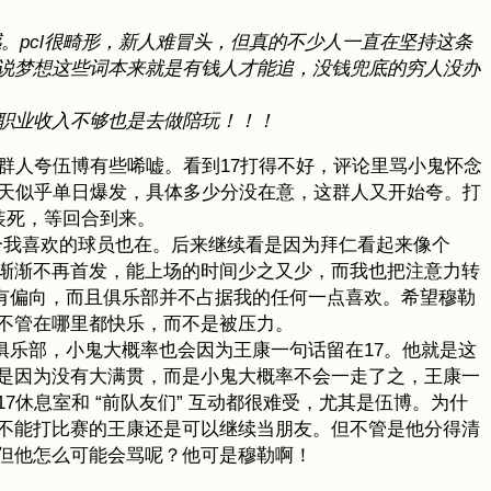
。pcl很畸形，新人难冒头，但真的不少人一直在坚持这条
说梦想这些词本来就是有钱人才能追，没钱兜底的穷人没办
职业收入不够也是去做陪玩！！！
群人夸伍博有些唏嘘。看到17打得不好，评论里骂小鬼怀念
今天似乎单日爆发，具体多少分没在意，这群人又开始夸。打
装死，等回合到来。
分我喜欢的球员也在。后来继续看是因为拜仁看起来像个
渐渐不再首发，能上场的时间少之又少，而我也把注意力转
有偏向，而且俱乐部并不占据我的任何一点喜欢。希望穆勒
不管在哪里都快乐，而不是被压力。
俱乐部，小鬼大概率也会因为王康一句话留在17。他就是这
是因为没有大满贯，而是小鬼大概率不会一走了之，王康一
休息室和 “前队友们” 互动都很难受，尤其是伍博。为什
不能打比赛的王康还是可以继续当朋友。但不管是他分得清
但他怎么可能会骂呢？他可是穆勒啊！