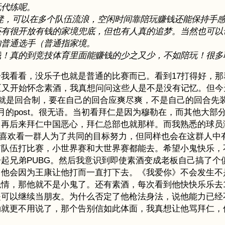
玩代练呢。
凳，可以在多个队伍流浪，空闲时间靠陪玩赚钱还能保持手感
还有很开放有钱的家境兜底，但也有人真的追梦。当然也可以
的普通选手（普通指家境。
钱！真的到竞技体育里面能赚钱的少之又少，不如陪玩！很多
我看看，没乐子也就是普通的比赛而已。看到17打得好，那
区又开始怀念素酒，我真想问问这些人是不是没有记忆。但
人生就是回合制，要在自己的回合应爽尽爽，不是自己的回合先
月的post。很无语。当初看拜仁是因为穆勒在，而其他大部
。再后来拜仁中国恶心，拜仁总部也就那样。而我熟悉的球员
实喜欢看一群人为了共同的目标努力，但同样也会在这群人中
有队伍打比赛，小世界赛和大世界赛都能去。希望小鬼快乐，
起兄弟PUBG。然后我意识到即使素酒变成老板自己搞了个
，他会因为王康让他打而一直打下去。《我爱你》不会发生不
，那他就不是小鬼了。还有素酒，每次看到他快快乐乐去17
是可以继续当朋友。为什么否定了他枪法身法，说他能力已经
勒就更不用说了，那个告别信如此体面，我真想让他骂拜仁，