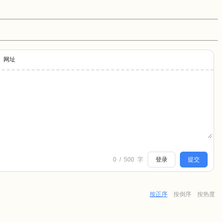
网址
0
/
500
字
登录
提交
按正序
按倒序
按热度