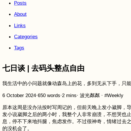
Posts
About
Links
Categories
Tags
七日谈 | 去码头整点自由
我生活中的小问题就像动森岛上的花，多到无从下手，只
6 October 2024
·
650 words
·
2 mins
·
波光粼粼
·
#Weekly
原本这周是没办法按时写周记的，但前天晚上发小崴脚，
发小说崴脚之后的两小时，我整个人非常崩溃，不想哭也止不
息，停不下来地抖腿，焦虑发作。不过很神奇，情绪过去
的没机会了。