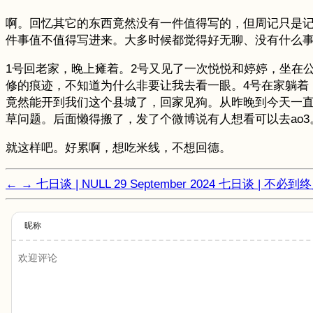
啊。回忆其它的东西竟然没有一件值得写的，但周记只是记
件事值不值得写进来。大多时候都觉得好无聊、没有什么事情
1号回老家，晚上瘫着。2号又见了一次悦悦和婷婷，坐在
修的痕迹，不知道为什么非要让我去看一眼。4号在家躺着
竟然能开到我们这个县城了，回家见狗。从昨晚到今天一
草问题。后面懒得搬了，发了个微博说有人想看可以去ao3
就这样吧。好累啊，想吃米线，不想回德。
←
→
七日谈 | NULL
29 September 2024
七日谈 | 不必到
昵称