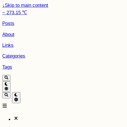
↓
Skip to main content
− 273.15 ℃
Posts
About
Links
Categories
Tags