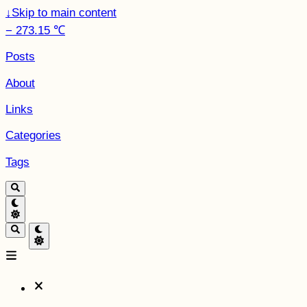
↓
Skip to main content
− 273.15 ℃
Posts
About
Links
Categories
Tags