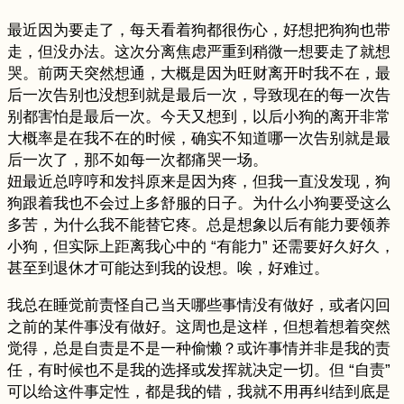
最近因为要走了，每天看着狗都很伤心，好想把狗狗也带
走，但没办法。这次分离焦虑严重到稍微一想要走了就想
哭。前两天突然想通，大概是因为旺财离开时我不在，最
后一次告别也没想到就是最后一次，导致现在的每一次告
别都害怕是最后一次。今天又想到，以后小狗的离开非常
大概率是在我不在的时候，确实不知道哪一次告别就是最
后一次了，那不如每一次都痛哭一场。
妞最近总哼哼和发抖原来是因为疼，但我一直没发现，狗
狗跟着我也不会过上多舒服的日子。为什么小狗要受这么
多苦，为什么我不能替它疼。总是想象以后有能力要领养
小狗，但实际上距离我心中的 “有能力” 还需要好久好久，
甚至到退休才可能达到我的设想。唉，好难过。
我总在睡觉前责怪自己当天哪些事情没有做好，或者闪回
之前的某件事没有做好。这周也是这样，但想着想着突然
觉得，总是自责是不是一种偷懒？或许事情并非是我的责
任，有时候也不是我的选择或发挥就决定一切。但 “自责”
可以给这件事定性，都是我的错，我就不用再纠结到底是