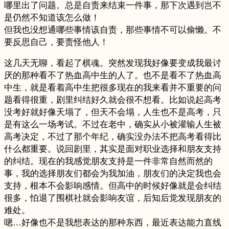
哪里出了问题。总是自责来结束一件事，那下次遇到岂不
是仍然不知道该怎么做！
但我也没想通哪些事情该自责，那些事情不可以偷懒。不
要反思自己，要责怪他人！
这几天无聊，看起了棋魂。突然发现我好像要变成我最讨
厌的那种看不了热血高中生的人了。也不是看不了热血高
中生，就是看着高中生把很多现在的我来看并不重要的问
题看得很重，剧里纠结好久就会很不想看。比如说起高考
没考好就好像天塌了，但天不会塌，人生也不是高考，只
是有这么一场考试。不过在老中，确实从小被灌输人生被
高考决定，不过了那个年纪，确实没办法不把高考看得比
什么都重要。说回剧里，其实是面对职业选择和朋友支持
的纠结。现在的我感觉朋友支持是一件非常自然而然的
事，我的选择朋友们都会为我加油，朋友们的决定我也会
支持，根本不会影响感情。但高中的时候好像就是会纠结
很多，怕退了围棋社就会影响友谊，后知后觉发现朋友的
难处。
嗯…好像也不是我想表达的那种东西，最近表达能力直线