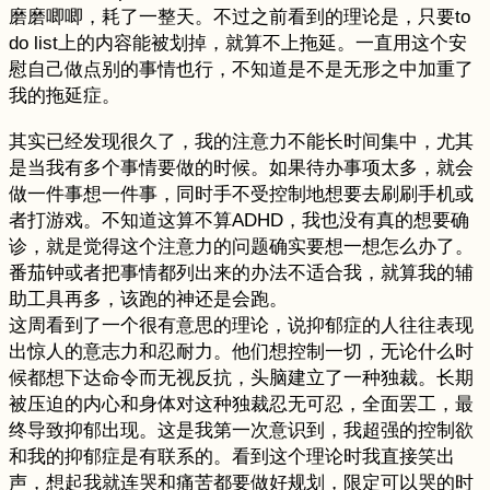
磨磨唧唧，耗了一整天。不过之前看到的理论是，只要to
do list上的内容能被划掉，就算不上拖延。一直用这个安
慰自己做点别的事情也行，不知道是不是无形之中加重了
我的拖延症。
其实已经发现很久了，我的注意力不能长时间集中，尤其
是当我有多个事情要做的时候。如果待办事项太多，就会
做一件事想一件事，同时手不受控制地想要去刷刷手机或
者打游戏。不知道这算不算ADHD，我也没有真的想要确
诊，就是觉得这个注意力的问题确实要想一想怎么办了。
番茄钟或者把事情都列出来的办法不适合我，就算我的辅
助工具再多，该跑的神还是会跑。
这周看到了一个很有意思的理论，说抑郁症的人往往表现
出惊人的意志力和忍耐力。他们想控制一切，无论什么时
候都想下达命令而无视反抗，头脑建立了一种独裁。长期
被压迫的内心和身体对这种独裁忍无可忍，全面罢工，最
终导致抑郁出现。这是我第一次意识到，我超强的控制欲
和我的抑郁症是有联系的。看到这个理论时我直接笑出
声，想起我就连哭和痛苦都要做好规划，限定可以哭的时