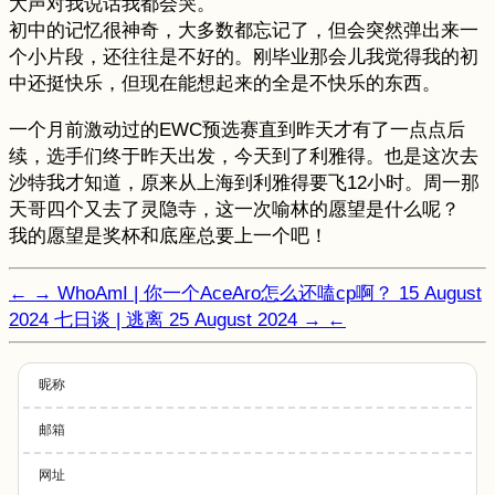
大声对我说话我都会哭。
初中的记忆很神奇，大多数都忘记了，但会突然弹出来一
个小片段，还往往是不好的。刚毕业那会儿我觉得我的初
中还挺快乐，但现在能想起来的全是不快乐的东西。
一个月前激动过的EWC预选赛直到昨天才有了一点点后
续，选手们终于昨天出发，今天到了利雅得。也是这次去
沙特我才知道，原来从上海到利雅得要飞12小时。周一那
天哥四个又去了灵隐寺，这一次喻林的愿望是什么呢？
我的愿望是奖杯和底座总要上一个吧！
←
→
WhoAmI | 你一个AceAro怎么还嗑cp啊？
15 August
2024
七日谈 | 逃离
25 August 2024
→
←
昵称
邮箱
网址