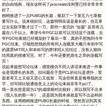
的自由地画，现在这样买了procreate没闲置已经非常非常
好了。
稍稍推进了一点PUBG的长篇，规划了一下第五六七章都
要写什么。说来很好玩，这篇明明应该是最长的，但五章
过去实际字数才过了一万。那些一发完的 “短篇” 反而有几
篇在八千以上。希望今年PGC以前可以完结这个连载，去
年PGC结束就已经规划好了最后一章，真的不想拖到今年
PGC结束。仔细想想我的所有同人连载里大概只有初中写
的霹雳MIT同人和本科写的胖球同人完结过，没有人期待
结局真的很难写完。对了，今年还要把原生之罪的连载写
完！
说起来挺想写论坛体，感觉模仿不同人讲话来推进一件事
会是我擅长的东西。但问题在于贵PCL的论坛是虎扑，里
面老哥又土又俗又恶心又低智，写这些简直是侮辱我的文
字，但写得比较通俗意义上的论坛体就非常不pcl了。
我一直在想是因为17的成绩相对比较好，所以我写不出来
《我人生的那一年》，还是因为我本身就是写不出这样的
东西。这周稍稍推进PUBG长篇的时候，突然意识到其实