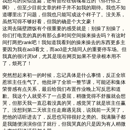
我想写的类似这篇，还有曾经在镇魂看过的《你行你上
啊》，但至少目前文章的样子并不如我的期待。我也不知
道哪里出了问题，但我也只能写成这个样子了。没关系，
虽然写得不够好看，但我的确是个大文豪！
这周去隔壁蹭饭有个很重要的感受就是：别操了别操了，
你们打电竞的真的有那么多时间空间操来操去吗？有这时
间打两把rank吧！我知道我看到的操来操去的东西更多主
要因为我在ao3看文，而ao3是大陆同人的重要停车场。但
我真的很讨厌lof，尤其是现在网页如果不登录根本用不
了，烦死了！
突然想起来初一的时候，忘记具体是什么事情，反正全班
惹班主任生气了。他批评了全班一整节课，可能还和集体
荣誉感有点关系，最后给我们布置作业晚上写反思和道
歉。我这个人就受不了一点委屈，稍微觉得不舒服就会想
哭，但那天我一直忍着没真的哭，感觉哭了就是班主任赢
了。没想到第二天班主任走廊遇见我，说我前一天哭了，
把他的话听进去了，反思也写得很好之类的。我满脑子都
是我随便演演你信了就行，但我哭真的只是因为有人稍微