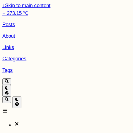
↓
Skip to main content
− 273.15 ℃
Posts
About
Links
Categories
Tags