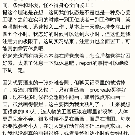
间、条件和环境。怪不得身心全面罢工！
提这个理论是在想，这周我的状态是不是也是一种身心罢
工呢？之前在实习的时候一到工位或者一到工作时间，就
会强制开机，迅速投入工作，基本上一天能保持专注工作
四五个小时。状态好的时候可以达到六小时，但这也是我
注意力的极限了。这周实习结束，注意力也全面罢工，可
能真的需要休息吧。
说起来这周有两天基本都在睡觉来着，怎么睡都觉得好困
好累。太累了休息一下就休息吧，report的事情可以继续
下周一定。
因为想要酒鬼的一张外滩合照，但聊天记录里的被清掉
了，素酒朋友圈又锁了，只好自己画。procreate买得好
值，现在很多时候都会想能不能画，或者找点东西画一
画。虽然画得很烂，这主要因为我太功利了，一上来就想
画很像的QQ人，连人物的五官应该在哪里都没学，人体
更是完全不会。很多时候不是在画画，而是在描图。每次
都要找参考小人，在别人定好动作的基础上画点东西。不
过我也没想真的画得很好，或者最终到达小时候曾经想过