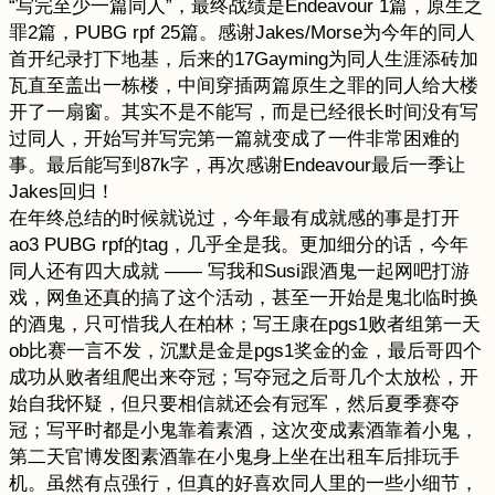
“写完至少一篇同人”，最终战绩是Endeavour 1篇，原生之
罪2篇，PUBG rpf 25篇。感谢Jakes/Morse为今年的同人
首开纪录打下地基，后来的17Gayming为同人生涯添砖加
瓦直至盖出一栋楼，中间穿插两篇原生之罪的同人给大楼
开了一扇窗。其实不是不能写，而是已经很长时间没有写
过同人，开始写并写完第一篇就变成了一件非常困难的
事。最后能写到87k字，再次感谢Endeavour最后一季让
Jakes回归！
在年终总结的时候就说过，今年最有成就感的事是打开
ao3 PUBG rpf的tag，几乎全是我。更加细分的话，今年
同人还有四大成就 —— 写我和Susi跟酒鬼一起网吧打游
戏，网鱼还真的搞了这个活动，甚至一开始是鬼北临时换
的酒鬼，只可惜我人在柏林；写王康在pgs1败者组第一天
ob比赛一言不发，沉默是金是pgs1奖金的金，最后哥四个
成功从败者组爬出来夺冠；写夺冠之后哥几个太放松，开
始自我怀疑，但只要相信就还会有冠军，然后夏季赛夺
冠；写平时都是小鬼靠着素酒，这次变成素酒靠着小鬼，
第二天官博发图素酒靠在小鬼身上坐在出租车后排玩手
机。虽然有点强行，但真的好喜欢同人里的一些小细节，