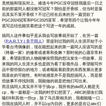
竟然能和现实对上。难道今年PGC没夺冠怪我最后一日之
前的那篇同人都没敢写冠军？我怕是开香槟，但当时是落
后其实不算开香槟？不过已经在后来的另一篇贷款了
PGC2024冠军和PGC2025亚军，希望哥四个让我今年年
底写总结也能笑着把这个写进一年的成就。
搞同人这件事似乎是从我会写故事就开始了，在另一篇
《
P.A.R.T.Y | 关于同人
》里提到过我的同人生涯开始于小
学看台湾偶像剧，现在能想起来的第一篇同人应该写的是
《终极一家》的修寒或者寒和灸舞？那时候的心愿非常朴
素，希望剧里的人物能够按照我的想法发生一些故事。后
来我的同人生涯大多也是因为看了影视作品，希望能写作
品中那些留白的地方，或者顺延着剧里的东西发展出更多
我喜欢的可能性。有时候感觉并不是我想搞同人，而是那
些故事不停找到我，我能做的就是把他们写出来。
而且搞同人其实并不等于搞cp，我所有的dw同人都是无
cp，每一篇都是一次我的时空幻想罢了。ABC的朋友们我
嗑ER和其他一些cp，除了马吕斯相关的，我都能嗑一口，
但我在搞同人时，并不以cp为目的，更多的是在让abc们