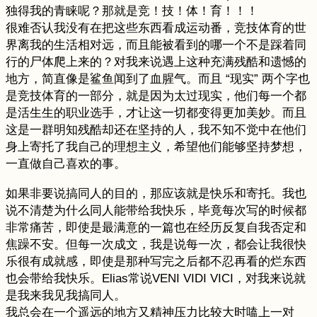
独得我的青睐呢？那就是竞！技！体！育！！！
很难否认我没有在把这些东西看成运动番，竞技体育的世
界离我的生活相对远，而且能被看到的哪一个不是踩着同
行的尸体爬上来的？对我来说遇上这种充满残酷和遗憾的
地方，简直像是鲨鱼闻到了血腥气。而且 “现实” 两个字也
是竞技体育的一部分，就是因为太过现实，他们每一个都
是活生生的职业选手，才让这一切都变得更加美妙。而且
这是一群明知残酷却还在坚持的人，我不知不觉中在他们
身上寄托了我自己的理想主义，希望他们能够坚持梦想，
一直做自己喜欢的事。
如果非要说搞同人的目的，那应该就是快乐和寄托。我也
说不清楚为什么同人能带给我快乐，毕竟每次写的时候都
非常痛苦，即使是最满意的一篇也在经历反复自我否定和
焦躁不安。但每一次成文，我是说每一次，都会让我很快
乐很有成就感，即使是那种写完之后都不忍再看的烂东西
也会带给我快乐。Elias常说VENI VIDI VICI，对我来说就
是我来我见我搞同人。
我总会在一个遥远的地方又精神压力比较大时嗑上一对