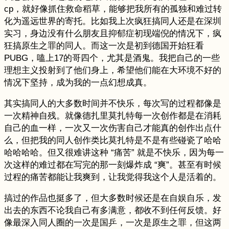
cp，就好像抓住救命稻草，能够把我所有的孤独和难过转
化为遥远世界的寄托。比如我上次疯狂搞同人还是在深圳
实习，身边没有什么朋友且抑郁症初现端倪的情况下，疯
狂搞原生之罪的同人。而这一次是初到德国开始狂看
PUBG，嗑上17的哥四个，尤其是酒鬼。我把自己的一些
理想主义投射到了他们身上，希望他们能在大环境不好的
情况下坚持，成为我的一点幻想成真。
其实搞同人的大多数时间并不快乐，每次写的过程都像是
一次精神自残。就像德扎里莫扎特每一次创作都是在消耗
自己的血一样，一次又一次伤害自己才能真的创作出点什
么，但把我的同人创作类比莫扎特是不是有些碰瓷了哈哈
哈哈哈哈。但又很难讲这种 “痛苦” 就是不快乐，因为每一
次这样的难过都在写完的那一刻爆炸成 “爽”。甚至有时候
过程的痛苦都能让我爽到，让我觉得我这个人是活着的。
搞过的作品也挺多了，但大多数时候还是在自娱自乐，发
出去的东西不论我自己有多满意，都收不到任何反馈。好
像最深入同人圈的一次是国乒，一次是原生之罪，但这两