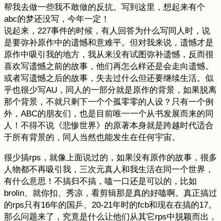
帮我去做一些我不敢做的反抗。写到这里，想起来有个
abc的梦还没写，今年一定！
说起来，227事件的时候，有人回答为什么写同人时，说
是要弥补原作中的遗憾和意难平。但对我来说，遗憾才是
原作中吸引我的地方，我从来没有试图弥补遗憾，反而很
喜欢写遗憾之前的故事，他们再怎么样还是会走向遗憾。
或者写遗憾之后的故事，失去过什么但还要继续生活。似
乎也很少写AU，同人的一部分就是原作的背景，如果脱离
那个背景，不就只剩下一个个孤零零的人设？只有一个例
外，ABC的朋友们，也是目前唯一一个从书发展而来的同
人！不得不说《悲惨世界》的原著本身就是跨越时代适合
于所有背景的，同人当然也能发生在任何宇宙。
很少搞rps，就像上面说过的，如果没有原作的故事，很多
人物都不再吸引我，三次元真人和我生活在同一个世界，
有什么意思！不搞归不搞，嗑一口还是可以的，比如
brolin、就你扣、秀凉，看剪辑那是真的好嗑啊。真正搞过
的rps只有16年的国乒、20-21年时的fcb和现在在搞的17。
那么问题来了，究竟是什么让他们从其它rps中脱颖而出，