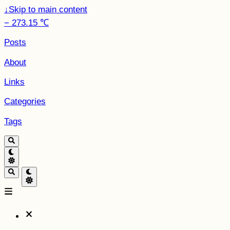
↓
Skip to main content
− 273.15 ℃
Posts
About
Links
Categories
Tags