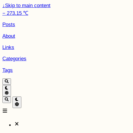
↓
Skip to main content
− 273.15 ℃
Posts
About
Links
Categories
Tags