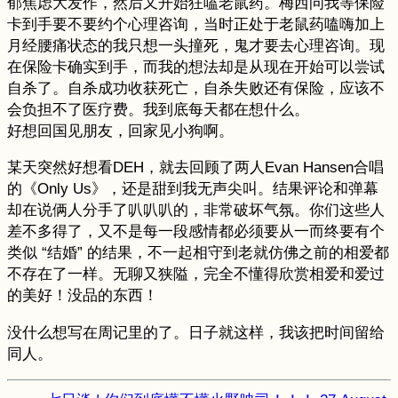
郁焦虑大发作，然后又开始狂嗑老鼠药。梅西问我等保险
卡到手要不要约个心理咨询，当时正处于老鼠药嗑嗨加上
月经腰痛状态的我只想一头撞死，鬼才要去心理咨询。现
在保险卡确实到手，而我的想法却是从现在开始可以尝试
自杀了。自杀成功收获死亡，自杀失败还有保险，应该不
会负担不了医疗费。我到底每天都在想什么。
好想回国见朋友，回家见小狗啊。
某天突然好想看DEH，就去回顾了两人Evan Hansen合唱
的《Only Us》，还是甜到我无声尖叫。结果评论和弹幕
却在说俩人分手了叭叭叭的，非常破坏气氛。你们这些人
差不多得了，又不是每一段感情都必须要从一而终要有个
类似 “结婚” 的结果，不一起相守到老就仿佛之前的相爱都
不存在了一样。无聊又狭隘，完全不懂得欣赏相爱和爱过
的美好！没品的东西！
没什么想写在周记里的了。日子就这样，我该把时间留给
同人。