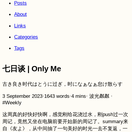
Posts
About
Links
Categories
Tags
七日谈 | Only Me
古き良き时代はとうに过ぎ，时になぁなぁ怠け散らす
3 September 2023
·
1643 words
·
4 mins
·
波光粼粼
·
#Weekly
这周真的好快好快啊，感觉刚给花浇过水，刚push过一次
周记，竟然又坐在电脑前要开始新的周记了。summary来
自《友よ》，从中间抽了一句美好的时光一去不复返，一