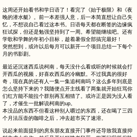
这周还开始看书和学日语了！看完了《始于极限》和《夜
晚的潜水艇》。前一本差强人意，后一本简直想让自己失
忆，不想说自己看过这本书。日语每天都在断签的边缘疯
狂试探，但还是勉强坚持到了一周。希望能继续吧。还有
学歌和学舞的年初小目标，趁着暑假全部搞完最好！
突然想到，或许以后每月可以新开一个项目总结一下每个
月的书影剧。
最近还沉迷西瓜说柯南，每天没什么看或听的时候就会打
开西瓜的视频，好喜欢西瓜的冷幽默。不过我真的很好
奇，现在真的还有人一集一集追柯南吗？这么多年到底是
怎么坚持下来的？我随便点开主线看了两集就开始狂骂你
们红方能不能拉个群别再互相猜了。或许正是因为没人看
了，才催生一批解说柯南的up。
本没品的东西不但看这种别人嚼过的东西，还在喝了三四
个月法压壶的咖啡之后，冲去超市买了速溶。
说起来前面提到的房东朋友直接开门事件还导致我直接抑