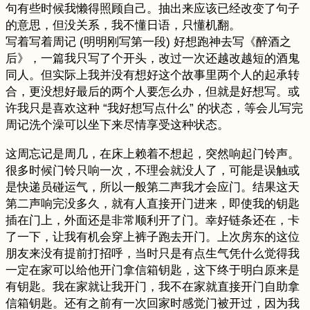
句有些时候我懒得照顾自己。抽出来应该已经改变了句子
的意思，但没关系，我不懂日语，只懂机翻。
写着写着周记 (明明刚写第一段) 好想跑神去写《醉酒之
后》，一篇我只写了个开头，改过一次还越改越短的酒鬼
同人。但实际上我并没有想好这个故事里两个人的起承转
合，更没想好最后的两个人要怎么办，但就是好想写。或
许我只是喜欢这种 “我好想写点什么” 的状态，等会儿写完
周记洗个澡可以坐下来尽情享受这种状态。
这周忘记是周几，在床上赖着不想起，突然响起门铃声。
很多时候门铃只响一次，不理会就没人了，可能是误触或
是快递员碰运气，所以一般第二声我才会应门。结果这天
第二声响完没多久，就有人直接开门进来，即使我的钥匙
插在门上，外面还是非常顺利开了门。幸好链条还在，卡
了一下，让我有机会穿上裤子跑去开门。上次房东的这位
朋友来没有提前打招呼，当时只是有点生气凭什么觉得我
一定在家可以给他开门拿信箱钥匙，这下终于明白原来是
有钥匙。我在家就让我开门，我不在家就直接开门自助拿
信箱钥匙。还有之前有一次回家时感觉门被开过，因为我