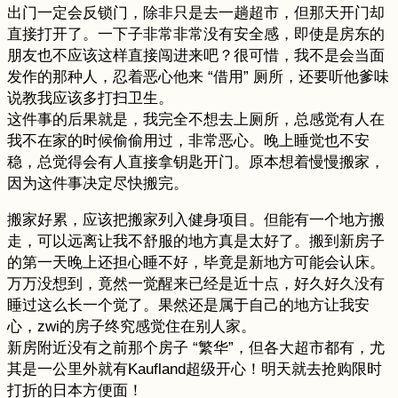
出门一定会反锁门，除非只是去一趟超市，但那天开门却
直接打开了。一下子非常非常没有安全感，即使是房东的
朋友也不应该这样直接闯进来吧？很可惜，我不是会当面
发作的那种人，忍着恶心他来 “借用” 厕所，还要听他爹味
说教我应该多打扫卫生。
这件事的后果就是，我完全不想去上厕所，总感觉有人在
我不在家的时候偷偷用过，非常恶心。晚上睡觉也不安
稳，总觉得会有人直接拿钥匙开门。原本想着慢慢搬家，
因为这件事决定尽快搬完。
搬家好累，应该把搬家列入健身项目。但能有一个地方搬
走，可以远离让我不舒服的地方真是太好了。搬到新房子
的第一天晚上还担心睡不好，毕竟是新地方可能会认床。
万万没想到，竟然一觉醒来已经是近十点，好久好久没有
睡过这么长一个觉了。果然还是属于自己的地方让我安
心，zwi的房子终究感觉住在别人家。
新房附近没有之前那个房子 “繁华”，但各大超市都有，尤
其是一公里外就有Kaufland超级开心！明天就去抢购限时
打折的日本方便面！