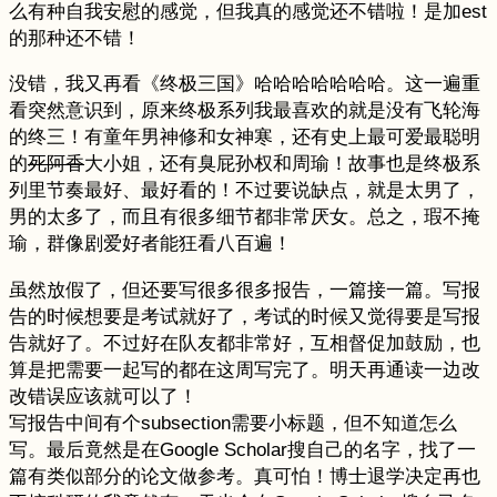
么有种自我安慰的感觉，但我真的感觉还不错啦！是加est
的那种还不错！
没错，我又再看《终极三国》哈哈哈哈哈哈哈。这一遍重
看突然意识到，原来终极系列我最喜欢的就是没有飞轮海
的终三！有童年男神修和女神寒，还有史上最可爱最聪明
的
死阿香
大小姐，还有臭屁孙权和周瑜！故事也是终极系
列里节奏最好、最好看的！不过要说缺点，就是太男了，
男的太多了，而且有很多细节都非常厌女。总之，瑕不掩
瑜，群像剧爱好者能狂看八百遍！
虽然放假了，但还要写很多很多报告，一篇接一篇。写报
告的时候想要是考试就好了，考试的时候又觉得要是写报
告就好了。不过好在队友都非常好，互相督促加鼓励，也
算是把需要一起写的都在这周写完了。明天再通读一边改
改错误应该就可以了！
写报告中间有个subsection需要小标题，但不知道怎么
写。最后竟然是在Google Scholar搜自己的名字，找了一
篇有类似部分的论文做参考。真可怕！博士退学决定再也