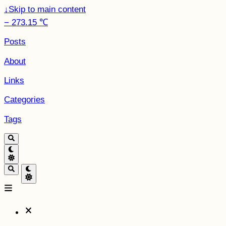
↓
Skip to main content
− 273.15 ℃
Posts
About
Links
Categories
Tags