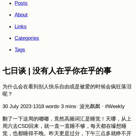
Posts
About
Links
Categories
Tags
七日谈 | 没有人在乎你在乎的事
为什么会在看到别人快乐自由或是被爱的时候会疯狂落泪
呢？
30 July 2023
·
1318 words
·
3 mins
·
波光粼粼
·
#Weekly
翻了一下这周的嘟嘟，竟然高频词汇是睡觉！天哪，从上
周六去CSD回来，就一直一直睡不够，每天都在嚎想睡
觉，也都睡得不晚。昨天更是过分，下午三点多就睁不开