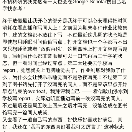
不搞科研的我竟然有一天也会在Google Scholar搜自己名
字找参考！
终于放假最让我开心的部分是我终于可以心安理得把时间
消耗在看直播和写同人上！之前因为期末各种作业比较集
中，建的文档都不敢往下写。不过最近这几周的状态就是
即使想用睡眠时间偷偷写点，打开文档也一个字都写不出
来只想睡觉或者 “放假再说”。这周四晚上打开文档越写越
顺，写到写什么都非常顺畅可以一口气再写三千字的状
态。但一看时间已经过零点，第二天还要去学校写
report，竟然就关上电脑睡觉去了。作业到底对我做了什
么，为什么会让我乖乖睡觉而不是熬夜写完！不过第二天
到了图书馆先打开了没写完的同人，而不是应该早点开始
早点结束的overleaf。我辣评我自己 —— 看似跋山涉水到
学校写report，实际边听直播边写前一晚没写完的同人。
不过最后还是周五晚上回来之后才写完，没能达成在图书
馆写完一篇同人成就。
又去看了一遍自己写的东西，好快乐好喜欢好满足。真
好，我还在 “我写的东西真好看我可太厉害了” 这种状态