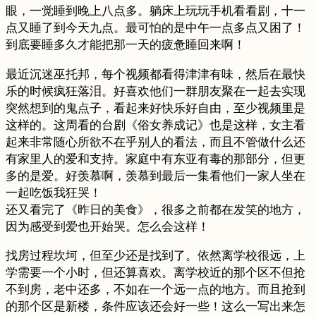
眼，一觉睡到晚上八点多。躺床上玩玩手机看看剧，十一
点又睡了到今天九点。最可怕的是中午一点多点又困了！
到底要睡多久才能把那一天的疲惫睡回来啊！
最近沉迷巫托邦，每个视频都看得津津有味，然后在最快
乐的时候疯狂落泪。好喜欢他们一群朋友聚在一起去实现
突然想到的鬼点子，看起来好快乐好自由，至少视频里是
这样的。这周看的台剧《俗女养成记》也是这样，女主看
起来非常随心所欲不在乎别人的看法，而且不管做什么还
有家里人的爱和支持。家庭中有东亚有毒的那部分，但更
多的是爱。好羡慕啊，羡慕到最后一集看他们一家人坐在
一起吃饭我狂哭！
还又看完了《昨日的美食》，很多之前都在发笑的地方，
因为感受到爱也开始哭。怎么会这样！
找房过程坎坷，但至少还是找到了。依然离学校很远，上
学需要一个小时，但还算喜欢。离学校近的那个区不但抢
不到房，老中还多，不如在一个远一点的地方。而且抢到
的那个区是新楼，条件应该还会好一些！这么一写出来怎