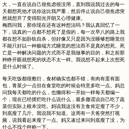
大，一直在说自己很焦虑很没用，直到我说我过去的每一
天都想死他才说你这比我严重，然后停止说自己很焦虑突
然就想开了变得阳光开朗又心理健康。
梅西问我，那你现在还有这种想法吗？我认真回忆了一
下，说真的一点都不想死了是假的，每一次早八的路上我
都在想不如卧轨自杀，但好像又只是因为没睡够想睡觉但
不能只好以一种极端方式睡觉的想法而不是真的想死。死
亡是一种解决问题的方式而不是我做事的目的，和之前那
种睁开眼就想死的状态不太一样。我说想不起来上次想死
是什么时候了。
每天吃饭都很敷衍，食材确实也都不错，有肉有蛋有面
包，青菜少一点但在食堂吃的时候会特意多吃一点。妈总
问我每天都吃的什么，也懒得和一开始一样每天都编一
个，现在已经摆烂吃什么说什么，最多撒谎说自己吃了蔬
菜但实际上根本没吃。妈说我这没有主食肯定瘦了不少，
到底瘦了几斤。我说我不知道。这周有一天爸突然打视
频，说我看起来瘦了一点。妈又凑过来问到底瘦了没，为
什么不找个秤称一下。