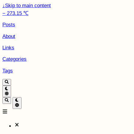
↓
Skip to main content
− 273.15 ℃
Posts
About
Links
Categories
Tags