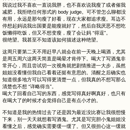
我说过我不喜欢一直说我胖，也不喜欢说我瘦了或者催我
减肥，我拒绝任何形式的 body judge。可不管怎么聊都没
有用，永远是那句瘦了好看，现在大家都追求瘦。耳边不
停想起妈说我出国要是能瘦就好了，然后自我厌恶不想吃
饭懒得吃饭，但又不想变瘦，瘦了会让妈 “得逞”。
很绝望。我甚至不知道该如何描述这种绝望。
这周只要第二天不用赶早八就会在前一天晚上喝酒，尤其
是周五周六这两天简直是喝晕才肯停下。喝大了写酒鬼非
常开心，而且尝试切一次视角就把剧情推进一大步，虽然
姐姐没看懂但我自己看着还挺有意思的。清醒之后确实也
知道很多地方可以写得更清楚一点，但我真的不想写那么
清楚也不想 “详略得当”。
喝大了回看自己写的东西，感觉写得真好啊真好，也只有
在喝大了的时候才会觉得自己是有点小才的。
不知道是我的热情过去了还是因为最近没比赛让我很想慢
下来，别一天天就想着写酒鬼。尤其是写完胆小鬼姐姐没
看懂之后，感觉确实需要缓一缓了。但又很担心这一缓就