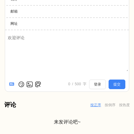
邮箱
网址
0
/
500
字
登录
提交
评论
按正序
按倒序
按热度
来发评论吧~