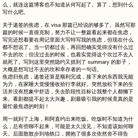
么，就连这篇博客也不知道从何写起了。算了，想到什么
写什么吧。
关于递签的焦虑，在 visa 那篇已经说的够多了。虽然写那
篇的时候一直很克制，努力不让一整篇看起来都在焦虑，
写完还想着要在周记里面大写特写我的焦虑，但现在什么
都不想说了。当一切都过去，再回想确实觉得没有什么过
不去的坎；但没过去的时候，也着实觉得这个坎过不去人
就死了。写到这里突然隐约又抓到了 summary 的影子，
大概是想写过不去的坎和幸存者的一句话。
焦虑归焦虑，递签还算是顺利完成，接下来的东西我无能
为力，在家睡大觉慢慢收拾行李就好。突然放松下来的生
活并没有想象中舒适，失去阶段性目标让我整个人都懒下
来。看剧都提不起太大兴趣，剧最吸引我的时候竟真的是
最忙最焦虑的时刻！
周一就到了上海，和阿直约出来吃饭。吃饭时不知道为什
么，总有些聊不起来，可能是太久没见，不知道该如何聊
天。后面散散步到地铁口，拥抱了很多次依然舍不得告