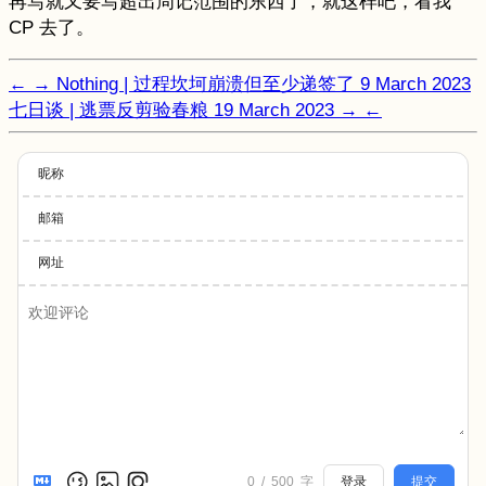
再写就又要写超出周记范围的东西了，就这样吧，看我
CP 去了。
←
→
Nothing | 过程坎坷崩溃但至少递签了
9 March 2023
七日谈 | 逃票反剪验春粮
19 March 2023
→
←
昵称
邮箱
网址
0
/
500
字
登录
提交