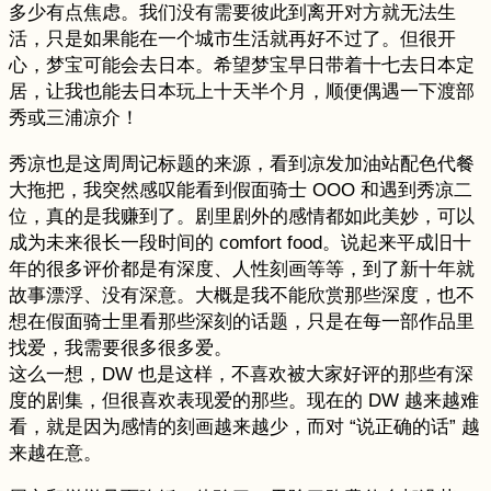
多少有点焦虑。我们没有需要彼此到离开对方就无法生
活，只是如果能在一个城市生活就再好不过了。但很开
心，梦宝可能会去日本。希望梦宝早日带着十七去日本定
居，让我也能去日本玩上十天半个月，顺便偶遇一下渡部
秀或三浦凉介！
秀凉也是这周周记标题的来源，看到凉发加油站配色代餐
大拖把，我突然感叹能看到假面骑士 OOO 和遇到秀凉二
位，真的是我赚到了。剧里剧外的感情都如此美妙，可以
成为未来很长一段时间的 comfort food。说起来平成旧十
年的很多评价都是有深度、人性刻画等等，到了新十年就
故事漂浮、没有深意。大概是我不能欣赏那些深度，也不
想在假面骑士里看那些深刻的话题，只是在每一部作品里
找爱，我需要很多很多爱。
这么一想，DW 也是这样，不喜欢被大家好评的那些有深
度的剧集，但很喜欢表现爱的那些。现在的 DW 越来越难
看，就是因为感情的刻画越来越少，而对 “说正确的话” 越
来越在意。