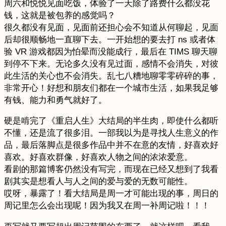
周六和悦悦见面吃饭，体验了一天除了路费什么都没花
钱，这就是被包养的感觉吗？
很久都没有见面，见面前还担心会不知道从何聊起，见面
后却很顺畅地一直聊下去。一开始想的要去打 ns 或者体
验 VR 游戏都因为怕晕而没能成行，最后在 TIMS 聊天聊
到停不下来。无论多久没有见过面，感情不会消失，对彼
此生活的关心也不会消失。乱七八糟地聊零零碎碎的事，
非常开心！好想和朋友们都在一个城市生活，如果我足够
有钱、能力和勇气就好了。
硬是啃完了《重启人生》大结局的半生肉，即使什么都听
不懂，还是流了很多泪。一部我以为是寻找人生意义的作
品，最后落脚点是很多作品中并不在意的友情，好喜欢好
喜欢。好喜欢群像，好喜欢人物之间的浓浓爱意。
看剧的那篇博客仍然没有写完，而现在已经又想到了我看
剧其实是想看人与人之间的爱与爱的无数可能性。
哎呀，暴露了！看大结局是周一才可能出现的事，周日的
周记里怎么会出现呢！因为我又在周一补周记啦！！！