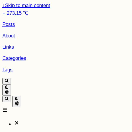
↓
Skip to main content
− 273.15 ℃
Posts
About
Links
Categories
Tags