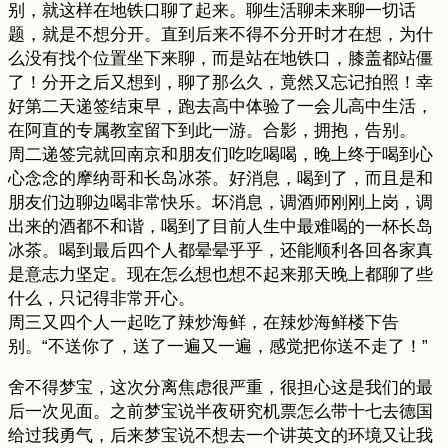
别，就这样在地铁口聊了起来。聊生活聊未来聊一切话
题，就是不想分开。直到后来不得不分开时才在想，为什
么没有找个位置坐下来聊，而是站在地铁口，膝盖都站僵
了！分开之后又想到，聊了那么久，竟然又忘记拍照！幸
好第二天递签结束早，跑去高中体验了一会儿高中生活，
在阿直的专属教室留下到此一游。合影，拥抱，告别。
周二递签完就回南京和朋友们吃吃喝喝，晚上终于喝到心
心念念的摩纳哥和长岛冰茶。好消息，喝到了，而且是和
朋友们边聊边喝非常快乐。坏消息，调酒师刚刚上岗，调
出来的酒都不和谐，喝到了目前人生中最难喝的一杯长岛
冰茶。喝到最后四个人都晕晕乎乎，还能顺利各回各家真
是意志力坚定。现在怎么想也想不起来那天晚上都聊了些
什么，只记得非常开心。
周三又四个人一起吃了辣炒海鲜，在辣炒海鲜楼下告
别。“不送你了，送了一遍又一遍，感觉把你送不走了！”
舍不得梦宝，这次分离焦虑很严重，很担心这是我们的最
后一次见面。之前梦宝说半夜研究机票怎么带十七去德国
给过我勇气，后来梦宝说不想去一个讲英文的环境又让我