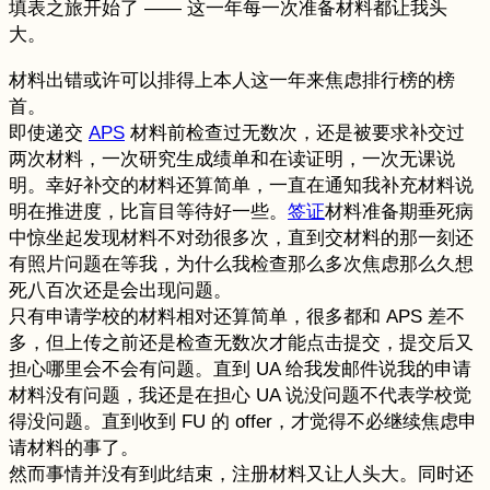
填表之旅开始了 —— 这一年每一次准备材料都让我头
大。
材料出错或许可以排得上本人这一年来焦虑排行榜的榜
首。
即使递交
APS
材料前检查过无数次，还是被要求补交过
两次材料，一次研究生成绩单和在读证明，一次无课说
明。幸好补交的材料还算简单，一直在通知我补充材料说
明在推进度，比盲目等待好一些。
签证
材料准备期垂死病
中惊坐起发现材料不对劲很多次，直到交材料的那一刻还
有照片问题在等我，为什么我检查那么多次焦虑那么久想
死八百次还是会出现问题。
只有申请学校的材料相对还算简单，很多都和 APS 差不
多，但上传之前还是检查无数次才能点击提交，提交后又
担心哪里会不会有问题。直到 UA 给我发邮件说我的申请
材料没有问题，我还是在担心 UA 说没问题不代表学校觉
得没问题。直到收到 FU 的 offer，才觉得不必继续焦虑申
请材料的事了。
然而事情并没有到此结束，注册材料又让人头大。同时还