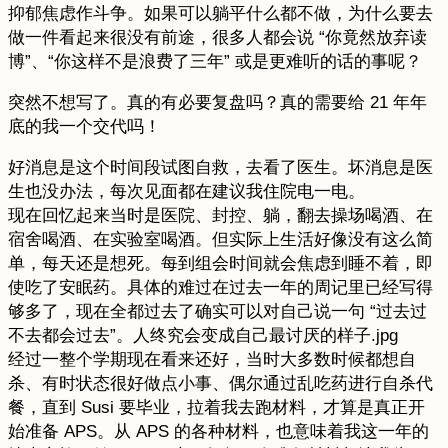
抑郁焦虑作斗争。如果可以躺平什么都不做，为什么要去
做一件看起来很没有前途，很多人都会说 “你竟然放弃读
博”、“你这样不是浪费了三年” 或是更难听的话的事呢？
突然不想写了。真的有必要复盘吗？真的需要给 21 年年
底的我一个交代吗！
好消息是这个时间段试图自救，去看了医生。坏消息是医
生也没办法，每次见面都在建议我住院电一电。
现在回忆起来当时是医院、封控、躺，翻去操场喝酒、在
宿舍喝酒、在实验室喝酒。但实际上生活好像没有这么简
单，每天还是想死。每到组会时间就会焦虑到睡不着，即
使吃了安眠药。具体的难过在过去一年的周记里已经写得
够多了，现在全都过去了确实可以对自己说一句 “过去过
不去都会过去”。人终究会变成自己最讨厌的样子.jpg
经过一整个学期现在看来还好，当时大多数时候都想自
杀、有时状态很好做点小事、偶尔通过乱吃药进行自杀代
餐，直到 Susi 要毕业，拉着我去跑材料，才算是真正开
始准备 APS。从 APS 的各种材料，也意味着我这一年的