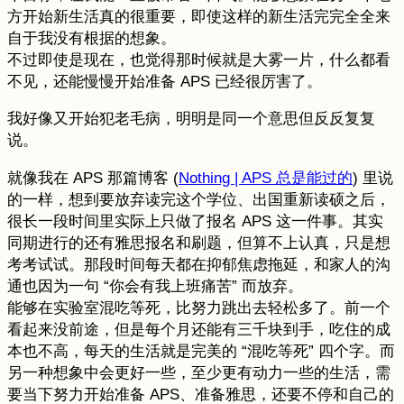
方开始新生活真的很重要，即使这样的新生活完完全全来
自于我没有根据的想象。
不过即使是现在，也觉得那时候就是大雾一片，什么都看
不见，还能慢慢开始准备 APS 已经很厉害了。
我好像又开始犯老毛病，明明是同一个意思但反反复复
说。
就像我在 APS 那篇博客 (
Nothing | APS 总是能过的
) 里说
的一样，想到要放弃读完这个学位、出国重新读硕之后，
很长一段时间里实际上只做了报名 APS 这一件事。其实
同期进行的还有雅思报名和刷题，但算不上认真，只是想
考考试试。那段时间每天都在抑郁焦虑拖延，和家人的沟
通也因为一句 “你会有我上班痛苦” 而放弃。
能够在实验室混吃等死，比努力跳出去轻松多了。前一个
看起来没前途，但是每个月还能有三千块到手，吃住的成
本也不高，每天的生活就是完美的 “混吃等死” 四个字。而
另一种想象中会更好一些，至少更有动力一些的生活，需
要当下努力开始准备 APS、准备雅思，还要不停和自己的