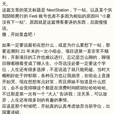
天。
这篇文章的英文标题是 NextStation，下一站。以及某个供
我阴暗爬行的 Fedi 账号也差不多因为相似的原因叫 “小夏
没有下一站”。原因就是这篇博客要讲的东西，后面慢慢
说。
撒，开始复盘吧！
如果一定要说最初在想什么，或是为什么要想下一站，那
要追溯到 21 年末的一次小组会。项目进展一直非常不顺
利，开新项目的工作也难以进行。忘记是怎么聊的，聊项
目聊着聊着变成了聊人生。小导说没必要一定要这个学
位，人生还有很多选择，不是说选了就只能死磕。当时大
概刚好处于抑郁期，各种压力也让我崩溃，在组会上直接
开始哭。现在想想有点好笑，而且师妹不知道是什么想
法，会不会觉得聊这个都是在浪费时间瞎胡扯哈哈哈哈。
不过那是第一次有一个 “大人” 告诉我：没关系，可以放
弃，人生还有很多别的有趣的事情。
应该是那个时候吧，开始真的认真考虑放弃当前学位，出
国重读硕。