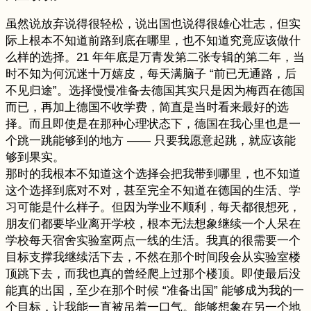
虽然说放弃说得很轻松，说出国也说得很雄心壮志，但实
际上根本不知道前路到底在哪里，也不知道究竟应该做什
么样的选择。21 年年底是万青发第二张专辑的第二年，当
时不知为何沉迷十万嬉皮，每天满脑子 “前已无通路，后
不见归途”。选择慢慢准备去德国其实只是因为梅西在德国
而已，再加上德国不收学费，简直是当时看来最好的选
择。而且即使是在那种心理状态下，德国在我心里也是一
个跳一跳能够到的地方 —— 只要我愿意起跳，就应该能
够到果实。
那时的我根本不知道这个选择会把我带到哪里，也不知道
这个选择到底对不对，甚至完全不知道在德国的生活、学
习可能是什么样子。但因为学业不顺利，每天都很想死，
朋友们都要毕业离开学校，根本无法想象继续一个人呆在
学校每天宿舍实验室两点一线的生活。我真的很需要一个
目标支撑我继续活下去，不然在那个时间段会从实验室楼
顶跳下去，而我也真的曾经爬上过那个楼顶。即使最后没
能真的出国，至少在那个时候 “准备出国” 能够成为我的一
个目标，让我能一直被吊着一口气。能够想象在另一个地