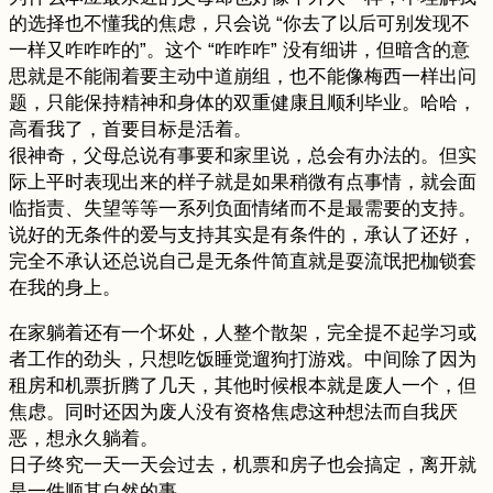
的选择也不懂我的焦虑，只会说 “你去了以后可别发现不
一样又咋咋咋的”。这个 “咋咋咋” 没有细讲，但暗含的意
思就是不能闹着要主动中道崩组，也不能像梅西一样出问
题，只能保持精神和身体的双重健康且顺利毕业。哈哈，
高看我了，首要目标是活着。
很神奇，父母总说有事要和家里说，总会有办法的。但实
际上平时表现出来的样子就是如果稍微有点事情，就会面
临指责、失望等等一系列负面情绪而不是最需要的支持。
说好的无条件的爱与支持其实是有条件的，承认了还好，
完全不承认还总说自己是无条件简直就是耍流氓把枷锁套
在我的身上。
在家躺着还有一个坏处，人整个散架，完全提不起学习或
者工作的劲头，只想吃饭睡觉遛狗打游戏。中间除了因为
租房和机票折腾了几天，其他时候根本就是废人一个，但
焦虑。同时还因为废人没有资格焦虑这种想法而自我厌
恶，想永久躺着。
日子终究一天一天会过去，机票和房子也会搞定，离开就
是一件顺其自然的事。