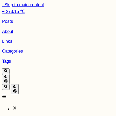
↓
Skip to main content
− 273.15 ℃
Posts
About
Links
Categories
Tags