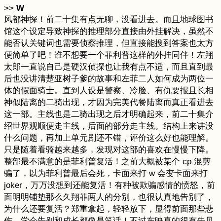
>>
W
风都神探！前二十集有点无聊，没看进去。而且地球图书
馆这个设定导致神探的推理部分直接由外挂解决，虽然不
能否认关键词也需要侦察推理，但直接能搜到答案也太方
便简单了吧！谁不想要一个菲利普这样的外挂同伴！左翔
太郎一直说自己是硬汉侦探也让我有点不适，而且直到最
后也没讲清楚亚树子爹的故事和左菲二人如何成为两位一
体的假面骑士。直到人设是警察、冷脸、有仇要报且长相
神似陆离的二骑出现，才因为完美代餐陆离而真正看进去
这一部。主线也是二骑出现之后才明确起来，前二十集介
绍世界观顺便走主线，后面的部分走主线。结构上来讲没
什么问题，再加上单元剧还不错，评价这么好也能理解。
只是随着看骑越来越多，发现对这部的喜欢在慢慢下降。
整部最不满意的是菲利普复活！之前大概被某个 cp 混剪
骗了，以为菲利普最后会死，卡面来打 w 会变卡面来打
joker，万万没想到还能复活！有种被欺骗感情的愤怒，前
面明明铺垫那么久翔菲两人的分别，也很认真地告别了，
为什么还要复活？郑重拿起，轻轻放下，显得前面那些悲
伤、学会告别和成长都像是笑话！不过东映真的很有先见