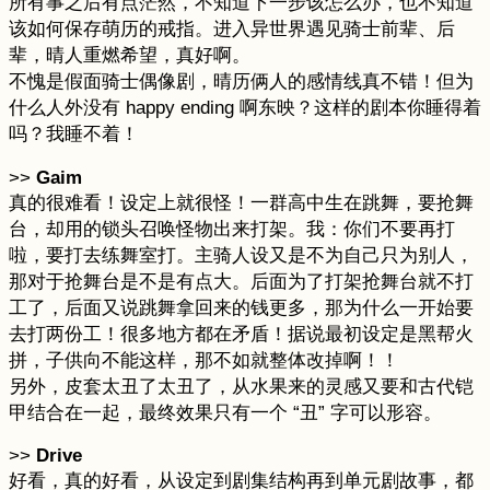
所有事之后有点茫然，不知道下一步该怎么办，也不知道
该如何保存萌历的戒指。进入异世界遇见骑士前辈、后
辈，晴人重燃希望，真好啊。
不愧是假面骑士偶像剧，晴历俩人的感情线真不错！但为
什么人外没有 happy ending 啊东映？这样的剧本你睡得着
吗？我睡不着！
>>
Gaim
真的很难看！设定上就很怪！一群高中生在跳舞，要抢舞
台，却用的锁头召唤怪物出来打架。我：你们不要再打
啦，要打去练舞室打。主骑人设又是不为自己只为别人，
那对于抢舞台是不是有点大。后面为了打架抢舞台就不打
工了，后面又说跳舞拿回来的钱更多，那为什么一开始要
去打两份工！很多地方都在矛盾！据说最初设定是黑帮火
拼，子供向不能这样，那不如就整体改掉啊！！
另外，皮套太丑了太丑了，从水果来的灵感又要和古代铠
甲结合在一起，最终效果只有一个 “丑” 字可以形容。
>>
Drive
好看，真的好看，从设定到剧集结构再到单元剧故事，都