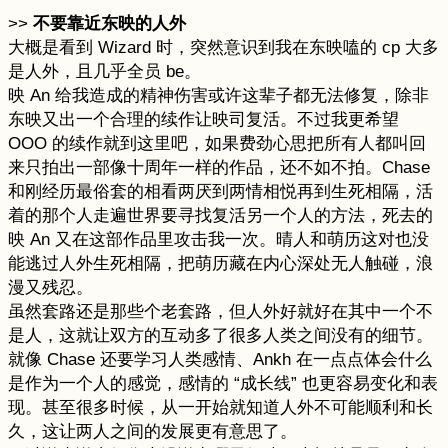
>>
不要靠近东映的人外
大概是看到 Wizard 时，突然意识到我在东映嗑的 cp 大多
是人外，且几乎全员 be。
映 An 给我造成的精神伤害或许这辈子都无法修复，除非
东映又出一个合理的续作让映司复活。不过我更希望
OOO 的续作就到这里吧，如果费劲心思把所有人都叫回
来只拍出一部像十周年一样的作品，还不如不拍。Chase
和刚经历最俗套的相看两厌到两情相悦再到生死相隔，活
着的那个人走遍世界要寻找复活另一个人的方法，死去的
映 An 又在这部作品里攻击我一次。晴人和萌历这对也没
能逃过人外生死相隔，把萌历藏在内心深处无人触碰，浪
漫又残忍。
虽然套路还是那些个老套路，但人外好就好在其中一个不
是人，这就让双方的互动多了很多人类之间没有的细节。
就像 Chase 还要学习人类感情、Ankh 在一点点体会什么
是作为一个人的感觉，感情的 “成长线” 也更容易变化和表
现。甚至很多时候，从一开始就知道人外不可能顺利和长
久，这让两人之间的发展更有意思了。