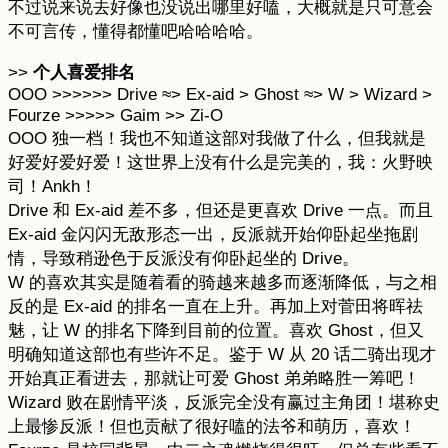
不过说来说去好像也没说出哪里好嗑，大概就是只可意会
不可言传，懂得都懂吧哈哈哈哈。
>>
个人喜爱排名
OOO >>>>>> Drive ≈> Ex-aid > Ghost ≈> W > Wizard >
Fourze >>>>> Gaim >> Zi-O
OOO 独一档！我也不知道这部对我做了什么，但我就是
好爱好爱好爱！这世界上没有什么是完美的，我：火野映
司！Ankh！
Drive 和 Ex-aid 差不多，但还是更喜欢 Drive 一点。而且
Ex-aid 金闪闪无敌形态一出，反派就开始仰卧起坐拖剧
情，导致稍逊色于反派没有仰卧起坐的 Drive。
W 的喜欢其实是随着看的骑越来越多而逐渐降低，与之相
反的是 Ex-aid 的排名一直在上升。再加上对菅田将晖祛
魅，让 W 的排名下降到目前的位置。喜欢 Ghost，但又
明确知道这部也有些许不足。鉴于 W 从 20 话二骑出现才
开始真正看进去，那就让可爱 Ghost 弟弟略胜一筹吧！
Wizard 败在剧情平淡，反派完全没有赢过主角团！堪称史
上最惨反派！但也贡献了很好嗑的法爷和萌历，喜欢！