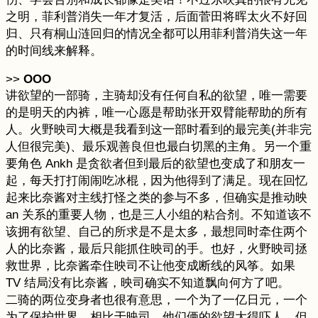
之明，菲利普消失一年才复活，后面菅田将晖太火不好回
归、只有桐山涟回归的情况全都可以用菲利普消失这一年
的时间线来解释。
>>
OOO
讲欲望的一部骑，主骑却没有任何自私的欲望，唯一需要
的是明天的内裤，唯一心愿是帮助张开双臂能帮助的所有
人。火野映司大概是我看到这一部时看到的最完美(并非完
人但很完美)、最乐观善良但也最白切黑的主角。另一个重
要角色 Ankh 是贪欲者但到最后的欲望也变成了和朋友一
起，每天打打闹闹吃冰棍，因为他得到了满足。现在回忆
起来比奈酱对主线打怪之类的参与不多，但确实是推动映
an 关系的重要人物，也是三人小组的粘合剂。不知道该不
该拥有欲望、自己的所求是不是太多，最想同时牵住两个
人的比奈酱，最后只能抓住映司的手。也好，火野映司拯
救世界，比奈酱牵住映司不让他变成断线的风筝。如果
TV 结局没有比奈酱，映司确实不知道飘向何方了吧。
二骑的两位变身者也很有意思，一个为了一亿日元，一个
为了保护世界。相比于映司，他们俩的欲望大得吓人，但