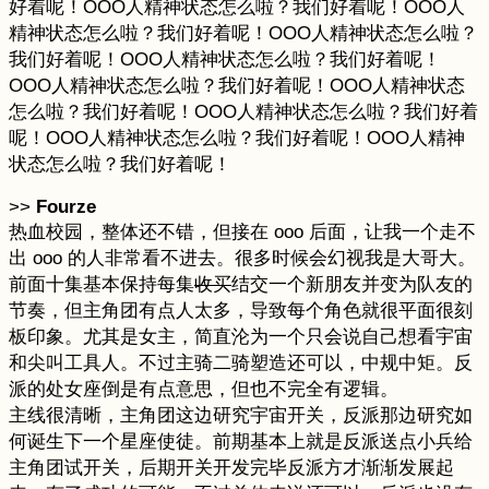
好着呢！OOO人精神状态怎么啦？我们好着呢！OOO人
精神状态怎么啦？我们好着呢！OOO人精神状态怎么啦？
我们好着呢！OOO人精神状态怎么啦？我们好着呢！
OOO人精神状态怎么啦？我们好着呢！OOO人精神状态
怎么啦？我们好着呢！OOO人精神状态怎么啦？我们好着
呢！OOO人精神状态怎么啦？我们好着呢！OOO人精神
状态怎么啦？我们好着呢！
>>
Fourze
热血校园，整体还不错，但接在 ooo 后面，让我一个走不
出 ooo 的人非常看不进去。很多时候会幻视我是大哥大。
前面十集基本保持每集
收买
结交一个新朋友并变为队友的
节奏，但主角团有点人太多，导致每个角色就很平面很刻
板印象。尤其是女主，简直沦为一个只会说自己想看宇宙
和尖叫工具人。不过主骑二骑塑造还可以，中规中矩。反
派的处女座倒是有点意思，但也不完全有逻辑。
主线很清晰，主角团这边研究宇宙开关，反派那边研究如
何诞生下一个星座使徒。前期基本上就是反派送点小兵给
主角团试开关，后期开关开发完毕反派方才渐渐发展起