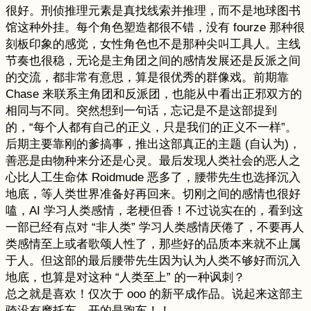
很好。刑侦推理元素是真找线索并推理，而不是地球图书
馆这种外挂。每个角色塑造都很不错，没有 fourze 那种很
刻板印象的感觉，女性角色也不是那种尖叫工具人。主线
节奏也很稳，无论是主角团之间的感情发展还是反派之间
的交流，都非常有意思，算是很优秀的群像戏。前期靠
Chase 来联系主角团和反派团，也能从中看出正邪双方的
相同与不同。突然想到一句话，忘记是不是这部提到
的，“每个人都有自己的正义，只是我们的正义不一样”。
后期主要靠刚的爹搞事，推出这部真正的主题 (自认为)，
善恶是由物种来分还是心灵。最后发现人类社会的恶人之
心比人工生命体 Roidmude 恶多了，腰带先生也选择沉入
地底，等人类世界准备好再回来。切刚之间的感情也很好
嗑，AI 学习人类感情，老梗但香！不过说实在的，看到这
一部已经有点对 “非人类” 学习人类感情厌倦了，不要再人
类感情至上或者歌颂人性了，那些好的品质本来就不止属
于人。但这部的最后腰带先生因为认为人类不够好而沉入
地底，也算是对这种 “人类至上” 的一种讽刺？
总之就是喜欢！仅次于 ooo 的新平成作品。说起来这部主
骑没有摩托车，开的是跑车！！