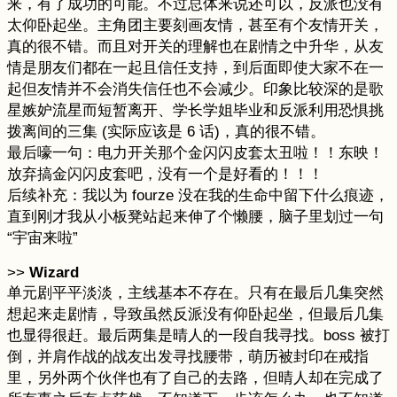
来，有了成功的可能。不过总体来说还可以，反派也没有
太仰卧起坐。主角团主要刻画友情，甚至有个友情开关，
真的很不错。而且对开关的理解也在剧情之中升华，从友
情是朋友们都在一起且信任支持，到后面即使大家不在一
起但友情并不会消失信任也不会减少。印象比较深的是歌
星嫉妒流星而短暂离开、学长学姐毕业和反派利用恐惧挑
拨离间的三集 (实际应该是 6 话)，真的很不错。
最后嚎一句：电力开关那个金闪闪皮套太丑啦！！东映！
放弃搞金闪闪皮套吧，没有一个是好看的！！！
后续补充：我以为 fourze 没在我的生命中留下什么痕迹，
直到刚才我从小板凳站起来伸了个懒腰，脑子里划过一句
“宇宙来啦”
>>
Wizard
单元剧平平淡淡，主线基本不存在。只有在最后几集突然
想起来走剧情，导致虽然反派没有仰卧起坐，但最后几集
也显得很赶。最后两集是晴人的一段自我寻找。boss 被打
倒，并肩作战的战友出发寻找腰带，萌历被封印在戒指
里，另外两个伙伴也有了自己的去路，但晴人却在完成了