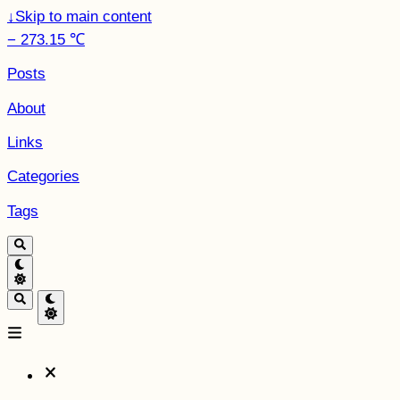
↓
Skip to main content
− 273.15 ℃
Posts
About
Links
Categories
Tags