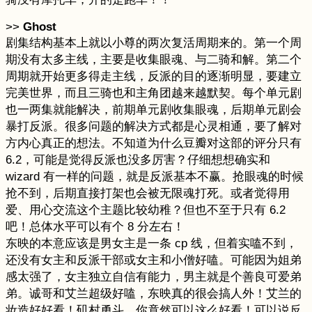
>>
Ghost
剧集结构基本上就以小尊的两次复活周期来的。第一个周
期没有太多主线，主要是收集眼魂、与二骑和解。第二个
周期就开始更多得走主线，反派的目的逐渐明显，要建立
完美世界，而且三骑也和主角团越来越默契。每个单元剧
也一两集就能解决，前期单元剧收集眼魂，后期单元剧会
暴打反派。很多问题的解决方式都是心灵相通，要了解对
方内心真正的想法。不知道为什么豆瓣对这部的评分只有
6.2，可能是觉得反派也没多厉害？仔细想想确实和
wizard 有一样的问题，就是反派基本不赢。抢眼魂的时候
抢不到，后期直接打架也会被无限魂打死。或者觉得用
爱、用心交流这个主题比较幼稚？但也不至于只有 6.2
吧！总体水平可以有个 8 分左右！
东映的本意应该是男女主是一条 cp 线，但着实嗑不到，
还没有女主和反派干部或女主和小僧好嗑。可能因为姐弟
感太强了，女主独立自信有能力，男主就是个善良可爱弟
弟。诚哥和艾兰超级好嗑，东映真的很会搞人外！艾兰的
妆造好好看！矶村勇斗，你竟然可以这么好看！可以说反