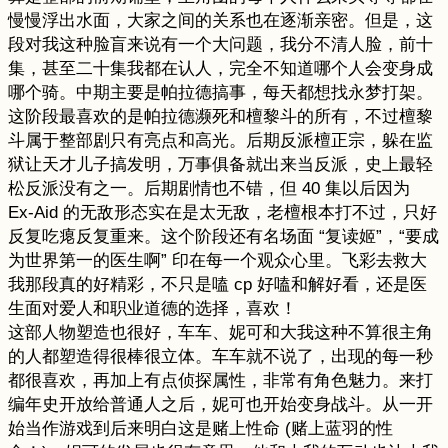
慢慢浮出水面，大家之间的关系也在逐渐亲密。但是，这
段对我这种脸盲来说有一个大问题，我分不清人脸，前十
集，甚至二十集我都在认人，完全不知道哪个人会变身成
哪个骑。中期主要是帕拉德搞事，每天都想找永梦打架。
这阶段最喜欢的是帕拉德濒死和檀黎斗的所有，不过檀黎
斗属于整部剧只有亮点和高光。后期反派檀正宗，躲在监
狱让天才儿子搞发明，万事俱备就出来当反派，史上最轻
松反派没有之一。后期剧情也不错，但 40 集以后因为
Ex-Aid 的无敌形态实在是太无敌，老檀根本打不过，只好
反复吃瘪反复重来。这个阶段还有名场面 “复读姬”，“要成
为世界第一的医生啊” 印在每一个观众心里。飞彩去救大
我那段真的好精彩，不只是嗑 cp 好嗑和解好看，还是医
生面对爱人和职业道德的选择，喜欢！
这部人物塑造也很好，车车、妮可和大我这种不算很主角
的人都塑造得很棒很立体。车车就不说了，出现的每一秒
都很喜欢，再加上有点侦探属性，非常有角色魅力。来打
编年史开放给普通人之后，妮可也开始变身战斗。从一开
始当作游戏到后来明白这是赌上性命 (赌上蓝羽的性