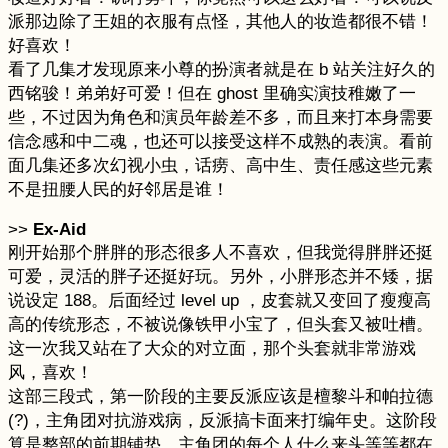
派那边除了王姐的衣服有点怪，其他人的妆造都很不错！
好喜欢！
看了几集才发现原来小尊的扮演者就是在 b 站关注好久的
西铭骏！弟弟好可爱！但在 ghost 里确实演技稚嫩了一
些，不过因为角色和演员年龄差不多，而且来打本身需要
信念感和中二魂，也还可以接受这样不成熟的表演。看前
面几集还多次幻视小虫，话痨、高中生、责任感这些元素
不是扭腰人民的好邻居是谁！
>>
Ex-Aid
刚开始那个胖胖的形态很多人不喜欢，但我觉得胖胖还挺
可爱，灵活的胖子还挺好玩。另外，小胖形态并不矮，据
说设定 188。后面经过 level up ，皮套就又变回了瘦瘦高
高的传统形态，不被说像铁甲小宝了，但头套又被吐槽。
这一次我又站在了大众的对立面，那个头套就非常游戏
风，喜欢！
这部三段式，第一阶段的主要反派应该是檀黎斗和帕拉德
(?)，主角团对抗游戏病，反派搞卡面来打编年史。这阶段
算是整部的前期铺垫，主角团的每个人什么来头等等都在