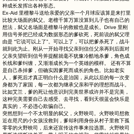
种成长发挥出各种形态。
Ex-Aid 里檀黎斗送给亲爱的父亲一个月球应该算是来打里
比较大场面的弑父。老檀千算万算没算到儿子也有自己的
想法，弑父名场面是檀黎斗的救赎也是成长。Drive 里刚
用信号斧把已经成为数据形态的爹砍死，死前说的弑父理
由是 “它说可以上了”。可以上了，可以把爹杀死了，战斗
就到此为止。刚从一开始寻找父亲到信任父亲再到后面对
父亲失望听到信号斧提醒就毫不犹豫冷酷地杀爹，角色成
长线和爹纠缠，又渐渐成长为一个英雄的模样。 还有不算
是自己杀掉爹，但确实因爹死而成长的角色。比如老实
人，爹死后才真正明白什么是治国，从此以后的每一次变
身都为了家国，每一次都为继承父亲和平的理想而战斗。
比如艾兰，爹的死让他意识到完美世界或许并不是完美，
这种完美需要自己去感受、去寻找，看到天很蓝会快乐是
真实的，不必违心欺骗自己。
突然想到一个不太明显的弑父，火野映司。火野映司想救
近在咫尺的小女孩没救到，爹却利用身份从村子里救下孤
零零的火野映司，后来还宣传这件事来拉选票。火野映司