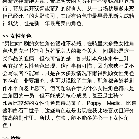
果断选择断绝关系，带上明天的内裤和一些零钱就世界旅
行，帮助展开双臂能帮到的所有人。从一出场就是爹未死
但已经死了的火野映司，在所有角色中最早最果断完成精
神弑父，也是新十年最完美的角色。
>>
女性角色
“男性向” 剧的女性角色很难不花瓶，在骑里大多数女性角
色也是充当花瓶和英雄配美人的那个美人。问题都是这一
类作品的通病，但很可惜的是，如果剧本总体水平上升，
会有好的女性角色出现。这件事很可惜，因为东映不是不
会写或者不能写，只是在大多数情况下懒得照顾女性角色
的存在。非要细究，也可以说除了主角，配角都会随着剧
作水平而忽上忽下。但问题就在于为什么女性角色都只是
主角团的一员，但不能成为核心成员，甚至是主骑？
印象比较深的女性角色是诗岛雾子、Poppy、Medic、比奈
酱和白石千世子，这些角色就是出现在我比较喜欢且评分
较高的剧作里。所以，东映，能不能多关心一下女性角
色！
>>
妆造