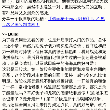
命！)，妮可的发展也很有意思。他和大我的互动也让大我
不再那么冷，虽然不太嗑这一对，但很喜欢他们的互动，
有种兄妹父女混杂的感觉。
分享一个很喜欢的吐槽：
【假面骑士exaid吐槽】世↗ 界
↘名↗画↘制造机！
>>
Build
为了看犬饲贵丈看的骑，也是开启来打大门的作品。总体
上还不错，虽然后期兔子战力确实忽高忽低，智商也和战
力一样随时掉线，但日本真的很会搞热血，看到战兔和龙
我拼命战斗、最后只有他们记得发生过的一切还是会被感
动，还是会嗑到。以及武田航平的海海真的好可爱！
这部是三段式。第一阶段主要收集能量瓶和发展主角团的
关系，这个阶段对主角团的刻画非常棒，感情变化也比较
明显。阶段收尾是意想不到的老板背叛，一开始真的和兔
子一样非常相信老板！难道那些感情都是虚假、都只是为
了能量瓶吗？幸好兔子和龙我的感情绝非虚假！(剧场版怎
么也来了？走开走开！) 第二阶段是那个儿戏国家战争，
最后还搞全国直播让来打打架定胜负，真的好离谱。政治