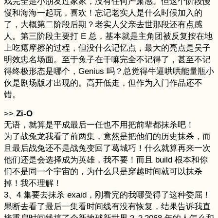
戏完全是小朋友过家家，没有任何严肃感。但这个阶段慢
慢和海海一起玩，喜欢！忘记老实人是什么时候加入的
了，大概第二阶段后期？老实人父亲去世那段还有点感
人。第三阶段主要打 E 总，基本就是主角团被反复按在地
上吃瘪摩擦的过程，但没什么记忆点，最大的亮点是吴子
明效忠名场面。至于兔子在干嘛完全不记得了，甚至不记
得终极形态是哪个，Genius 吗？总觉得牛逼哄哄能量瓶小
伙是剧场版才出现的。高开低走，但作为入门作品还不
错。
>>
Zi-O
无语，就算是平成最后一任也不用把前辈都抹杀吧！
为了战兔龙我看了前两集，竟然是把他们的历史抹杀，而
且最后战兔还不是战兔变回了葛城巧！什么就算再来一次
他们还是会选择成为英雄，我不要！而且 build 根本和你
们不是同一个宇宙的，为什么只是穿越时间就可以抹杀
掉！我不理解！
3、4 集要去抹杀 exaid，刚看完的我哪受得了这种委屈！
果断去看了最后一集看时间线有没有恢复，结果告诉我直