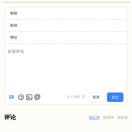
昵称
邮箱
网址
0
/
500
字
登录
提交
评论
按正序
按倒序
按热度