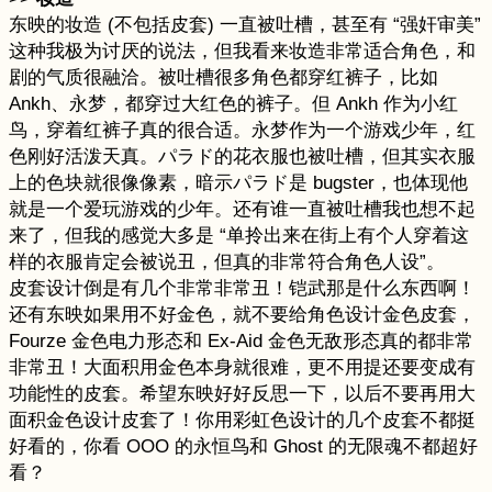
东映的妆造 (不包括皮套) 一直被吐槽，甚至有 “强奸审美”
这种我极为讨厌的说法，但我看来妆造非常适合角色，和
剧的气质很融洽。被吐槽很多角色都穿红裤子，比如
Ankh、永梦，都穿过大红色的裤子。但 Ankh 作为小红
鸟，穿着红裤子真的很合适。永梦作为一个游戏少年，红
色刚好活泼天真。パラド的花衣服也被吐槽，但其实衣服
上的色块就很像像素，暗示パラド是 bugster，也体现他
就是一个爱玩游戏的少年。还有谁一直被吐槽我也想不起
来了，但我的感觉大多是 “单拎出来在街上有个人穿着这
样的衣服肯定会被说丑，但真的非常符合角色人设”。
皮套设计倒是有几个非常非常丑！铠武那是什么东西啊！
还有东映如果用不好金色，就不要给角色设计金色皮套，
Fourze 金色电力形态和 Ex-Aid 金色无敌形态真的都非常
非常丑！大面积用金色本身就很难，更不用提还要变成有
功能性的皮套。希望东映好好反思一下，以后不要再用大
面积金色设计皮套了！你用彩虹色设计的几个皮套不都挺
好看的，你看 OOO 的永恒鸟和 Ghost 的无限魂不都超好
看？