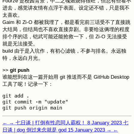
Fourze 是校园背景，中二之魂燃烧得很旺，但总有些看不
进去，感觉讲友情有点浮于表面。设定还不错，只是我不
太喜欢。
Gaim 和 Zi-O 都被我埋了，都是看完前三话受不了直接跳
大结局，但结局也不喜欢直接弃剧。非要给这俩埋的程度
排个序的话，铠武可能还能抢救一下，但 Zi-O 无法接受
就是无法接受。
build 由于是入坑作，有初心滤镜，不参与排名。永远独
特，永远白月光。
>>
git
push
谁能想到在这一篇开始用 git 推送而不是 GitHub Desktop
工具了呢！记录一下：
git add .

git commit -m "update"

←
→
七日谈 | 打倒有性恋同人霸权！
8 January 2023
七
日谈 | dog 倒过来念就是 god
15 January 2023
→
←