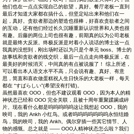
他们也在一点点实现自己的欲望，真好。餐厅老板一直到
最后才知道大家都在搞什么，但坚定站出来和他们在一
起，真好。贪欲者那边的塑造也很棒，好喜欢贪欲者之间
的互动，还有他们经过长久沉睡重新认识世界和人类也很
有趣。后藤的两位上司也很有趣，前期真的以为公司老板
就是最终大反派。终极反派是对着小人说话的博士这一点
我真的没想到，刚出场时还以为只是个单元 boss。博士的
故事线和贪欲者的线交织，最后一点点走向终极反派，在
最美好的时候消灭，中间真的有点被说服了！ 综上所述，
可以看出本人语文水平不高，只会说有趣、真好、有意
思，简直和喜欢做蛋糕祝人生日快乐的大老板一样，每天
都在 “すばらしい”(希望没有打错)。
虽然最喜欢 OOO，但也不建议观看 OOO，因为本人的精
神状态已经和 OOO 完全关联，且被十周年重聚蹂躏成碎
片。现在看什么都是呜呜呜呜呜这让我想起 OOO，我的
映司，我的 Ankh 小红鸟。或者呜呜呜呜呜呜呜永恒结婚
鸟，我的映司，我的 Ankh。偶尔穿插一些其它情节、人
物的感慨。总之就是 —— OOO人精神状态怎么啦？我们