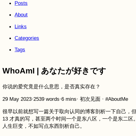
Posts
About
Links
Categories
Tags
WhoAmI | あなたが好きです
你说的爱究竟是什么意思，是否真实存在？
29 May 2023
·
2539 words
·
6 mins
·
初次见面
·
#AboutMe
很早以前就想写一篇关于取向认同的博客剖析一下自己，但总是因为各种
13 才真的写，甚至两个时间一个是东八区，一个是东二区
人生巨变，不如写点东西剖析自己。