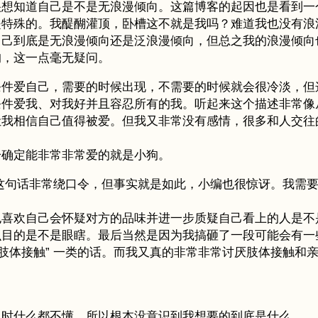
知道自己是不是无浪漫倾向。这篇博客的起因也是看到一个人说
是特殊的。我醍醐灌顶，卧槽这不就是我吗？难道我也没有浪
无浪漫倾向还是泛浪漫倾向，但总之我的浪漫倾向也很容易 404 
狗，这一点毫无疑问。
条件爱自己，需要的时候出现，不需要的时候就会很冷淡，但
条件爱我、对我好并且容忍所有的我。听起来这个描述非常像
让我相信自己值得被爱。但我又非常没有感情，很多和人交往
一确定能非常非常爱的就是小狗。
，这句话非常绕口令，但事实就是如此，小编也很惊讶。我需要
也喜欢自己会怀疑对方的品味并进一步质疑自己看上的人是不
么目的是不是眼瞎。最后当然是因为我搞砸了一段可能会有一
些肢体接触” 一类的话。而我又真的非常非常讨厌肢体接触和
。
当时什么都不懂，所以根本没意识到我想要的到底是什么。