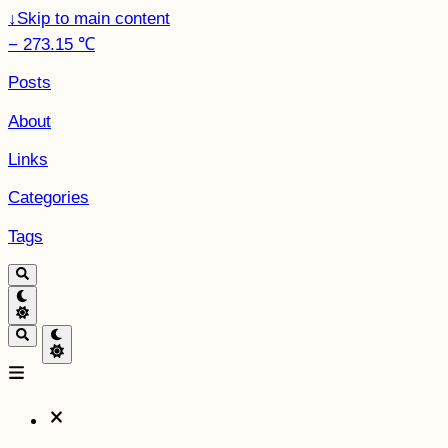
↓
Skip to main content
− 273.15 ℃
Posts
About
Links
Categories
Tags