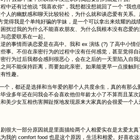
中还有过他说 “我喜欢你”，我想都没想就回了一个 “我也很
这个人的幽默感和聊天比较轻松，为什么就和谈恋爱有关系。
能对方觉得我是个单纯好骗的学妹，是一个可以拿出来炫耀的
向。困扰过我的为什么不能喜欢朋友、为什么我根本没有恋爱
欢与恋爱联系在一起。
的事情而谈恋爱是在高中。我和 ex 演练 (?) 了高中
这些事。不但在亲密行为的过程中没有任何感觉，甚至觉得自
亲密行为过后我都会感到很恶心，会在之后的一天里陷入自我
人之间不能保持距离，而要如此亲密。如果能更早一点接触到
没有性趣。
，每一个，都还是选择和当年爱的那个人共度余生，真的有那么
毕业多年还在问我会不会喜欢他但年龄太小了不算而且某次路
天和美少女互相伤害脚趾抠地发现原来大家真的会很爱一个人
日剧很大一部分原因就是里面描绘两个人相爱实在是太爱太真
的 comfort food 也是这个原因，生活和相爱。好