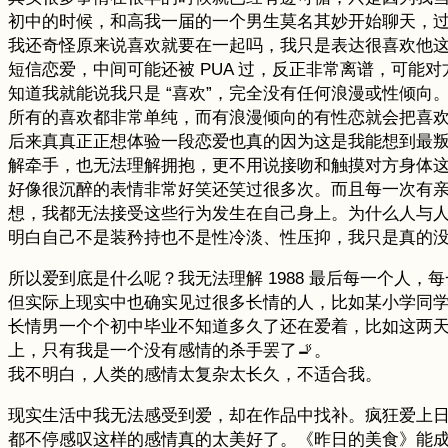
初中的时候，和高我一届的一个男生莫名其妙开始聊天，过程
我还奇怪原来说喜欢就要在一起吗，我只是表达很喜欢他
短信恋爱，中间可能还被 PUA 过，反正非常离谱，可
知道我就能说我只是 “喜欢”，完全没有任何浪漫或性倾
所有的喜欢都非常单纯，而有浪漫倾向的有性恋就会把喜
后来真真正正想体验一段恋爱也真的因为这是我能想到最叛逆
解牵手，也无法理解拥抱，更不用说接吻和触摸对方身体
好像很沉醉的表情非常好笑还笑过很多次。而且每一次有
想，我都无法接受这些行为发生在自己身上。为什么人与
明白自己不是装矜持也不是性冷淡、性压抑，我只是真的
所以爱到底是什么呢？我无法理解 1988 最后每一个人
但实际上现实中也确实见过很多长情的人，比如某小学同学
长情男一个个初中毕业不知道多久了还在爱着，比如这两
上，只有我是一个没有感情的杀手罢了🚬。
我不明白，人类的感情太复杂太长久，不适合我。
现实生活中我无法感受到爱，却在作品中找补。疯狂爱上
都不停感叹这样的感情真的太美好了。《昨日的美食》能成为我