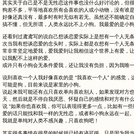
其实关于自己是不是无性恋这件事也没什么好讨论的，但很想
狗差不多，平等地喜欢所有会喜欢的人或小动物，没有谁
好像还真没有，最多时有时无似有若无。虽然还不能确定自己到底是
搞不懂，但无所谓，人类永远比不上小狗。我最爱的是小
还看到过鸢鸢写的说自己想谈恋爱实际上是想有一个人无
次当我有想谈恋爱的念头时，实际上都是在想有一个人无
常非常坚定地爱我，爱我爱到让我相信这个世界上有爱，
以我配不上这样的爱。
或许只有小狗会无条件爱我，还让我没有负担，因为我唯
说到喜欢一个人我好像喜欢的是 “我喜欢一个人” 的感觉
可能是狗，目前来说是家里的小狗。
说起来我可能还有点只喜欢单向喜欢别人，如果发现对方
天，然后就是不停自我厌恶、怀疑自己的感情和对方有什
说 “如果你也喜欢我，你可以表现得更多一点，比如有一
爱的话只能找和我一样的无性恋，或者和小狗永远在一起
我就是单纯对人类不感兴趣，只喜欢狗吧！
其实很多事情在很早的时候就已经有迹可循，只是因为我