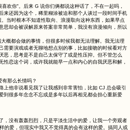
喜欢你”。后来 G 说你们俩都说这种话了，不在一起吗，
后来还因为这个，稀里糊涂被迫和那个人谈过一段时间手机
战绩。当时根本不知道性取向、浪漫取向这种东西，如果早点
的意思却会被误解原来答案非常简单，我没有浪漫倾向，所以
小情侣大概都会做的事情，但很多时候我都无法理解。我无法理
己需要演戏或者无聊地想点别的事，比如接吻的时候看对方
厌恶，思考是不是自己太保守了或是性压抑。但不管怎么
无性恋这个词，或许我就能早一点和内心的自我厌恶和解，
爱有那么长情吗？
上他非说看见我了让我感到非常害怕，比如 CJ 总会吸引
爱到很多年念念不忘或是多年以后再相见都会担心重新爱
了，没有轰轰烈烈，只是平淡生活中的爱，让我一个旁观者
喜欢这样的爱，但现实中我又不觉得真的会有这样的爱。搞同人或