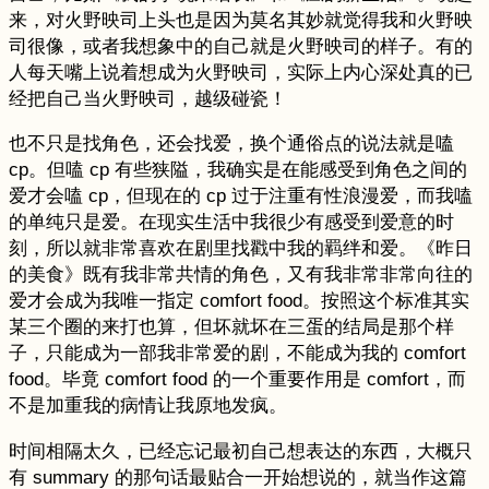
来，对火野映司上头也是因为莫名其妙就觉得我和火野映
司很像，或者我想象中的自己就是火野映司的样子。有的
人每天嘴上说着想成为火野映司，实际上内心深处真的已
经把自己当火野映司，越级碰瓷！
也不只是找角色，还会找爱，换个通俗点的说法就是嗑
cp。但嗑 cp 有些狭隘，我确实是在能感受到角色之间的
爱才会嗑 cp，但现在的 cp 过于注重有性浪漫爱，而我嗑
的单纯只是爱。在现实生活中我很少有感受到爱意的时
刻，所以就非常喜欢在剧里找戳中我的羁绊和爱。《昨日
的美食》既有我非常共情的角色，又有我非常非常向往的
爱才会成为我唯一指定 comfort food。按照这个标准其实
某三个圈的来打也算，但坏就坏在三蛋的结局是那个样
子，只能成为一部我非常爱的剧，不能成为我的 comfort
food。毕竟 comfort food 的一个重要作用是 comfort，而
不是加重我的病情让我原地发疯。
时间相隔太久，已经忘记最初自己想表达的东西，大概只
有 summary 的那句话最贴合一开始想说的，就当作这篇