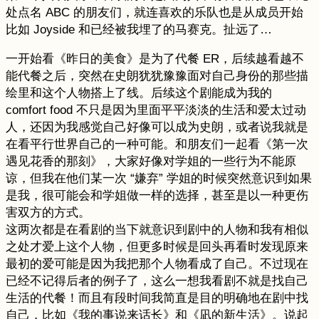
处点名 ABC 的朋友们，就连喜欢的乐队也是从成员开始
比如 Joyside 和已经被我埋了的马赛克。扯远了…
一开始看《昨日的美食》是为了代餐 ER，后续越看越不
能代餐之后，突然在史朗犹犹豫豫面对自己身份的那些描
绘里和这个人物搭上了线。后续这个剧能成为我的
comfort food 不只是因为里面平平淡淡的生活和爱太过动
人，还因为我感觉自己好像可以成为史朗，或者说我就是
在看平行世界自己的一种可能。和朋友们一起看《第一次
遇见花香的那刻》，大家好像对学姐的一些行为不能原
谅，但我在他们某一次 “嫌弃” 学姐的时候突然意识到如果
是我，很可能会和学姐做一样的选择，甚至是以一种更伤
害双方的方式。
这两次都是在看剧的当下就意识到剧中的人物和我有相似
之处才爱上这个人物，但更多时候是回头再看时发现原来
最初的爱可能是因为我把那个人物看成了自己。不过现在
已经不记得后者的例子了，这么一想我看剧不就是找自己
生活的代餐！而且有段时间我简直是目的明确地在剧中找
自己，比如《我的事说来话长》和《凪的新生活》。说起