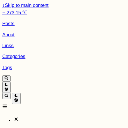
↓
Skip to main content
− 273.15 ℃
Posts
About
Links
Categories
Tags