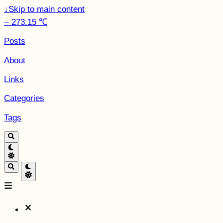
↓
Skip to main content
− 273.15 ℃
Posts
About
Links
Categories
Tags