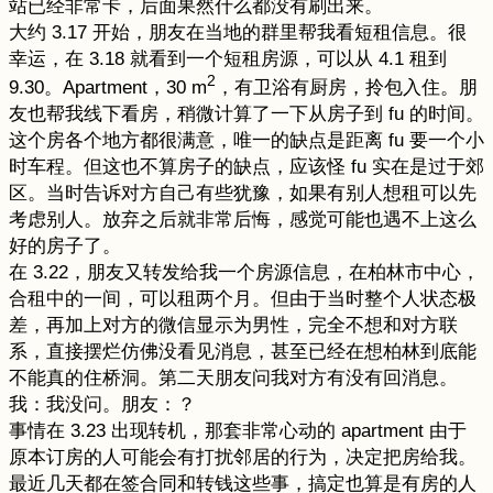
站已经非常卡，后面果然什么都没有刷出来。
大约 3.17 开始，朋友在当地的群里帮我看短租信息。很
幸运，在 3.18 就看到一个短租房源，可以从 4.1 租到
2
9.30。Apartment，30 m
，有卫浴有厨房，拎包入住。朋
友也帮我线下看房，稍微计算了一下从房子到 fu 的时间。
这个房各个地方都很满意，唯一的缺点是距离 fu 要一个小
时车程。但这也不算房子的缺点，应该怪 fu 实在是过于郊
区。当时告诉对方自己有些犹豫，如果有别人想租可以先
考虑别人。放弃之后就非常后悔，感觉可能也遇不上这么
好的房子了。
在 3.22，朋友又转发给我一个房源信息，在柏林市中心，
合租中的一间，可以租两个月。但由于当时整个人状态极
差，再加上对方的微信显示为男性，完全不想和对方联
系，直接摆烂仿佛没看见消息，甚至已经在想柏林到底能
不能真的住桥洞。第二天朋友问我对方有没有回消息。
我：我没问。朋友：？
事情在 3.23 出现转机，那套非常心动的 apartment 由于
原本订房的人可能会有打扰邻居的行为，决定把房给我。
最近几天都在签合同和转钱这些事，搞定也算是有房的人