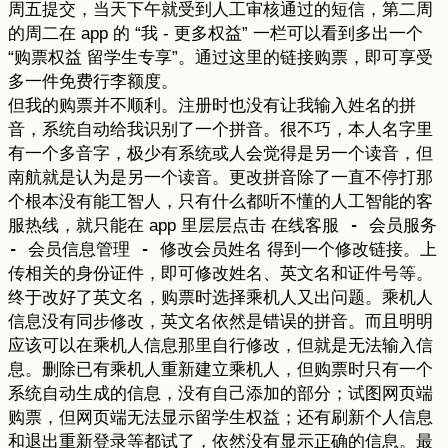
周五提交，当天下午就受到人工审核通过的短信，第二周
的周二在 app 的 “我 - 更多权益” 一栏可以看到多出一个
“购票权益 留学生专享”。通过这里的链接购票，即可享受
多一件免费行李额度。
但我的购票并不顺利。注册时也没有让我输入姓名的拼
音，系统自动给我识别了一个拼音。很不巧，本人名字里
有一个多音字，极少有系统或人会觉得是另一个读音，但
南航就是认为是另一个读音。更改拼音除了一直不停打那
个根本没有能工智人，只有什么都听不懂的人工智能的客
服热线，就只能在 app 里层层点击
在线客服 - 会员服务
- 会员信息管理 - 修改会员姓名
得到一个修改链接。上
传相关的身份证件，即可修改姓名、英文名和证件号等。
终于改好了英文名，购票时选择乘机人又出问题。乘机人
信息没有同步修改，英文名依然是错误的拼音。而且明明
应该可以在乘机人信息那里自行修改，但就是无法输入信
息。删除已有乘机人重新建立乘机人，但购票时只有一个
系统自动生成的信息，没有自己添加的部分；试图网页端
购票，但网页端无法显示留学生权益；还有刷新个人信息
和退出重新登录等都试了，依然没有显示正确的信息。最