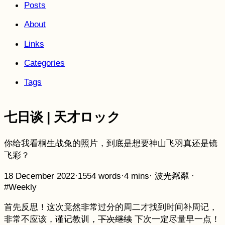
Posts
About
Links
Categories
Tags
七日谈 | 天才ロック
你给我看桐生战兔的照片，到底是想要神山飞羽真还是镜
飞彩？
18 December 2022
·
1554 words
·
4 mins
·
波光粼粼
·
#Weekly
首先反思！这次竟然非常过分的周二才找到时间补周记，
非常不应该，谨记教训，
下次继续
下次一定尽量早一点！