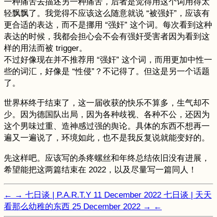
一种痛苦去描述另一种痛苦，后者是觉得用这个词用得太
轻飘飘了。我觉得不应该这么随意就说 “被强奸”，应该有
更合适的表达，而不是挪用 “强奸” 这个词。每次看到这种
表达的时候，我都会担心会不会有强奸受害者因为看到这
样的用法而被 trigger。
不过好像现在并不推荐用 “强奸” 这个词，而用更加中性一
些的词汇，好像是 “性侵”？不记得了。但这是另一个话题
了。
世界杯终于结束了，这一届收获的快乐不算多，生气却不
少。因为德国队出局，因为各种歧视、各种不公，还因为
这个男味过重、造神感过强的舆论。具体的东西不想再一
遍又一遍说了，环境如此，也不是我反复说就能变好的。
先这样吧。应该写的杀疼螺丝和年终总结依旧没有进展，
希望能把这两篇结束在 2022，以及尽量写一篇同人！
←
→
七日谈 | P.A.R.T.Y
11 December 2022
七日谈 | 天天
看那么幼稚的东西
25 December 2022
→
←