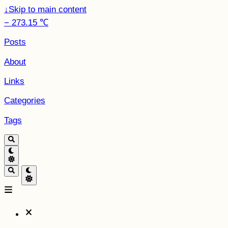
↓
Skip to main content
− 273.15 ℃
Posts
About
Links
Categories
Tags