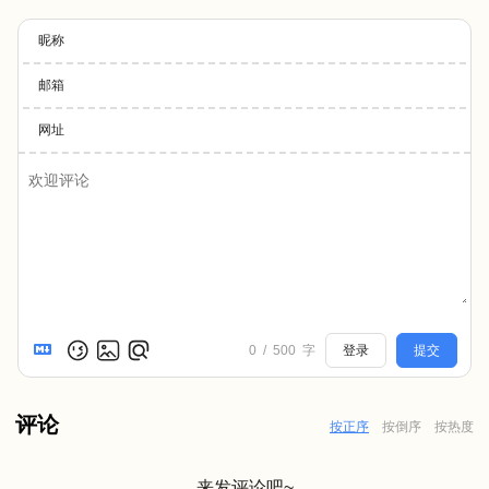
昵称
邮箱
网址
0
/
500
字
登录
提交
评论
按正序
按倒序
按热度
来发评论吧~