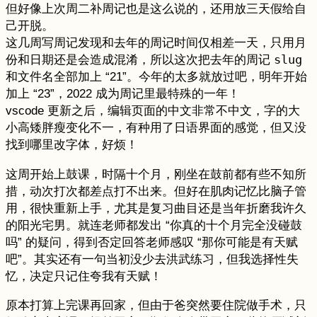
但好像上次周二补周记也是这么说的，还用放三天假给自
己开脱。
这几周写周记发现和去年的周记时间仅相差一天，只用月
份和日期还是会造成混淆，所以这次把去年的周记
slug
和文件名全部加上 “21”。今年的太多就放过吧，明年开始
加上 “23”，2022 成为周记里最特殊的一年！
vscode 更新之后，编辑页面的中文非常不中文，字的大
小高矮胖瘦变化不一，有种用了日语界面的感觉，但又没
找到哪里改字体，好烦！
这周开始上鼓课，时隔十个月，刚坐在鼓前都有些不知所
措，动次打次都差点打不出来。但好在肌肉记忆比脑子管
用，很快重新上手，尤其是复习曲目还是当年折磨我许久
的阳光宅男。就连老师都发出 “你真的十个月完全没碰鼓
吗” 的疑问，得到否定回答老师感叹 “那你可能是有天赋
吧”。其实还有一句当初没少去洪武练习，但我选择性失
忆，决定只记住夸我有天赋！
原本打算上完课再回家，但由于爸突然要住院做手术，只