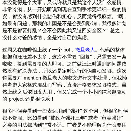
本没觉得是个大事，又或许就只是我这个人没什么感情、
非常冷漠，从一开始听说到现在直到手术更详细一些的情
况，都没有感到什么悲伤和担心，反而觉得很麻烦。“啊，
如果有问题，那我的出国是不是会受到影响，我很多计划
是不是都要打乱？会不会因此我又退回安全区？” 总之，
没什么对爸的感情，全是对自己的焦虑。
这周又在咖啡馆上线了一个 bot，
撒旦老人
。代码的整体
框架和汪汪差不太多，这次不需要 “回复”，只需要发一条
嘟嘟，提到需要提的人即可。之前做汪汪时遇到的问题依
然没有解决办法，所以还是定时运行的伪自动发嘟。这次
也需要对 mention 撒旦老人的嘟文进行文本处理，但我懒
得考虑大家格式混乱而写码，直接严格要求发嘟格式。虽
然上线之后依旧没人用，但又完成一个小小的纯兴趣驱动
的 project 还是很快乐！
很多时候会看到一些表达用到 “强奸” 这个词，但很多时候
都不舒服。比如看到 “被政府强奸三年” 或者 “审美强奸”
之类的用法都感到非常不适。前者是不能理解为什么要用