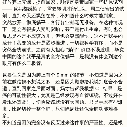
好放弃上完课，提前回家，顺便肉身带回家一些抗原试剂
—— 爸妈都感染了，需要转阴才能住院。周二便寄出的试
剂，直到今天还飘荡在外，不知道什么时候才能到家。
突然放开，彻底躺平，各行各业都毫无准备。在这种情况
下一定会有很多人受到影响，甚至是付出生命。有时也会
反思是不是不应该放开，但也会突然醒悟，这不是我要的
放开！我要的放开是逐步推进，一切都科学有序，而不是
突然全线崩溃。之前有人担心 “躺平” 倒也不误道理，毕竟
中国的这个躺平是真的全方位躺平，是我没有体会到这个
政府有多么二极管。
爸要住院是因为肺上有个 9 mm 的结节。不知道是因为之
前在微信妈不想说太多，还是因为顾虑给我说到底合不合
适，直到回家之后面对面，妈才告诉我根据 CT 结果，是
癌的可能性很大，尤其是已经发现有血管缠绕。不过好在
发现还算及时，切除应该就没有大问题。只是手术有些难
度，比起切掉一整个肺，只切除病灶还保全肺功能难得
多。
不知道是因为完全没有反应过来这件事的严重性、还是根