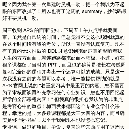
呢？因为我在第一次重建时灵机一动，把一个我以为不起
眼的东西改掉了！所以也有了这周的 summary，抄代码最
好不要灵机一动。
周三收到 APS 的面审通知，下周五上午八点半就要面
审。虽然是自己约的时间，但总觉得不会这么顺利就真的
在这个时间段有我的考位，所以一直没有认真复习。现在
有了真的无法推后的 DDL 才意识到拖延症真的影响着我
人生的方方面面，就连跑路都拖延而不积极。不过，好在
很多课都留了当时的 PPT，而且也的确算是擅长在考试周
复习完全部的课程并考出一个还算可以的成绩。只是这一
次我没有之前的考题可以参考，唯一能提供帮助的就是
APS 官网上说的 “着重复习其中最重要的内容。您不需要
为了审核面谈再补充学习任何专业知识，您也不用回忆起
所学的全部课程内容！” 但我真的很担心我认为的非重点
是考官心中的重点！梅西发来德国这个专业会学什么课
程，幸运的是，大多数课程都是大三大四的内容，而且确
实足够 “专业课”，以至于我到现在也没怎么忘记。
专业课、做过的项目、毕设，复习这些东西占用了这周大