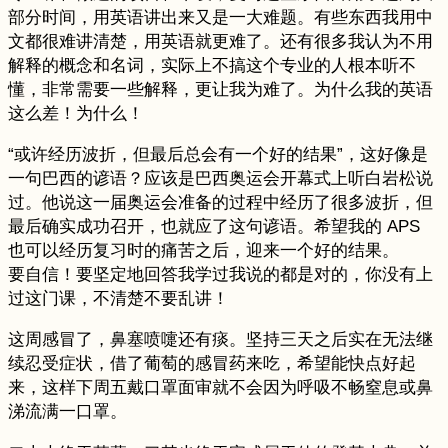
部分时间，用英语讲出来又是一大难题。有些东西我用中
文都很难讲清楚，用英语就更难了。还有很多我认为不用
解释的概念和名词，实际上不搞这个专业的人根本听不
懂，非常需要一些解释，更让我为难了。为什么我的英语
这么差！为什么！
“或许经历波折，但最后总会有一个好的结果”，这好像是
一句巴西的谚语？应该是巴西奥运会开幕式上听白岩松说
过。他说这一届奥运会准备的过程中经历了很多波折，但
最后确实成功召开，也就应了这句谚语。希望我的 APS
也可以经历复习时的痛苦之后，迎来一个好的结果。
要自信！要坚定地回答我学过我说的都是对的，你没有上
过这门课，不清楚不要乱讲！
这周感冒了，鼻塞喷嚏还有痰。坚持三天之后实在无法继
续忍受症状，借了葡萄的感冒药来吃，希望能快点好起
来，这样下周五戴口罩面审就不会因为呼吸不畅窒息或鼻
涕流满一口罩。