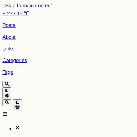
↓
Skip to main content
− 273.15 ℃
Posts
About
Links
Categories
Tags