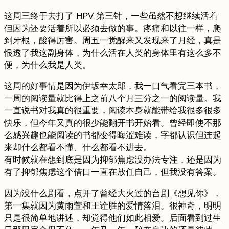
这周三终于去打了 HPV 第三针，一些虽然不想继续活着
但因为还要活着所以必须去做的事。疼痛和以往一样，爬
到牙根，酸得厉害。周五一觉醒来又发现来了月经，真是
恨透了我这副身体，为什么活在人类的身体里有这么多不
便，为什么我是人类。
这周的好事情是因为伊坂幸太郎，我一口气看完三本书，
一周的阅读量就比得上之前八个月三分之一的阅读量。我
一直说书对我真的很重要，阅读本身就能带给我很多很多
快乐，但今年又真的很少能翻开书开始看。曾经即使不那
么感兴趣也能阅读的书都变得晦涩难读，字都认识但连起
来却什么都看不懂、什么都看不进去。
有时候就在想到底是因为抑郁焦虑没办法专注，还是因为
有了抑郁焦虑这个借口一直在放任自己，但我没有答案。
因为没什么剧看，点开了曾经大火过的台剧《想见你》，
第一集就因为黄雨萱和王诠胜的爱情落泪。很神奇，明明
只是很简单地讲述，却觉得他们如此相爱。后面看到过生