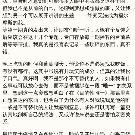
我，重听时才意识到可能很多人眼中的我都是这样子的，
但我已不是从前的自己。还聊到梦想和想做的事，又让我
想到另一个可以展开讲讲的主题 —— 终究无法成为福尔
摩斯的我。
等第一期真的发出来，让朋友们听一听，大概有个反馈之
后应该会在这里开个专题，专门存放每一期播客的台前幕
后等等瞎扯。我真的是很喜欢记录一些琐碎的东西，真不
错。
晚上吃饭的时候和葡萄聊天，他说也不是必须找我吃饭，
有没有都行。这其中虽说有开玩笑的成分，但真的让我松
了口气。真好啊，我不是那个不可替代的人，如果我有什
么事就可以放心去做，而不是被捆绑在一段 “唯一” 的关系
里。想到这一点突然想明白了在《目的性唯一》那篇里真
正想表达的东西，也明白了为什么有人对我说我是他的唯
一或是不可替代的人让我感到窒息。或许可以再写一篇更
认真地剖析自己的想法，又或许说来说去还是害怕亲密关
系。
最近因为疫情又在多地出现，防控又开始加强，似乎已经