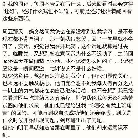
到我的周记，每周不管是在写什么，后来回看时都会觉得
“还好”。还好什么我也不知道，可能是还好还活着能回看
这些东西吧。
周五那天，妈突然问我怎么在家没看到过我学习，是不是
现在都不背单词了。那一刻我很想哭，回了一句早就不学
习了，实话。妈觉得我在开玩笑，这个话题就算是过去
了。临睡觉，又想到爸在家问我为什么不运动了，之前回
家还每天在瑜伽垫上运动。我不记得怎么回的了，只记得
应该是一瞬间应激，估计说的不是什么好话。
就突然觉得，爸妈肯定注意到我变了，但他们即使关心，
也永远不会触及核心。他们完全想不到我每天有百分之八
十以上的力气都花在劝自己继续活着，也不会想到我已经
去看过医生吃过药又放弃治疗。即使我说我每天都很痛苦
试图向他们求救，他们也已经给过我 “你哪会有我上班痛
苦” 的回答。可能直到我自杀成功他们还会疑惑，到底是
什么时候开始出现问题，到底哪里出了问题。
但他们明明早就知道答案在哪里了，他们却永远意识不
到。