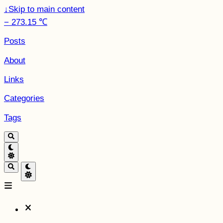
↓
Skip to main content
− 273.15 ℃
Posts
About
Links
Categories
Tags