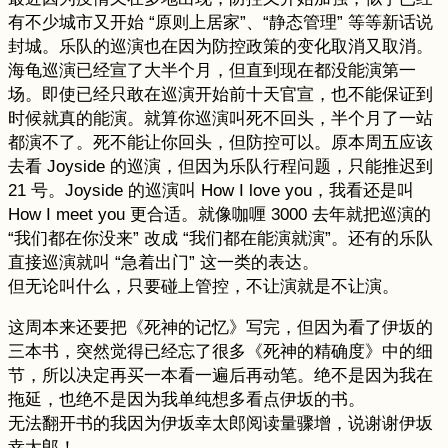
有不少城市又开始 “原则上居家”、“静态管理” 等等新话说
封城。乐队的巡演也在因为防控政策的变化取消又取消。
海龟巡演已经宣了大半个月，但直到现在都没能演第一
场。即使已经只敢在巡演开始前十天官宣，也不能保证到
时候就真的能演。就算你巡演叫死不回头，半个月了一站
都演不了。死不能让你回头，但防控可以。原本周五应该
去看 Joyside 的巡演，但因为乐队行程问题，只能推迟到
21 号。Joyside 的巡演叫 How I love you，我看还是叫
How I meet you 更合适。就像咖喱 3000 去年就把巡演的
“我们都在你没来” 改成 “我们都在能演就演”。还有的乐队
直接巡演就叫 “急着出门” 这一类的表达。
但无论叫什么，只要碰上管控，不让演就是不让演。
这周本来还要把《死神的记忆》写完，但因为看了伊坂的
三本书，突然觉得已经忘了很多《死神的精确度》中的细
节，所以决定再买一本看一遍后再动笔。绝不是因为我在
拖延，也绝不是因为我单纯想多看点伊坂的书。
无法翻开书的我因为伊坂幸太郎阅读量骤增，说谢谢伊坂
幸太郎！