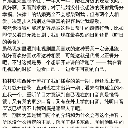
日那里完全忍不住，一年又一年，陪在身边的还是彼此，
真好啊。又看到求婚，对于结婚没什么想法的我都觉得好
幸福。法律上的结婚完全不会感染到我，但有两个人相
爱、决定步入婚姻这件事真的很容易让我感动。
突然觉得我可能就是容易被这种日常里的感情打动，比如
即使又看过无数日剧，我到现在最喜欢的日剧还是《昨日
的美食》。
虽然现实里遇到电视剧里我喜欢的这种爱我一定会逃跑，
但好喜欢好喜欢看这种相爱，可能这就是代餐比正餐好
吧。不过这就是另一个想展开讲讲的话题了 —— 我在看
电视剧的时候一边看自己，一边看不可能的自己。
柏林联梅西终于剪好了我们播客的第一期，但还没上传。
六月就开始录，直到现在才出第一期，看来有拖延症的不
止我一个。重听节目才意识到自己现在的口音真是怪得
很，又有我的家乡口音，又有在外上学的口音。纯听口音
应该已经听不出我到底是哪里人了吧。
第一期因为算是我们两个的介绍和为什么会有这个播客，
所以没什么特定的主题，瞎聊了很多东西。聊到他眼中的