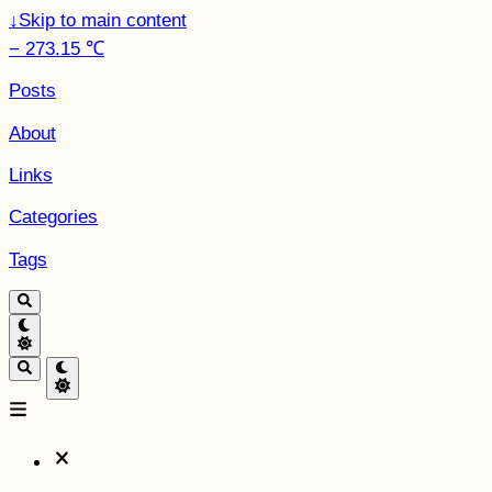
↓
Skip to main content
− 273.15 ℃
Posts
About
Links
Categories
Tags