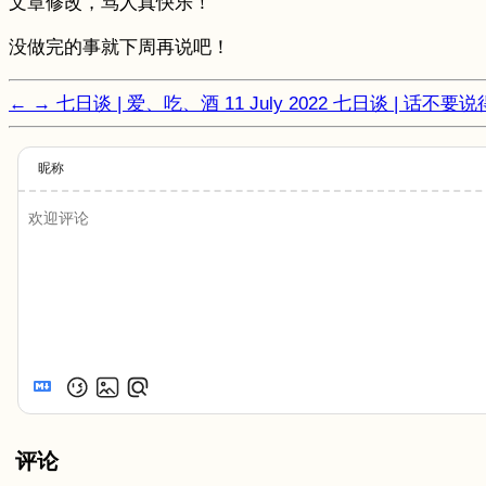
文章修改，骂人真快乐！
没做完的事就下周再说吧！
←
→
七日谈 | 爱、吃、酒
11 July 2022
七日谈 | 话不要
昵称
评论