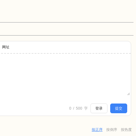
网址
0
/
500
字
登录
提交
按正序
按倒序
按热度