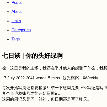
Posts
About
Links
Categories
Tags
七日谈 | 你的头好绿啊
操！这里是我的主场，我还在乎其他人的感受干什么，我
17 July 2022
·
2041 words
·
5 mins
·
波光粼粼
·
#Weekly
每次开始写周记都要稍微纠结一下这周是要正经写还是写
各个长毛象账号才能开始写周记。
这周的周记又是周一补的，但日期还是写了昨天。