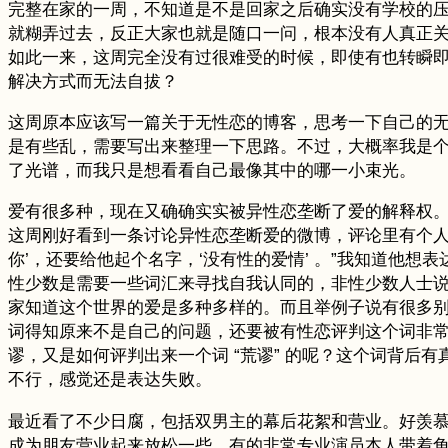
完整在家的一周，不知道是不是回家之后确实没有学校的
就糊弄过去，反正大家也就是随口一问，根本没有人真正
如此一来，这周完全没有过很难受的时候，即使有也转瞬
解决方式而无法自拔？
这周原本应该写一篇关于无性恋的博客，思考一下自己的
是有些乱，需要写出来整理一下思路。不过，大概率我是
了光谱，而我只是想看看自己最像其中的哪一小束光。
爱有很多种，现在又确确实实被异性恋垄断了爱的解释权
这周刚好看到一条讨论异性恋垄断爱的微博，评论里有个人说 “
你’，还要给他起个名字，‘没有性的爱情’ 。”我知道他
性少数是需要一些词汇来寻找自我认同的，非性少数人士
家知道这个世界的爱是多种多样的。而且举例子说有很多别
词得知原来不是自己的问题，还要被有性恋评判这个词非
谬，又是如何评判出来一个词 “荒谬” 的呢？这个词背后
不行，感觉还是表达失败。
最近看了不少日腐，包括双男主的幕后花絮和营业。好羡
成为朋友营业起来放松一些，有的非常专业演员本人带着