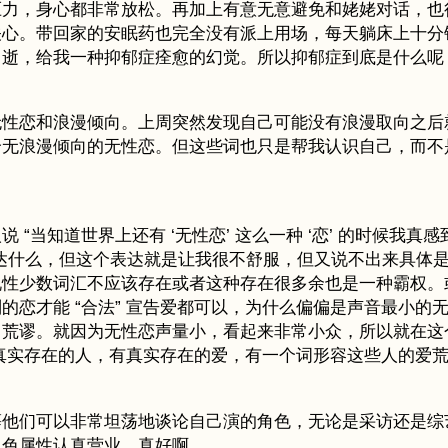
压力，身心都非常放松。再加上有意无意避免和姥姥对话，也
关心。带回家的安眠药也完全没有派上用场，每天躺床上十分
即逝，给我一种抑郁症痊愈的幻觉。所以抑郁症到底是什么呢
无性恋和浪漫倾向。上周突然发现自己可能没有浪漫取向之后
个无浪漫倾向的无性恋。但这些词也只是帮我认识自己，而不
。
当知道世界上还有 ‘无性恋’ 这么一种 ‘恋’ 的时候我真感到
想表达什么，但这个表达就是让我很不舒服，但又说不出来具体
说性少数词汇不应该存在或者这种存在很多余也是一种霸权。
的恋才能 “合法” 宣告爱都可以，为什么偏偏是声音最小的
常荒谬。就因为无性恋声量小，看起来非常小众，所以就在这
有真实存在的人，有真实存在的爱，有一个词形容这些人的爱
慕他们可以非常坦荡地谈论自己演的角色，无论是采访还是综
角色属性认真营业。真好啊。