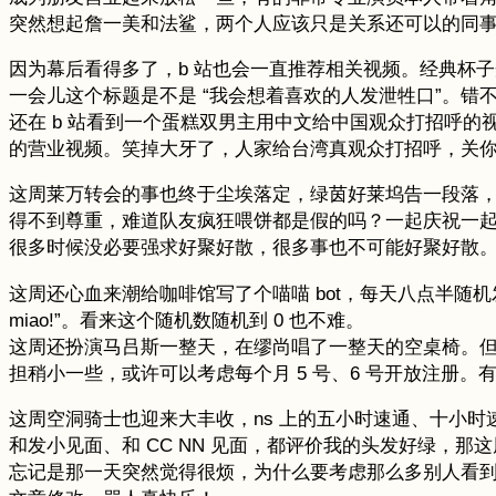
突然想起詹一美和法鲨，两个人应该只是关系还可以的同
因为幕后看得多了，b 站也会一直推荐相关视频。经典杯子
一会儿这个标题是不是 “我会想着喜欢的人发泄牲口”。错
还在 b 站看到一个蛋糕双男主用中文给中国观众打招呼
的营业视频。笑掉大牙了，人家给台湾真观众打招呼，关
这周莱万转会的事也终于尘埃落定，绿茵好莱坞告一段落
得不到尊重，难道队友疯狂喂饼都是假的吗？一起庆祝一起夺
很多时候没必要强求好聚好散，很多事也不可能好聚好散
这周还心血来潮给咖啡馆写了个喵喵 bot，每天八点半随机发
miao!”。看来这个随机数随机到 0 也不难。
这周还扮演马吕斯一整天，在缪尚唱了一整天的空桌椅。但
担稍小一些，或许可以考虑每个月 5 号、6 号开放注册
这周空洞骑士也迎来大丰收，ns 上的五小时速通、十小时速
和发小见面、和 CC NN 见面，都评价我的头发好绿，那
忘记是那一天突然觉得很烦，为什么要考虑那么多别人看