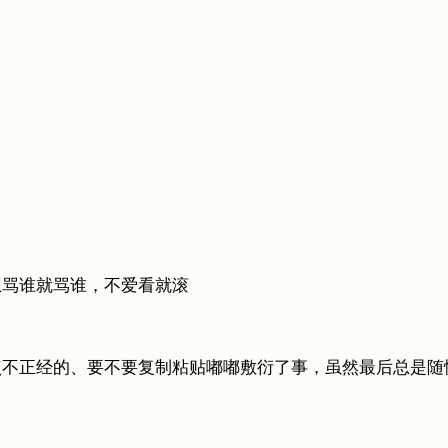
想骂谁就骂谁，不爱看就滚
点不正经的、要不要复制粘贴嘟嘟敷衍了事，虽然最后总是随