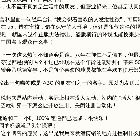
事，也不至于真的是生活中的朋友，但营业起来二位都是认真
蛋糕里面一句经典台词 “我会想着喜欢的人发泄性欲”，可剪
不在 up，错在审核，错在保守的大环境，但还是很气这样的
的视频。就国内这个正版无法播出、盗版横行的环境也能换来
你中国盗版观众什么事！
，下一次这么热闹不知道会是谁。八年在拜仁不是假的，但最
冠都是假的吗？不过已经现在这个年龄还能给拜仁带来 50
。转会乃球场常事，不是每个喜欢的球员都能在喜欢的俱乐部
出一句喵签或是 ABC 的朋友们之一的名字。原以为发送后者的
说起来是站内活动，实际上根本没人互动。站内的 “活人” 
。有空就研究一下怎么让开放注册、关闭注册自动化！
通和二十小时 100% 速通都已达成，很快乐！
这周的标题就是头好绿吧！
到这个博客的感受，这里是我用来发泄情绪的地方还控制什么