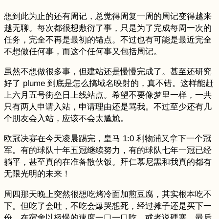
想到此为止的还有周记，总觉得周复一周的周记变得越来
越无聊。每次都很想敷衍了事，只是为了完成每周一次的
任务，完全不再是最初的锚点。不过也有可能是最近完全
不想做任何事，而这个任何事又包括周记。
虽然不想做很多事，但建站还是慢慢完成了。甚至还研究
好了 plume 到底是怎么搞域名映射的，真不错。这样能赶
上六月五号街垒日上线站点。希望不要像梦里一样，一共
只有两人申请入站，申请理由还是骂我。不过至少还有几
个朋友会入站，应该不会太尴尬。
欧冠决赛在今天凌晨踢完，皇马 1:0 利物浦又拿下一个冠
军。有的球队十年五冠继续努力，有的球队七年一冠已经
躺平，甚至真的在准备散伙饭。拜仁慕尼黑和我真的都有
无限光明的未来！
周四那天晚上突然很想吃烤冷面加煎豆腐，其实根本吃不
下。但吃了会吐，不吃会爆哭想死，经过摊子还是买下一
份。在宿舍以极慢的速度一口一口吃，或者说硬塞。最后