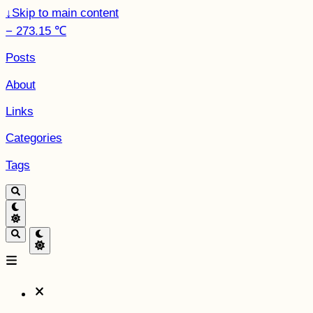
↓
Skip to main content
− 273.15 ℃
Posts
About
Links
Categories
Tags