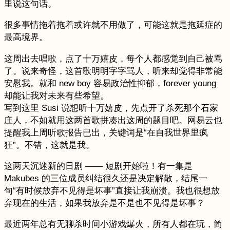
里说这句话。
很多事情拖着拖着或许就不用做了，可能这就是拖延症的
最高境界。
这周出去唱歌，点了十万嬉皮，每个人都感觉到自己被骂
了。说来奇怪，这首歌明明字字骂人，听来却觉得非常能
安慰我。就和 new boy 容易政治性抑郁，forever young
却能让我对未来有些希望。
写到这里 Susi 说想听十万嬉皮，先点开了杀死那个石家
庄人，不如就用这两首歌拼凑出这周的题目吧。网易云也
提醒我上周听歌报告已出，关键词是“在自我世界里疯
狂”。不错，这就是我。
这两天沉迷新的日剧 —— 短剧开始啦！有一集是
Makubes 的三位成员纠结很久还是决定解散，结尾一
句“有时候放弃不见得是坏事”直接让我崩溃。我也很想放
弃现在的生活，如果我放弃是不是也不见得是坏事？
最近两年总有无聊杀时间小游戏爆火，所有人都在玩，简