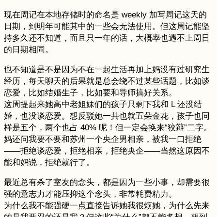
现在周记在本地存储时的命名是 weekly 加写周记这天的
日期，到明年可能其中的一些会无法使用。但这周记能坚
持多久还不知道，而且只一年的话，大概率也遇不上周日
的日期相同。
也不知道是不是因为不在一起生活再加上妈没有过研究生
经历，每天聊天的后果就是总会绕不过某些话题，比如谈
恋爱，比如结婚生子，比如要和导师搞好关系。
这周提起来她高中老姐妹们的孩子只剩下我和 L 还没结
婚，也没谈恋爱。想反驳她一共也就五朵金花，孩子也同
样是五个，两个也占 40% 呢！但一定会换来“狡辩”二字。
妈还问我要不要和苏州一个央企男相亲，被我一口拒绝
——拒绝谈恋爱，拒绝相亲，拒绝央企——当然这原因不
能和妈说，拒绝就行了。
最近总有杀了室友的念头，都是因为一些小事，却需要很
强的意志力才能压抑这个念头，非常耗费精力。
为什么我不能强硬一点直接告诉她我很烦她，为什么先来