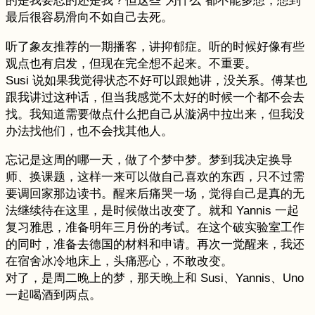
的是我要忍的还是我？但这些“为什么”都不能多想，想到
最后很容易滑向不如自己去死。
听了象友推荐的一期播客，讲抑郁症。听的时候好像有些
观点也有启发，但现在完全想不起来。不重要。
Susi 说如果我觉得状态不好可以跟她讲，没关系。傅某也
跟我讲过这种话，但当我感觉不太好的时候一个都不会去
找。我知道需要做点什么把自己从漩涡中拉出来，但我没
办法找他们，也不会找其他人。
忘记是这周的哪一天，做了个梦中梦。梦到我决定换导
师、换课题，这样一来可以做自己喜欢的东西，只不过需
要调回家那边读书。醒来后痛哭一场，觉得自己是真的无
法继续待在这里，是时候做出改变了。就和 Yannis 一起
复习雅思，准备明年三月份的考试。在这个破实验室工作
的同时，准备去德国的材料和申请。再次一觉醒来，我还
在宿舍冰冷地床上，头痛恶心，不敢改变。
对了，是周二晚上的梦，那天晚上和 Susi、Yannis、Uno
一起喝酒到两点。