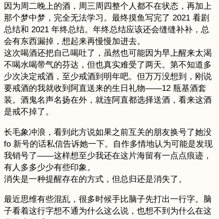
因为周二晚上的酒，周三周四整个人都不在状态，再加上
那个梦中梦，完全无法学习。最终摸鱼写完了 2021 看剧
总结和 2021 年终总结。年终总结应该还会缝缝补补，总
会有东西漏掉，想起来再慢慢加进去。
这次喝酒还把自己喝吐了，虽然也可能因为早上醒来太渴
不喝水喝带气的芬达，但也真实难受了两天。第不知道多
少次决定戒酒，至少戒酒到明年吧。但万万没想到，刚说
要戒酒的我就收到阿直送来的生日礼物——12 瓶基酒套
装。酒鬼名声名扬在外，就连阿直都选择送酒，看来这酒
是戒不掉了。
长毛象冲浪，看到此方说如果之前互关的朋友换号了她没
fo 新号的话私信告诉她一下。自作多情地认为可能是发现
我销号了——这样想至少我还在这片海留有一点点痕迹，
有人多多少少有些印象。
消失是一种提醒存在的方式，但总归还是消失了。
最近思维有些混乱，很多时候手比脑子先打出一行字。脑
子看着这行字想不通为什么这么说，也想不到为什么在这