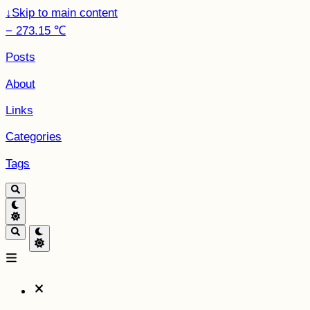
↓
Skip to main content
− 273.15 ℃
Posts
About
Links
Categories
Tags